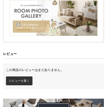
シ
ョ
ッ
ピ
ン
グ
ガ
イ
ド
レビュー
お
支
払
この商品のレビューはまだありません。
い
に
レビューを書く
つ
い
て
配