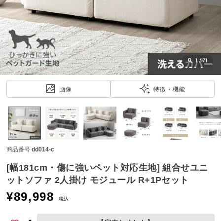
近
チ
ェ
ッ
ク
し
1
/
21
た
ア
画像
特徴・機能
イ
テ
ム
商品番号
dd014-c
特
集
[幅181cm・傷に強いペット対応生地] 組合せユニ
一
ットソファ 2人掛け モジュール R+1Pセット
覧
¥
89,998
税込
人