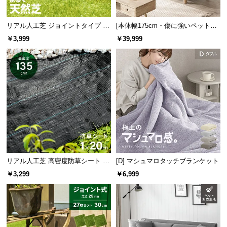
つ
い
リアル人工芝 ジョイントタイプ 30
[本体幅175cm・傷に強いペット対
て
cm 9枚 芝丈25mm
応生地] 2人掛けソファーベッド レ
￥3,999
￥39,999
イアウト自由 カウチ
開
梱
設
置
サ
ー
ビ
ス
に
リアル人工芝 高密度防草シート 1×
[D] マシュマロタッチブランケット
つ
20m
￥3,299
￥6,999
い
て
搬
入