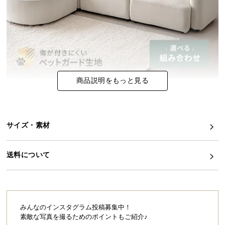
イ
ン
テ
リ
ア
コ
商品説明をもっと見る
ー
デ
ィ
ネ
サイズ・素材
ー
ト
送料について
か
ら
探
す
みんなのインスタグラム投稿募集中！
素敵な写真を撮るためのポイントもご紹介♪