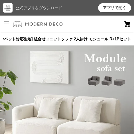
アプリで開く
公式アプリをダウンロード
ログイン
新規会員登録
強いペット対応生地] 組合せユニットソファ 2人掛け モジュール R+1Pセット
お
気
に
入
り
ア
イ
テ
ム
最