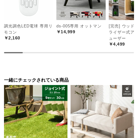
中
型
商
品
調光調色LED電球 専用リ
ds-005専用 オットマン
[完売] ウッド
の
￥14,999
モコン
ライザー式ア
￥2,160
配
ューザー
￥4,499
送
に
つ
い
て
一緒にチェックされている商品
小
型
商
品
の
配
送
に