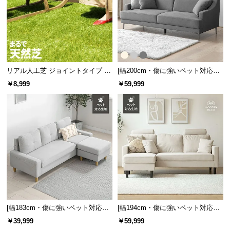
経
路
に
つ
い
て
リアル人工芝 ジョイントタイプ 30
[幅200cm・傷に強いペット対応生
cm 27枚 芝丈25mm
地] 3人掛けストレートソファ ごろ
￥8,999
￥59,999
寝できるゆったりサイズ
返
品・
キ
ャ
ン
セ
ル
に
つ
い
[幅183cm・傷に強いペット対応生
[幅194cm・傷に強いペット対応生
て
地] 3人掛けカウチソファ 組換え可
地] 3人掛けカウチソファ ヘッドレ
￥39,999
￥59,999
能 L字型 北欧デザイン
スト付 レイアウト自由 広々設計