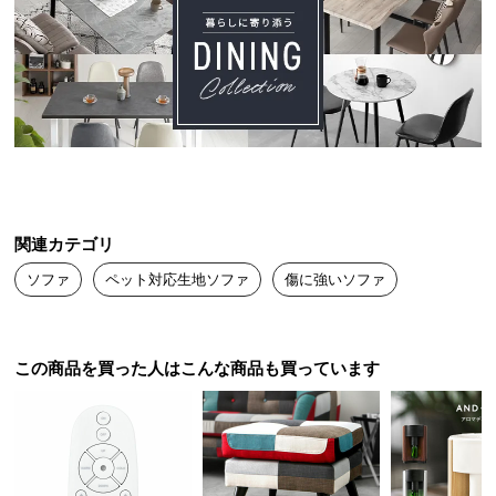
送
料
に
つ
い
て
大
型
関連カテゴリ
商
品
ソファ
ペット対応生地ソファ
傷に強いソファ
の
配
送
この商品を買った人はこんな商品も買っています
に
つ
い
て