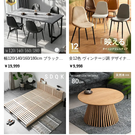
情
報
©
M
O
D
E
R
幅120/140/160/180cm ブラックフ
全12色 ヴィンテージ調 デザイナー
N
レーム ダイニング 大理石調 4人掛
ズシェルチェア
￥19,999
￥9,998
D
け
E
C
O
C
o.,
L
t
d.
A