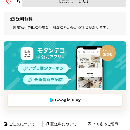
【完売しました】
気
ア
送料無料
イ
テ
一部地域への配送の場合、別途送料がかかる場合があります。
ム
ラ
ン
キ
ン
グ
商
品
Google Play
カ
テ
ゴ
リ
ご注文について
配送料について
よくあるご質問
か