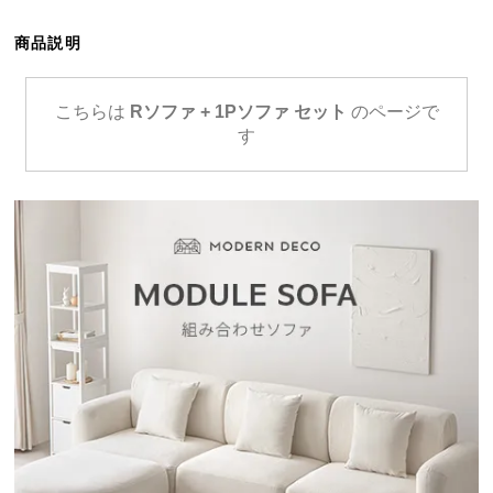
ら
探
商品説明
す
こちらは
Rソファ + 1Pソファ セット
のページで
す
イ
ン
テ
リ
ア
テ
イ
ス
ト
か
ら
探
す