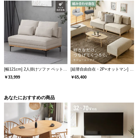
保
証
に
つ
い
て
会
員
規
[幅121cm] 2人掛けソファ ペット対
[組替自由自在・2P+オットマン] モ
約
応生地
ジュールソファ アームレス 天然木
￥33,999
￥65,400
に
脚 洗えるカバー
つ
い
あなたにおすすめの商品
て
お
客
様