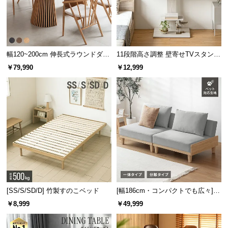
サ
ポ
ー
ト
幅120~200cm 伸長式ラウンドダイ
11段階高さ調整 壁寄せTVスタンド
ニングテーブル 6人掛け 天然木突
キャスター付き 上下左右角度調節
￥79,990
￥12,999
板 美しい格子デザイン
機能
お
知
ら
せ
ブ
ロ
グ
[SS/S/SD/D] 竹製すのこベッド
[幅186cm・コンパクトでも広々] 3
人掛けソファベッド リクライニン
￥8,999
￥49,999
グ 天然木フレーム 北欧
企
業