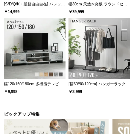
l
[S/D/Q/K・組替自由自在] パレット
幅80cm 天然木突板 ラウンドセン
l
ベッド 8/12/16枚セット
ターテーブル 美しい格子デザイン
￥14,999
￥39,999
幅120/150/180cm 多機能テレビボ
[幅60/90/120cm] ハンガーラック
ード 木目/石目調 オープン収納・
スチール 4段階高さ調節 サイドフ
￥9,998
￥3,999
引き出し収納付き
ック オープンラック シンプル
ピックアップ特集