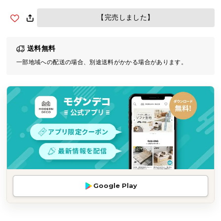
気
【完売しました】
ア
イ
テ
送料無料
ム
一部地域への配送の場合、別途送料がかかる場合があります。
ラ
ン
キ
ン
グ
商
品
カ
テ
Google Play
ゴ
リ
か