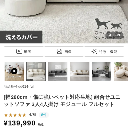
近
チ
ェ
ッ
ク
し
1
/
21
た
ア
動画
画像
特徴・機能
イ
テ
ム
商品番号
dd014-full
特
集
[幅280cm・傷に強いペット対応生地] 組合せユニ
一
ットソファ 3人4人掛け モジュール フルセット
覧
4.75
8件
¥
139,990
税込
人