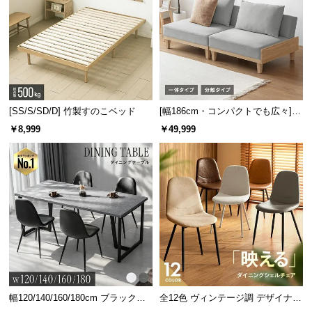
l
l
[SS/S/SD/D] 竹製すのこベッド
[幅186cm・コンパクトでも広々] 3
人掛けソファベッド リクライニン
￥8,999
￥49,999
グ 天然木フレーム 北欧
幅120/140/160/180cm ブラックフ
全12色 ヴィンテージ調 デザイナー
レーム ダイニング 大理石調 4人掛
ズシェルチェア