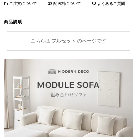
ご注文について
配送料について
よくあるご質問
ら
探
す
商品説明
イ
こちらは
フルセット
のページです
ン
テ
リ
ア
テ
イ
ス
ト
か
ら
探
す