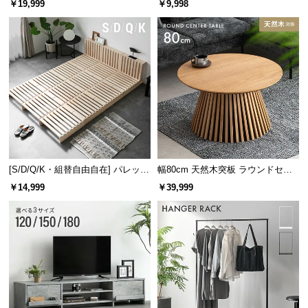
￥19,999
￥9,998
け
[S/D/Q/K・組替自由自在] パレット
幅80cm 天然木突板 ラウンドセン
ベッド 8/12/16枚セット
ターテーブル 美しい格子デザイン
￥14,999
￥39,999