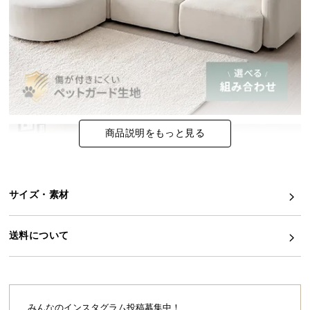
イ
ン
テ
リ
ア
コ
ー
商品説明をもっと見る
デ
ィ
ネ
ー
サイズ・素材
ト
か
ら
送料について
探
す
みんなのインスタグラム投稿募集中！