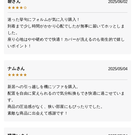
砦
2025/06/02
送
料
に
迷った挙句にフォルムが気に入り購入！

つ
到着まで少し時間がかかり心配でしたが無事に届いてホッとしま
い
した。

座り心地はやや硬めでで快適！カバーが洗えるのも衛生的で嬉し
て
いポイント！
大
型
商
ナム
2025/05/04
品
の
新居への引っ越しを機にソファを購入。

配
配置を自由に変えられるので気分転換もでき快適に過ごせていま
送
す。

に
商品の圧迫感がなく、狭い部屋にもぴったりでした。

つ
素敵な商品に出会えて感謝です！
い
て