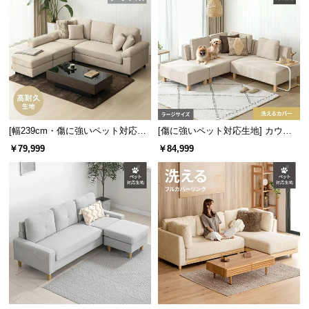
サ
ポ
ー
ト
お
知
[幅239cm・傷に強いペット対応生
[傷に強いペット対応生地] カウチ
ら
地] レイアウト自由 3人掛けカウチ
ソファセット 組替自由自在 ラージ
￥79,999
￥84,999
ソファ ラージサイズ
サイズ
せ
ブ
ロ
グ
企
業