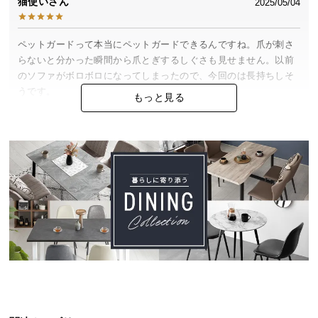
猫使い
2025/05/04
中
型
商
ペットガードって本当にペットガードできるんですね。爪が刺さ
品
らないと分かった瞬間から爪とぎするしぐさも見せません。以前
の
のソファがボロボロになってしまったので、今回のは長持ちしそ
配
うです。

もっと見る
送
あと組み合わせソファなので来客時にばらばらで使えたりするの
に
も便利ですね。
つ
い
て
はるる
2025/04/18
小
Aセットを頼んだのですが、すぐ届きました！猫がいるのでペッ
型
トガード生地助かります♪
商
品
の
配
不二さん
2025/03/11
送
に