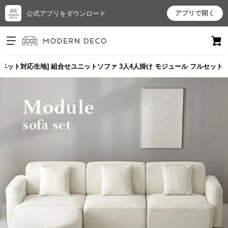
アプリで開く
公式アプリをダウンロード
ログイン
新規会員登録
いペット対応生地] 組合せユニットソファ 3人4人掛け モジュール フルセット
お
気
に
入
り
ア
イ
テ
ム
最