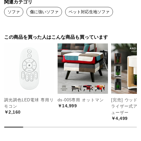
関連カテゴリ
ネットでこちらの商品を見つけて一目ぼれし

つ
ソファ
傷に強いソファ
ペット対応生地ソファ
悩んだ末に購入。

い
犬が3匹いるのでひっかき傷が心配でしたが、

て
全然目立たずとても満足しています。

素敵な商品をありがとうございます。
開
この商品を買った人はこんな商品も買っています
梱
設
置
サ
ー
ビ
ス
に
調光調色LED電球 専用リ
ds-005専用 オットマン
[完売] ウッド
つ
￥14,999
モコン
ライザー式ア
い
￥2,160
ューザー
て
￥4,499
搬
入