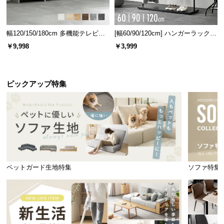
幅120/150/180cm 多機能テレビボ
[幅60/90/120cm] ハンガーラック
ード 木目/石目調 オープン収納・
スチール 4段階高さ調節 サイドフ
￥9,998
￥3,999
引き出し収納付き
ック オープンラック シンプル
ピックアップ特集
ペットガード生地特集
ソファ特集