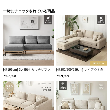
経
路
一緒にチェックされている商品
に
つ
い
て
返
品・
キ
ャ
ン
[幅196cm] 3人掛け カウチソファ
[幅202/209/239cm] レイアウト自由
セ
ペット対応生地
3人掛けカウチソファ 傷に強いペッ
￥67,998
￥69,999
ル
ト対応生地
に
つ
い
て