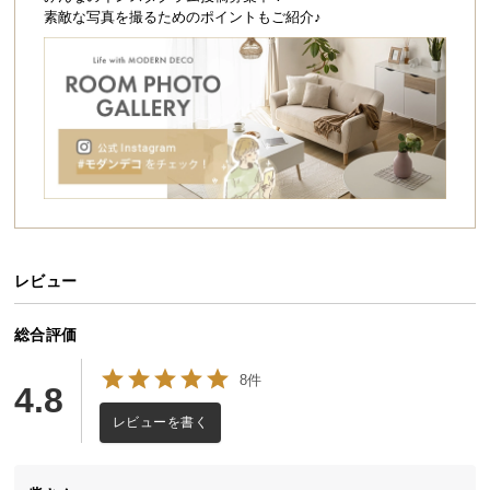
シ
素敵な写真を撮るためのポイントもご紹介♪
ョ
ッ
ピ
ン
グ
ガ
イ
ド
お
支
レビュー
払
い
総合評価
に
8件
つ
4.8
い
レビューを書く
て
配