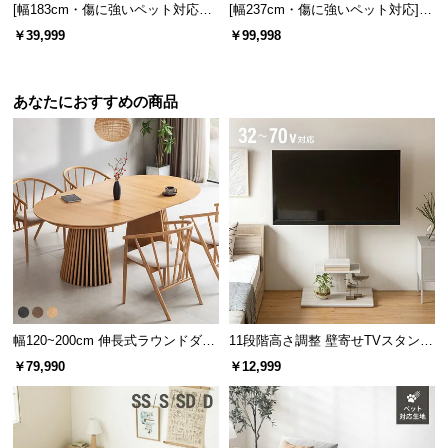
情
[幅183cm・傷に強いペット対応生
[幅237cm・傷に強いペット対応] 3
報
地] 3人掛けカウチソファ 組換え可
人掛けカウチソファ 天然木フレー
￥39,999
￥99,998
能 L字型 北欧デザイン
ム 洗えるカバー
©
M
あなたにおすすめの商品
O
D
E
R
N
D
E
C
O
C
o.,
幅120~200cm 伸長式ラウンドダイ
11段階高さ調整 壁寄せTVスタンド
ニングテーブル 6人掛け 天然木突
キャスター付き 上下左右角度調節
L
￥79,990
￥12,999
板 美しい格子デザイン
機能
t
d.
A