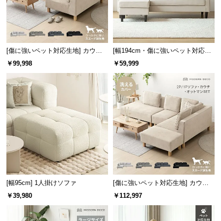
保
証
に
つ
い
[傷に強いペット対応生地] カウチ
[幅194cm・傷に強いペット対応生
て
ソファセット 組替自由自在（カウ
地] 3人掛けカウチソファ ヘッドレ
￥99,998
￥59,999
チ+2P+1P）
スト付 レイアウト自由 広々設計
会
員
規
約
に
つ
い
て
[幅95cm] 1人掛けソファ
[傷に強いペット対応生地] カウチ
ソファセット 組替自由自在（カウ
￥39,980
￥112,997
お
チ+2P+1P+オットマン）
客
様