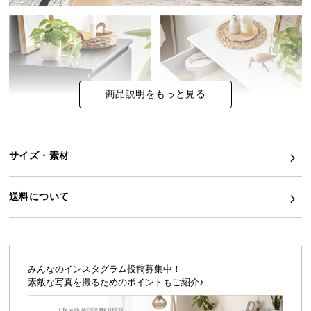
イ
ン
テ
リ
ア
商品説明をもっと見る
コ
ー
デ
ィ
サイズ・素材
ネ
ー
送料について
ト
か
ら
探
す
みんなのインスタグラム投稿募集中！
素敵な写真を撮るためのポイントもご紹介♪