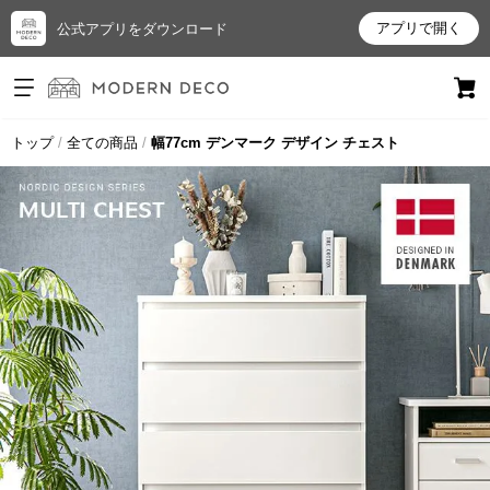
アプリで開く
公式アプリをダウンロード
ログイン
新規会員登録
トップ
全ての商品
幅77cm デンマーク デザイン チェスト
お
気
に
入
り
ア
イ
テ
ム
最