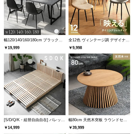
デンマーク家具シリーズのラインナッ
情
報
プ
©
M
O
D
幅120/140/160/180cm ブラックフ
全12色 ヴィンテージ調 デザイナー
幅118cm
幅110cm
幅120cm
幅130cm
幅65cm
レーム ダイニング 大理石調 4人掛
ズシェルチェア
E
デンマー
デンマー
デンマー
デンマー
デンマー
￥19,999
￥9,998
¥19,99
¥14,99
¥19,99
¥17,99
¥10,99
け
8
9
8
9
8
R
ク デザイ
クデザイ
ク デザイ
ク デザイ
ク デザイ
ン テレビ
ン ワーク
ン ワーク
ン ワーク
ン ワーク
N
ボード
デスク
デスク
デスク
デスク
D
E
C
O
C
o.,
[クイー
幅99cm
幅147cm
幅99cm
ン] デン
デンマー
デンマー
デンマー
¥29,99
¥26,99
¥26,99
¥19,99
L
9
9
9
9
マークデ
ク デザイ
ク デザイ
ク デザイ
t
ザイン ベ
ン マルチ
ン マルチ
ン マルチ
[S/D/Q/K・組替自由自在] パレット
幅80cm 天然木突板 ラウンドセン
d.
ッドフレ
キャビネ
チェスト
チェスト
ベッド 8/12/16枚セット
ターテーブル 美しい格子デザイン
￥14,999
￥39,999
A
ーム 木目
ット