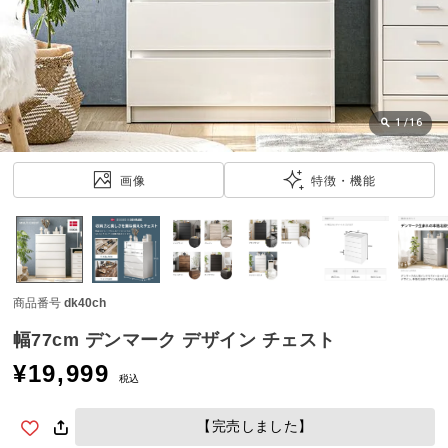
近
チ
ェ
ッ
ク
し
1
/
16
た
ア
画像
特徴・機能
イ
テ
ム
商品番号
dk40ch
特
集
幅77cm デンマーク デザイン チェスト
一
¥
19,999
覧
税込
【完売しました】
人