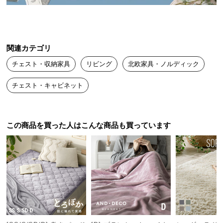
送
料
に
つ
関連カテゴリ
い
チェスト・収納家具
リビング
北欧家具・ノルディック
て
チェスト・キャビネット
大
型
商
品
この商品を買った人はこんな商品も買っています
の
配
送
に
つ
い
て