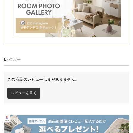
シ
ョ
ッ
ピ
ン
グ
ガ
イ
ド
レビュー
お
支
充実の収納力と美しさを兼ね備えたモダンチェ
この商品のレビューはまだありません。
払
スト
い
5杯の引き出しで大容量収納を叶えるモダンチェス
レビューを書く
に
ト。広々ワイドなサイズ感でかさばる日用品はもち
ろん、大き目の書籍などもしっかり収められます。
つ
無駄の無いシンプルなデザインは他のインテリアに
い
調和し、どんなお部屋にも馴染みます。
て
配