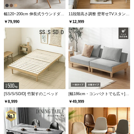
サ
シリーズで揃えてトータ
ポ
幅120~200cm 伸長式ラウンドダイ
11段階高さ調整 壁寄せTVスタンド
ルコーデ
ニングテーブル 6人掛け 天然木突
キャスター付き 上下左右角度調節
ー
￥79,990
￥12,999
板 美しい格子デザイン
機能
ト
同シリーズの家具で揃えることで空間に統一性
が生まれ、すっきりとまとまった印象のお部屋
になります。
お
知
ら
せ
ブ
[SS/S/SD/D] 竹製すのこベッド
[幅186cm・コンパクトでも広々] 3
ロ
人掛けソファベッド リクライニン
￥8,999
￥49,999
グ
グ 天然木フレーム 北欧
企
業