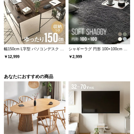
保
伝統と信頼のデンマークデザイン
証
に
つ
家具づくりの長い歴史を持つデンマーク。家具の本
場にて丁寧に作り上げられたこだわりの一台です。
い
て
幅150cm L字型 パソコンデスク ワ
シャギーラグ 円形 100×100cm 洗
会
ークデスク サイド組替可能 コーナ
える 防音 防ダニ 抗菌防臭 滑り止
￥12,999
￥2,999
員
ー 木目調
め付き
規
約
あなたにおすすめの商品
に
つ
い
て
お
客
様