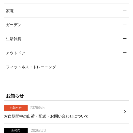
チします。
家電
ガーデン
生活雑貨
アウトドア
フィットネス・トレーニング
マットブラック
お知らせ
2026/8/5
お知らせ
風合い豊かなウッド調
お盆期間中の出荷・配送・お問い合わせについて
シンプルなデザインに映える美しい木目柄。木の風
合いが感じられる表情豊かな仕上がりです。
2026/8/3
新発売