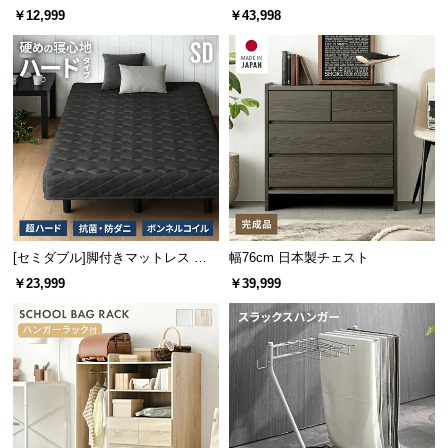
スト
木調 ステージベッド プレミアムマ
￥12,999
￥43,998
つ
ットレス付き
い
て
開
梱
設
置
サ
ー
ビ
[セミダブル]脚付きマットレス ボ
幅76cm 日本製チェスト
ス
ンネルコイル ハードタイプ
￥23,999
￥39,999
に
つ
い
て
搬
入