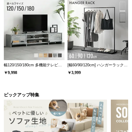
調
l
l
デンマーク家具シリーズをもっと見る
幅120/150/180cm 多機能テレビボ
[幅60/90/120cm] ハンガーラック
ード 木目/石目調 オープン収納・
スチール 4段階高さ調節 サイドフ
好みで選べる3タイプ
￥9,998
￥3,999
引き出し収納付き
ック オープンラック シンプル
表面の加工は豊富な
3パターン
をご用意。お部屋のテ
ピックアップ特集
イストに合わせてお選びいただけます。