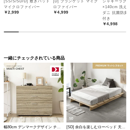
[SS/S/SD/D] 敷きパッド
[D] ブランケット マイク
シャギーラグ 長
中
マイクロファイバー
ロファイバー
×140cm 洗え
型
￥2,999
￥4,999
ダニ 抗菌防臭
商
付き
品
￥4,998
の
配
送
に
つ
一緒にチェックされている商品
い
て
デンマーク生まれの本格北欧デザイン
小
型
商
デンマークの人気インテリアメーカーによるプロダ
品
クトデザイン。本物の北欧デザインをお届けしま
の
す。
配
送
幅80cm デンマークデザイン チェ
[SD] 余白を楽しむローベッド 天然
に