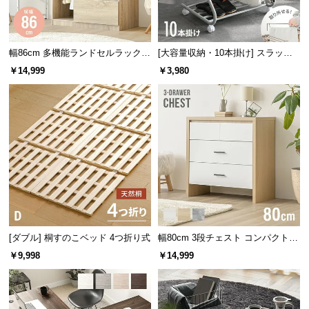
経
路
に
幅86cm 多機能ランドセルラック
[大容量収納・10本掛け] スラック
つ
ハンガーラック付き
スハンガー キャスター付き 出し入
￥14,999
￥3,980
い
れ簡単 左右スイング
て
返
品・
キ
ャ
ン
セ
ル
に
[ダブル] 桐すのこベッド 4つ折り式
幅80cm 3段チェスト コンパクトで
つ
もたっぷり収納 木目調/モルタル調
￥9,998
￥14,999
い
て