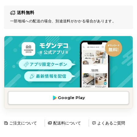
気
送料無料
ア
イ
一部地域への配送の場合、別途送料がかかる場合があります。
テ
ム
ラ
ン
キ
ン
グ
商
Google Play
品
カ
テ
ゴ
ご注文について
配送料について
よくあるご質問
リ
か