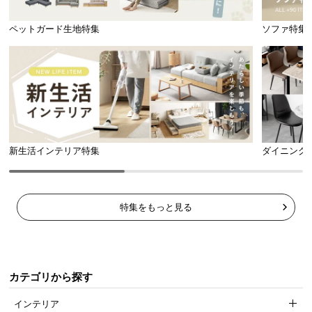
ペットガード生地特集
ソファ特集
新生活インテリア特集
ダイニング
モダンな雰囲気を
シンプルなデザイ
お部屋のグレード
引き立てる
ンに映える
を高める
マットカラー
ウッド調
ハイグロス
特集をもっと見る
スタイリッシュなマットカラー
カテゴリから探す
モダンな雰囲気を引き立てるマットタイプ。無駄な
装飾の無いデザインは様々なタイプのお部屋にマッ
インテリア