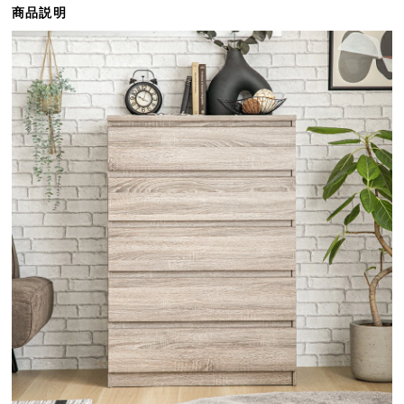
商品説明
ら
探
す
イ
ン
テ
リ
ア
テ
イ
ス
ト
か
ら
探
す