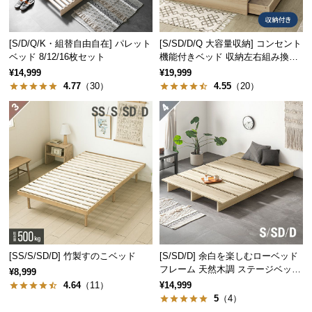
つ
い
[S/D/Q/K・組替自由自在] パレット
[S/SD/D/Q 大容量収納] コンセント
て
ベッド 8/12/16枚セット
機能付きベッド 収納左右組み換え
可能
¥14,999
¥19,999
開
4.77
（30）
4.55
（20）
梱
設
置
伝統と信頼のデンマークデザイン
サ
ー
ビ
家具づくりの長い歴史を持つデンマーク。家具の本
ス
場にて丁寧に作り上げられたこだわりの一台です。
に
つ
い
[SS/S/SD/D] 竹製すのこベッド
[S/SD/D] 余白を楽しむローベッド
て
フレーム 天然木調 ステージベッド
¥8,999
ロボット掃除機対応
4.64
（11）
¥14,999
搬
5
（4）
入