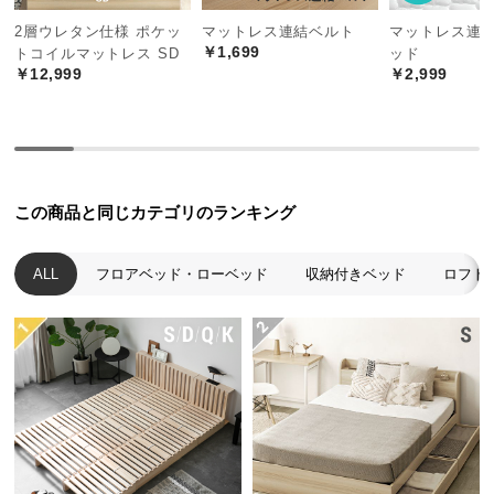
中
2層ウレタン仕様 ポケッ
マットレス連結ベルト
マットレス連
型
￥1,699
トコイルマットレス SD
ッド
商
￥12,999
￥2,999
品
の
配
送
に
つ
この商品と同じカテゴリのランキング
い
て
ALL
フロアベッド・ローベッド
収納付きベッド
ロフト
小
型
商
品
の
配
送
に