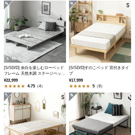
経
路
に
つ
い
て
返
品・
シリーズで揃えてトータ
キ
[S/SD/D] 余白を楽しむローベッド
[S/SD/D]すのこベッド 宮付きタイ
フレーム 天然木調 ステージベッド
プ
ャ
ルコーデ
2口コンセントタイプ
¥22,999
¥17,999
ン
4.75
（4）
5
（9）
セ
同シリーズの家具で揃えることで空間に統一性
ル
が生まれ、すっきりとまとまった印象のお部屋
に
になります。
つ
い
て