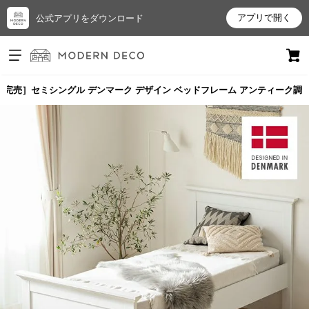
アプリで開く
公式アプリをダウンロード
ログイン
新規会員登録
［完売］セミシングル デンマーク デザイン ベッドフレーム アンティーク調
お
気
に
入
り
ア
イ
テ
ム
最