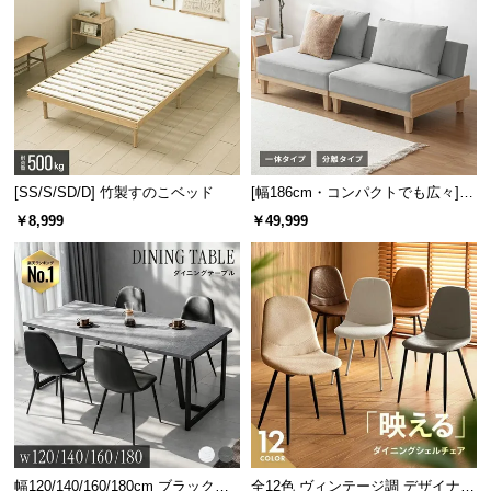
風通しの良いすのこ板
通気性に優れたすのこ板は湿気やカビ対策に最適。
オールシーズンを通して快適な睡眠をサポートしま
す。
[SS/S/SD/D] 竹製すのこベッド
[幅186cm・コンパクトでも広々] 3
人掛けソファベッド リクライニン
￥8,999
￥49,999
グ 天然木フレーム 北欧
幅120/140/160/180cm ブラックフ
全12色 ヴィンテージ調 デザイナー