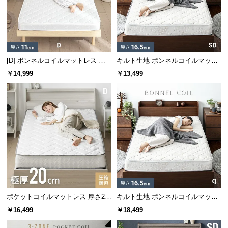
情
報
ヘッドとフットボード部分のモールディング装飾が
©
アクセントをつけ、クラシック調やアンティーク調
M
のお部屋に仕上げます。
O
[D] ボンネルコイルマットレス 厚
キルト生地 ボンネルコイルマット
D
さ11cm
レス SD
￥14,999
￥13,499
E
R
N
D
E
C
O
C
o.,
L
t
ポケットコイルマットレス 厚さ20
キルト生地 ボンネルコイルマット
cm D
レス Q
d.
￥16,499
￥18,499
A
ゆったり寛げるハイタイプのヘッドボード