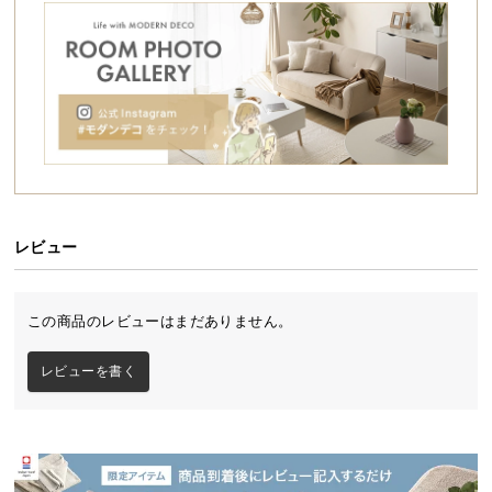
シ
ョ
ッ
ピ
ン
グ
ガ
イ
ド
レビュー
お
支
気品を漂わせる北欧モダンベッド
払
この商品のレビューはまだありません。
い
モールディングをあしらったデザインが上品さを醸
に
し出す北欧テイストのベッド。ヘッドボードは背も
レビューを書く
たれとしても使え、リラックスできる体勢で過ごせ
つ
ます。省スペースな設計でお部屋のレイアウトの幅
い
が広がります。
て
配