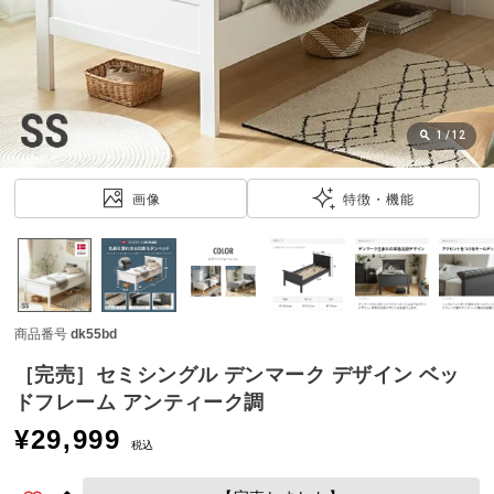
近
チ
ェ
ッ
ク
し
1
/
12
た
ア
画像
特徴・機能
イ
テ
ム
商品番号
dk55bd
特
集
［完売］セミシングル デンマーク デザイン ベッ
一
ドフレーム アンティーク調
覧
¥
29,999
税込
人