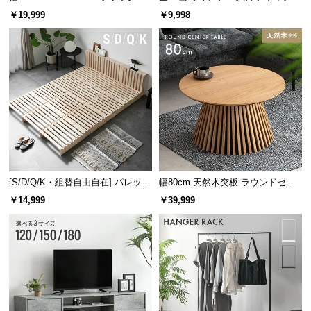
レーム ダイニング 大理石調 4人掛
ズシェルチェア
￥19,999
￥9,998
け
安定感のあるドロップマット構造
フレーム内部にマットレスを落とし込む構造なの
で、マットレスがズレにくく安定感のある寝心地で
す。
[S/D/Q/K・組替自由自在] パレット
幅80cm 天然木突板 ラウンドセン
ベッド 8/12/16枚セット
ターテーブル 美しい格子デザイン
￥14,999
￥39,999