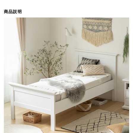
ら
探
商品説明
す
イ
ン
テ
リ
ア
テ
イ
ス
ト
か
ら
探
す