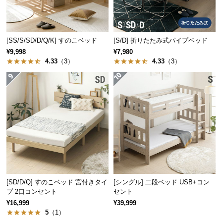
保
証
に
つ
[SS/S/SD/D/Q/K] すのこベッド
[S/D] 折りたたみ式パイプベッド
い
¥9,998
¥7,980
て
4.33
（3）
4.33
（3）
会
員
デンマーク家具シリーズのラインナッ
規
プ
約
に
つ
い
て
幅118cm
幅99cm
幅110cm
幅120cm
幅130cm
デンマー
デンマー
デンマー
デンマー
デンマー
¥19,99
¥10,99
¥14,99
¥19,99
¥17,99
8
9
9
8
9
ク デザイ
ク デザイ
クデザイ
ク デザイ
ク デザイ
[SD/D/Q] すのこベッド 宮付きタイ
[シングル] 二段ベッド USB+コン
ン テレビ
ン センタ
ン ワーク
ン ワーク
ン ワーク
プ 2口コンセント
セント
お
ボード
ーテーブ
デスク
デスク
デスク
¥16,999
¥39,999
客
ル
5
（1）
様