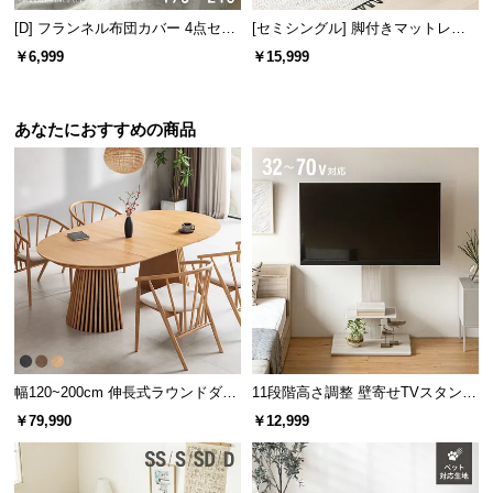
[D] フランネル布団カバー 4点セッ
[セミシングル] 脚付きマットレス
お部屋のスペースを広く確保できるセミシングルサ
ト
極厚20cm ボンネルコイル
￥6,999
￥15,999
イズ。気軽にレイアウトを変えられます。
あなたにおすすめの商品
幅120~200cm 伸長式ラウンドダイ
11段階高さ調整 壁寄せTVスタンド
横幅
奥行き
高さ
ニングテーブル 6人掛け 天然木突
キャスター付き 上下左右角度調節
￥79,990
￥12,999
板 美しい格子デザイン
機能
約108.6㎝
約210.8㎝
約100㎝