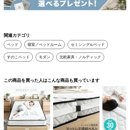
送
デンマーク生まれの本格北欧デザイン
料
に
つ
デンマークの人気インテリアメーカーによるプロダ
い
クトデザイン。本物の北欧デザインをお届けしま
関連カテゴリ
す。
て
ベッド
寝室／ベッドルーム
セミシングルベッド
大
すのこベッド
モダン
北欧家具・ノルディック
型
商
品
の
この商品を買った人はこんな商品も買っています
配
送
に
つ
い
て