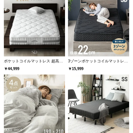
l
l
高さのあるヘッドボードは、読書やテレビを見ると
きに楽な姿勢でゆったりと寛ぐことができます。
ポケットコイルマットレス 超高密
3ゾーンポケットコイルマットレス
度3ゾーン 硬め 厚さ24cm SD
厚さ22cm SD ブラック
￥44,999
￥15,999
省スペースで置けるセミシングルサイズ