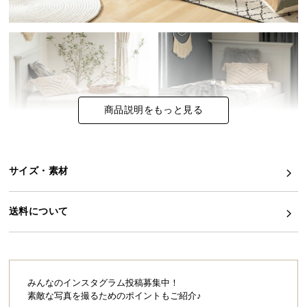
イ
ン
テ
リ
ア
コ
商品説明をもっと見る
ー
デ
ィ
ネ
サイズ・素材
ー
ト
送料について
か
ら
探
す
みんなのインスタグラム投稿募集中！
素敵な写真を撮るためのポイントもご紹介♪