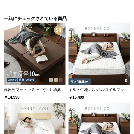
サ
ポ
一緒にチェックされている商品
ー
幅65cm
幅99cm
幅147cm
幅99cm
ト
デンマー
デンマー
デンマー
デンマー
¥10,99
¥26,99
¥26,99
¥19,99
8
9
9
9
ク デザイ
ク デザイ
ク デザイ
ク デザイ
ン ワーク
ン マルチ
ン マルチ
ン マルチ
デスク
キャビネ
チェスト
チェスト
お
ット
知
ら
せ
デンマーク家具シリーズをもっと見る
高反発マットレス 三つ折り 消臭
キルト生地 ボンネルコイルマット
ブ
高密度ハード 厚さ10cm SD
レス D
￥14,998
￥15,499
ロ
グ
企
アクセントをつけるモールディング装飾
業