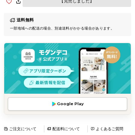
【完売しました】
気
ア
送料無料
イ
テ
一部地域への配送の場合、別途送料がかかる場合があります。
ム
ラ
ン
キ
ン
グ
商
品
Google Play
カ
テ
ゴ
リ
ご注文について
配送料について
よくあるご質問
か