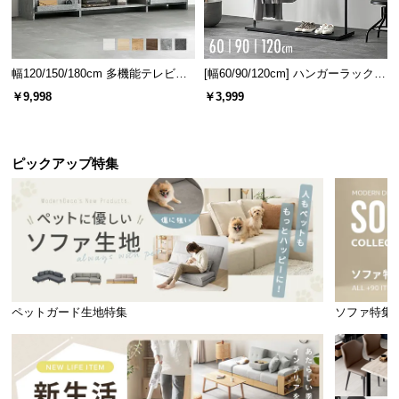
フレームの内寸
横幅
奥行き
幅120/150/180cm 多機能テレビボ
[幅60/90/120cm] ハンガーラック
ード 木目/石目調 オープン収納・
スチール 4段階高さ調節 サイドフ
￥9,998
￥3,999
約91㎝
約201㎝
引き出し収納付き
ック オープンラック シンプル
ピックアップ特集
こだわりの背面化粧仕上げ
ヘッドボード背面も同一の板材で仕上げています。
どこから見ても美しく、お部屋の雰囲気を損ねませ
ん。
ペットガード生地特集
ソファ特集