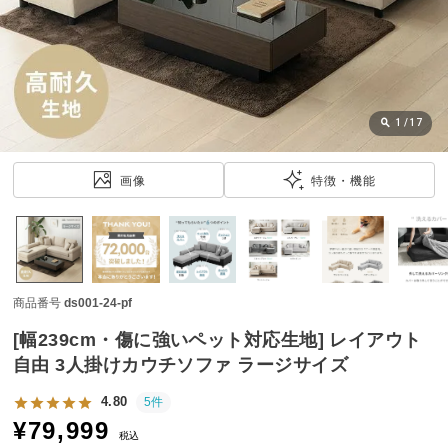
近
チ
ェ
ッ
ク
し
1
/
17
た
ア
画像
特徴・機能
イ
テ
ム
商品番号
ds001-24-pf
特
集
[幅239cm・傷に強いペット対応生地] レイアウト
一
自由 3人掛けカウチソファ ラージサイズ
覧
4.80
5件
¥
79,999
税込
人