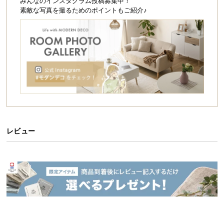
シ
みんなのインスタグラム投稿募集中！
素敵な写真を撮るためのポイントもご紹介♪
ョ
ッ
ピ
ン
グ
ガ
イ
ド
お
支
レビュー
払
い
に
つ
い
て
配