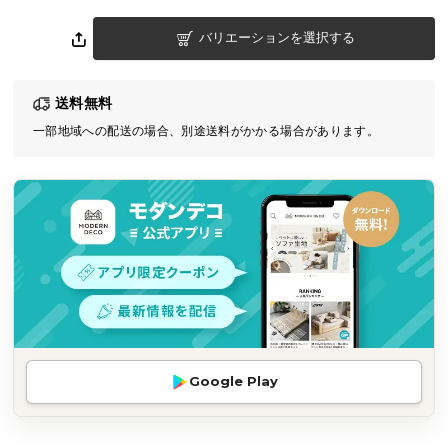
気
バリエーションを選択する
ア
イ
テ
送料無料
ム
一部地域への配送の場合、別途送料がかかる場合があります。
ラ
ン
キ
ン
グ
商
品
カ
テ
Google Play
ゴ
リ
か