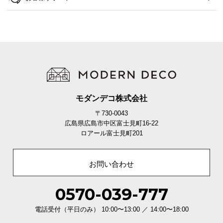
保
証
に
つ
い
て
会
員
モダンデコ株式会社
規
〒730-0043
約
広島県広島市中区富士見町16-22
に
ロアール富士見町201
つ
い
て
お問い合わせ
0570-039-777
お
電話受付（平日のみ） 10:00〜13:00 ／ 14:00〜18:00
客
様