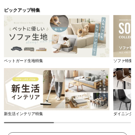
中
型
ピックアップ特集
商
品
の
配
送
に
つ
ペットガード生地特集
ソファ特集
い
て
小
型
商
品
の
新生活インテリア特集
ダイニング
配
送
に