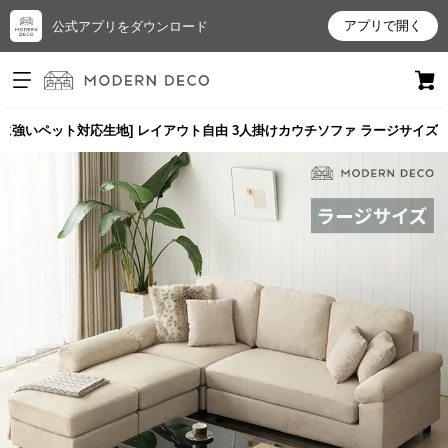
アプリで開く
公式アプリをダウンロード
ログイン
新規会員登録
・傷に強いペット対応生地] レイアウト自由 3人掛けカウチソファ ラージサイズ
お
気
に
入
り
ア
イ
テ
ム
最