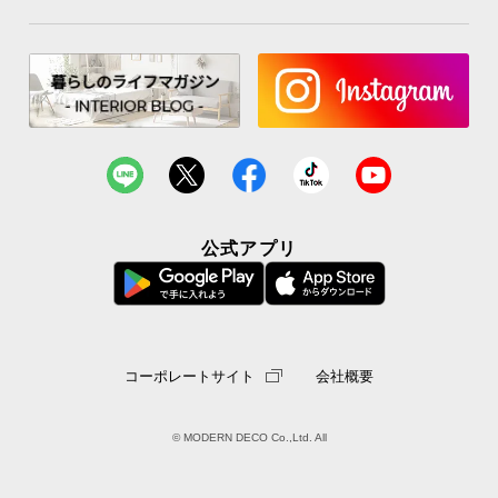
サ
ポ
ー
ト
お
知
ら
公式アプリ
せ
ブ
ロ
コーポレートサイト
会社概要
グ
© MODERN DECO Co.,Ltd. All
企
業