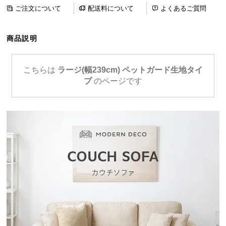
ら
ご注文について
配送料について
よくあるご質問
探
す
商品説明
イ
こちらは
ラージ(幅239cm) ペットガード生地タイ
ン
プ
のページです
テ
リ
ア
テ
イ
ス
ト
か
ら
探
す