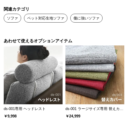
送
関連カテゴリ
料
に
ソファ
ペット対応生地ソファ
傷に強いソファ
つ
い
て
あわせて使えるオプションアイテム
大
型
商
品
の
配
送
に
つ
ds-001専用 ヘッドレスト
ds-001 ラージサイズ専用 替えカバ
い
ー
￥9,998
￥24,999
て