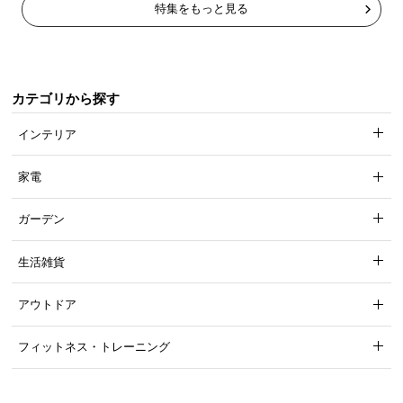
特集をもっと見る
つ
い
て
カテゴリから探す
開
梱
インテリア
設
置
家電
サ
ー
ガーデン
ビ
ス
生活雑貨
に
つ
アウトドア
い
て
フィットネス・トレーニング
搬
入