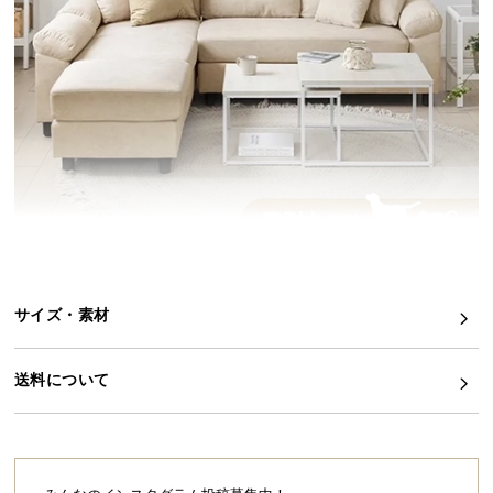
イ
ン
テ
リ
ア
コ
ー
デ
ィ
ネ
ー
ト
サイズ・素材
か
ら
送料について
探
す