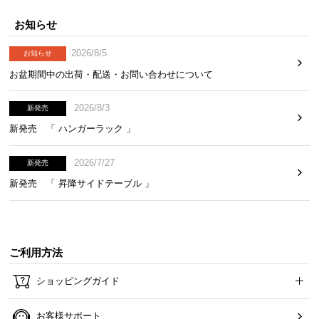
経
お知らせ
路
に
2026/8/5
お知らせ
つ
お盆期間中の出荷・配送・お問い合わせについて
い
て
2026/8/3
新発売
返
新発売 「 ハンガーラック 」
品・
キ
2026/7/27
新発売
ャ
新発売 「 昇降サイドテーブル 」
ン
セ
ル
に
ご利用方法
つ
い
ショッピングガイド
て
お客様サポート