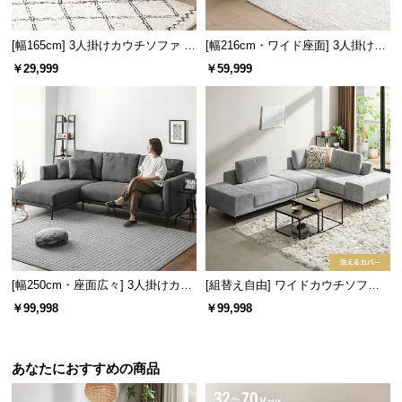
経
路
[幅165cm] 3人掛けカウチソファ レ
[幅216cm・ワイド座面] 3人掛けカ
に
ギュラータイプ
ウチソファ ブラックスチール脚 L
￥29,999
￥59,999
つ
字 ホテルライク 高級感 ペットガ
い
ード生地
て
返
品・
キ
ャ
ン
セ
ル
[幅250cm・座面広々] 3人掛けカウ
[組替え自由] ワイドカウチソファ
に
チソファ セパレートスタイル ブラ
セット
￥99,998
￥99,998
ックスチール脚 4人掛け
つ
い
て
あなたにおすすめの商品