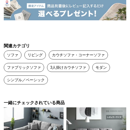
送
料
に
つ
い
て
関連カテゴリ
大
ソファ
リビング
カウチソファ・コーナーソファ
型
商
ファブリックソファ
3人掛けカウチソファ
モダン
品
の
シンプル／ベーシック
配
送
に
一緒にチェックされている商品
つ
い
て