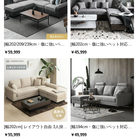
中
型
商
品
の
配
[幅202/209/239cm・傷に強いペッ
[幅202cm・傷に強いペット対応生
送
ト対応生地も] レイアウト自由 3人
地も] レイアウト自由 3人掛けカウ
に
￥59,999
￥45,999
掛けカウチソファ
チソファ レギュラーサイズ
つ
い
て
小
型
商
品
の
配
[幅202cm] レイアウト自由 3人掛け
[幅194cm・傷に強いペット対応生
送
カウチソファ 傷に強いペット対応
地も] 3人掛けカウチソファ ヘッド
￥55,999
￥49,999
に