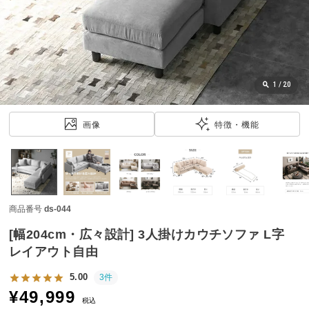
近
チ
ェ
ッ
ク
し
1
/
20
た
ア
画像
特徴・機能
イ
テ
ム
商品番号
ds-044
特
集
[幅204cm・広々設計] 3人掛けカウチソファ L字
一
レイアウト自由
覧
5.00
3件
¥
49,999
税込
人