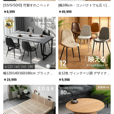
[SS/S/SD/D] 竹製すのこベッド
[幅186cm・コンパクトでも広々] 3
サ
人掛けソファベッド リクライニン
ポ
￥8,999
￥49,999
グ 天然木フレーム 北欧
ー
ト
お
知
ら
せ
幅120/140/160/180cm ブラックフ
全12色 ヴィンテージ調 デザイナー
ブ
レーム ダイニング 大理石調 4人掛
ズシェルチェア
￥19,999
￥9,998
ロ
け
グ
企
業