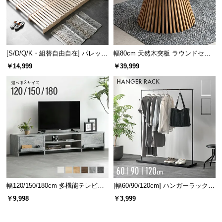
情
報
©
M
O
[S/D/Q/K・組替自由自在] パレット
幅80cm 天然木突板 ラウンドセン
ベッド 8/12/16枚セット
ターテーブル 美しい格子デザイン
D
￥14,999
￥39,999
E
R
N
D
E
C
O
C
o.,
L
幅120/150/180cm 多機能テレビボ
[幅60/90/120cm] ハンガーラック
t
ード 木目/石目調 オープン収納・
スチール 4段階高さ調節 サイドフ
￥9,998
￥3,999
d.
引き出し収納付き
ック オープンラック シンプル
A