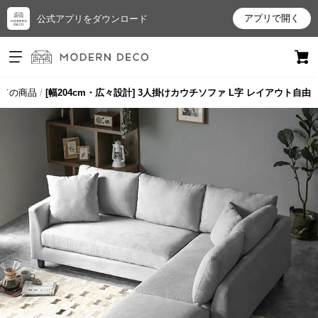
アプリで開く
公式アプリをダウンロード
ログイン
新規会員登録
ての商品
[幅204cm・広々設計] 3人掛けカウチソファ L字 レイアウト自由
お
気
に
入
り
ア
イ
テ
ム
最