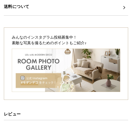
シ
送料について
ョ
ッ
ピ
ン
グ
みんなのインスタグラム投稿募集中！
ガ
素敵な写真を撮るためのポイントもご紹介♪
イ
ド
お
支
払
い
に
つ
い
レビュー
て
配