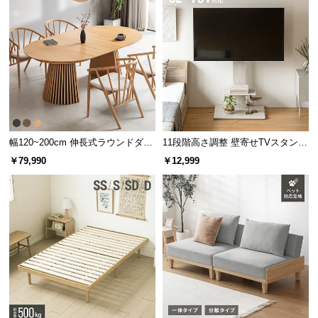
保
証
に
つ
い
て
会
員
幅120~200cm 伸長式ラウンドダイ
11段階高さ調整 壁寄せTVスタンド
規
ニングテーブル 6人掛け 天然木突
キャスター付き 上下左右角度調節
￥79,990
￥12,999
約
板 美しい格子デザイン
機能
に
つ
い
て
お
客
様