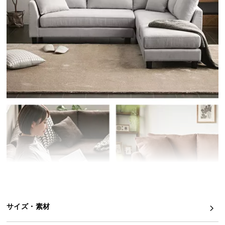
イ
ン
テ
リ
ア
コ
ー
デ
ィ
ネ
ー
ト
か
ら
探
す
サイズ・素材