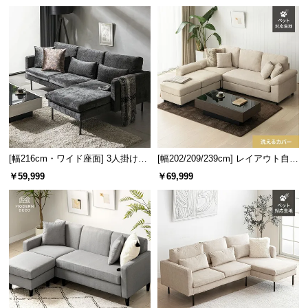
生地
レスト付 レイアウト自由 広々設計
つ
い
て
開
梱
設
置
サ
ー
[幅216cm・ワイド座面] 3人掛けカ
[幅202/209/239cm] レイアウト自由
ウチソファ ブラックスチール脚 L
3人掛けカウチソファ 傷に強いペッ
ビ
￥59,999
￥69,999
字 ホテルライク 高級感
ト対応生地
ス
に
つ
い
て
搬
入