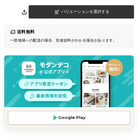
気
バリエーションを選択する
ア
イ
テ
送料無料
ム
一部地域への配送の場合、別途送料がかかる場合があります。
ラ
ン
キ
ン
グ
商
品
カ
テ
Google Play
ゴ
リ
か