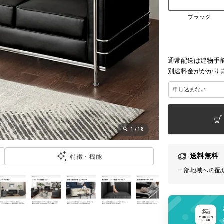
ブラック
通常配送は建物手
別途料金がかかり
1
/
18
送料無料
特徴・機能
一部地域への配