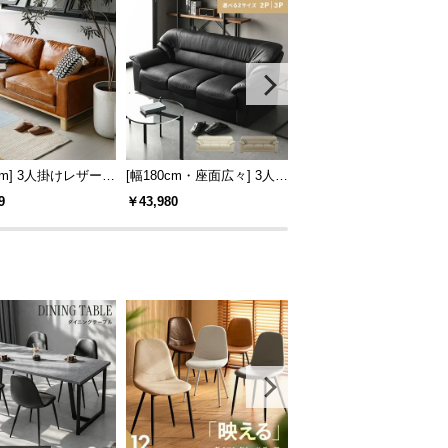
3cm] 3人掛けレザーソ
[幅180cm・座面広々] 3人掛
[幅236cm] 3人掛けレザ
脚 2人掛け ヴィンテ
けレザーソファ モダン 応
ウチソファ
9
￥43,980
￥89,998
 スクエアフォルム
接ソファ 肘付き 天然木構
造材