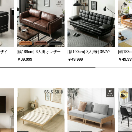
けデザイナ
[幅189cm] 3人掛けレザーソ
[幅190cm] 3人掛け3WAYレ
[幅18
ルビジェ
ファ モダン ヴィンテージ
ザーソファーベッド
ファ 木
￥39,999
￥49,999
￥49,99
クト
スクエアフォルム
ージ風