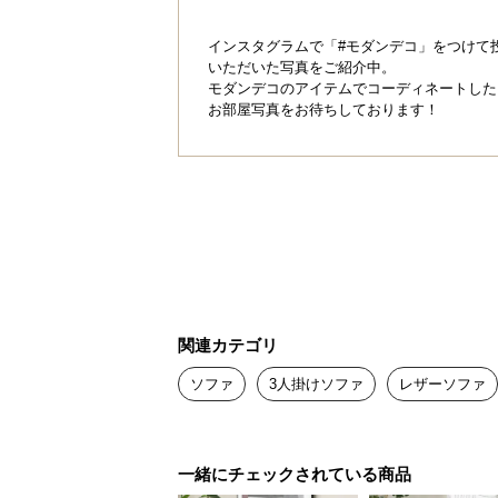
直線的なシルエットはエレガンスを
在感。囲むように配置された背面と
インスタグラムで「#モダンデコ」をつけて
す。
いただいた写真をご紹介中。
モダンデコのアイテムでコーディネートした
お部屋写真をお待ちしております！
現代的な雰囲気の
コンテンポラリーな雰囲気漂うシン
関連カテゴリ
間を演出します。
ソファ
3人掛けソファ
レザーソファ
一緒にチェックされている商品