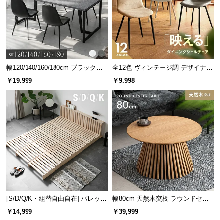
サ
ポ
ー
ト
幅120/140/160/180cm ブラックフ
全12色 ヴィンテージ調 デザイナー
レーム ダイニング 大理石調 4人掛
ズシェルチェア
お
￥19,999
￥9,998
け
知
ら
せ
ブ
ロ
グ
[S/D/Q/K・組替自由自在] パレット
幅80cm 天然木突板 ラウンドセン
ベッド 8/12/16枚セット
ターテーブル 美しい格子デザイン
企
￥14,999
￥39,999
業