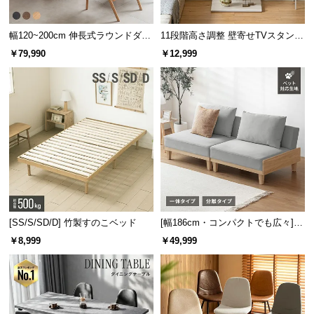
保
証
幅120~200cm 伸長式ラウンドダイ
11段階高さ調整 壁寄せTVスタンド
に
ニングテーブル 6人掛け 天然木突
キャスター付き 上下左右角度調節
つ
￥79,990
￥12,999
板 美しい格子デザイン
機能
い
て
会
員
規
約
に
つ
い
[SS/S/SD/D] 竹製すのこベッド
[幅186cm・コンパクトでも広々] 3
て
人掛けソファベッド リクライニン
￥8,999
￥49,999
グ 天然木フレーム 北欧
お
客
様