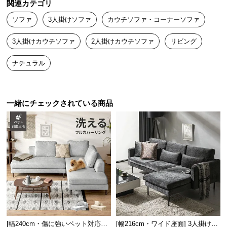
関連カテゴリ
送
ソファ
3人掛けソファ
カウチソファ・コーナーソファ
料
に
3人掛けカウチソファ
2人掛けカウチソファ
リビング
つ
い
ナチュラル
て
大
型
一緒にチェックされている商品
商
品
の
配
送
に
つ
い
て
[幅240cm・傷に強いペット対応生
[幅216cm・ワイド座面] 3人掛けカ