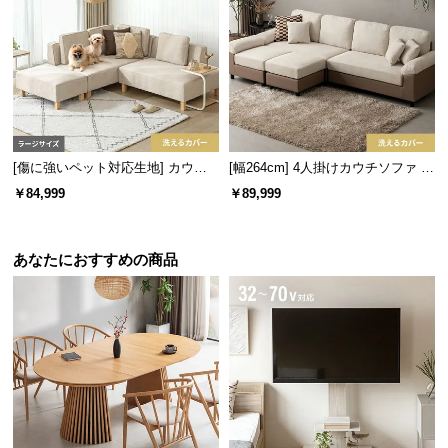
経
路
に
つ
い
て
[傷に強いペット対応生地] カウチ
[幅264cm] 4人掛けカウチソファ L
返
ソファセット 組替自由自在 ラージ
字 最大6人掛け ビッグサイズ ソフ
￥84,999
￥89,999
品・
サイズ
ァセット レイアウト自由
キ
ャ
あなたにおすすめの商品
ン
セ
ル
に
つ
い
て