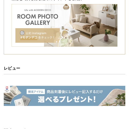
シ
ョ
ッ
ピ
ン
グ
ガ
イ
ド
お
レビュー
支
払
い
に
つ
い
て
配