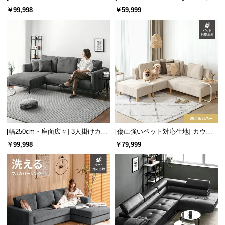
中
地] 3人掛けカウチソファ レイアウ
ウチソファ ブラックスチール脚 L
￥99,998
￥59,999
型
ト自由 洗えるカバー
字 ホテルライク 高級感
商
品
の
配
送
に
つ
い
て
[幅250cm・座面広々] 3人掛けカウ
[傷に強いペット対応生地] カウチ
チソファ セパレートスタイル ブラ
ソファセット 組替自由自在
小
￥99,998
￥79,999
ックスチール脚 4人掛け
型
商
品
の
配
送
に