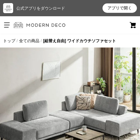
アプリで開く
公式アプリをダウンロード
ログイン
新規会員登録
トップ
全ての商品
[組替え自由] ワイドカウチソファセット
お
気
に
入
り
ア
イ
テ
ム
最