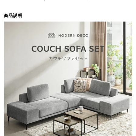
ら
探
商品説明
す
イ
ン
テ
リ
ア
テ
イ
ス
ト
か
ら
探
す