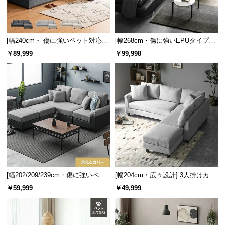
つ
い
て
[幅240cm・ 傷に強いペット対応生
[幅268cm・傷に強いEPUタイプも]
地] ワイドカウチソファ ロースタ
3人掛けレザーカウチソファ 広々設
￥89,999
￥99,998
開
イル
計 高級感
梱
設
置
サ
ー
ビ
ス
に
つ
い
[幅202/209/239cm・傷に強いペッ
[幅204cm・広々設計] 3人掛けカウ
ト対応生地も] レイアウト自由 3人
チソファ L字 レイアウト自由
て
￥59,999
￥49,999
掛けカウチソファ
搬
入