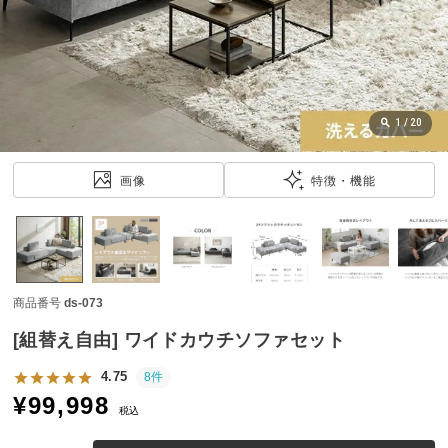
近
チ
ェ
ッ
ク
し
1
/
20
た
ア
画像
特徴・機能
イ
テ
ム
商品番号
ds-073
特
集
[組替え自由] ワイドカウチソファセット
一
覧
4.75
8件
¥
99,998
税込
人