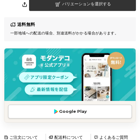
バリエーションを選択する
気
ア
イ
送料無料
テ
一部地域への配送の場合、別途送料がかかる場合があります。
ム
ラ
ン
キ
ン
グ
商
品
カ
Google Play
テ
ゴ
リ
か
ご注文について
配送料について
よくあるご質問