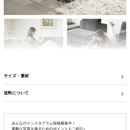
イ
ン
テ
リ
ア
コ
ー
デ
ィ
ネ
サイズ・素材
ー
ト
か
送料について
ら
探
す
みんなのインスタグラム投稿募集中！
素敵な写真を撮るためのポイントもご紹介♪