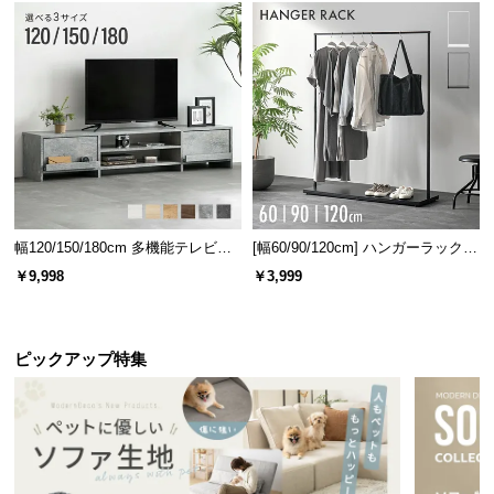
情
報
©
M
O
D
E
R
N
D
幅120/150/180cm 多機能テレビボ
[幅60/90/120cm] ハンガーラック
ード 木目/石目調 オープン収納・
スチール 4段階高さ調節 サイドフ
E
￥9,998
￥3,999
引き出し収納付き
ック オープンラック シンプル
C
O
C
ピックアップ特集
o.,
L
t
d.
A