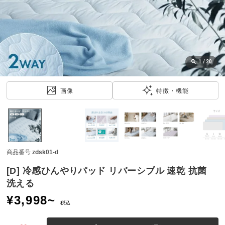
近
チ
ェ
ッ
ク
し
1
/
20
た
ア
画像
特徴・機能
イ
テ
ム
商品番号
zdsk01-d
特
集
[D] 冷感ひんやりパッド リバーシブル 速乾 抗菌
一
洗える
覧
¥
3,998
~
税込
人