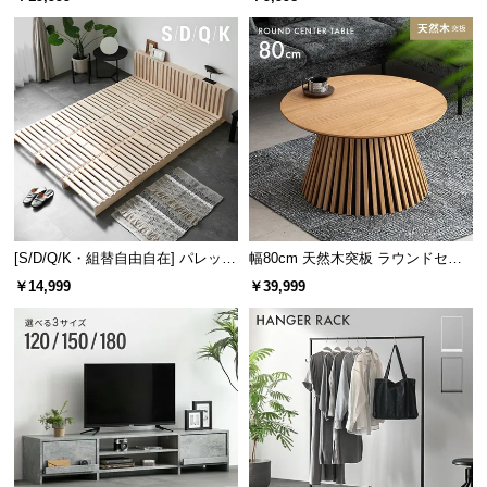
け
情
報
©
M
O
D
E
R
N
D
[S/D/Q/K・組替自由自在] パレット
幅80cm 天然木突板 ラウンドセン
E
ベッド 8/12/16枚セット
ターテーブル 美しい格子デザイン
￥14,999
￥39,999
C
O
C
o.,
L
t
d.
A