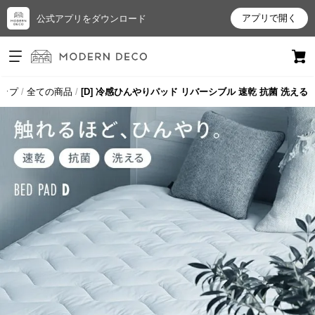
アプリで開く
公式アプリをダウンロード
ログイン
新規会員登録
ップ
全ての商品
[D] 冷感ひんやりパッド リバーシブル 速乾 抗菌 洗える
お
気
に
入
り
ア
イ
テ
ム
最