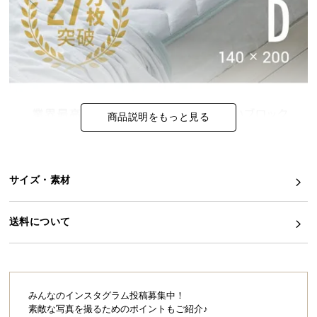
イ
ン
テ
リ
ア
コ
商品説明をもっと見る
ー
デ
ィ
ネ
サイズ・素材
ー
ト
か
送料について
ら
探
す
みんなのインスタグラム投稿募集中！
素敵な写真を撮るためのポイントもご紹介♪