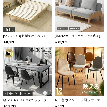
サ
ポ
ー
ト
[SS/S/SD/D] 竹製すのこベッド
[幅186cm・コンパクトでも広々] 3
お
人掛けソファベッド リクライニン
￥8,999
￥49,999
知
グ 天然木フレーム 北欧
ら
せ
ブ
ロ
グ
幅120/140/160/180cm ブラックフ
全12色 ヴィンテージ調 デザイナー
企
レーム ダイニング 大理石調 4人掛
ズシェルチェア
業
￥19,999
￥9,998