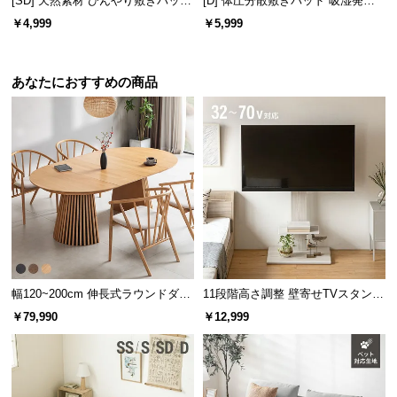
[SD] 天然素材 ひんやり敷きパッド
[D] 体圧分散敷きパッド 吸湿発熱
保
綿100% リバーシブル 洗える
マイクロファイバー
￥4,999
￥5,999
証
に
つ
あなたにおすすめの商品
い
て
会
員
規
約
に
つ
い
て
幅120~200cm 伸長式ラウンドダイ
11段階高さ調整 壁寄せTVスタンド
ニングテーブル 6人掛け 天然木突
キャスター付き 上下左右角度調節
￥79,990
￥12,999
板 美しい格子デザイン
機能
お
客
様