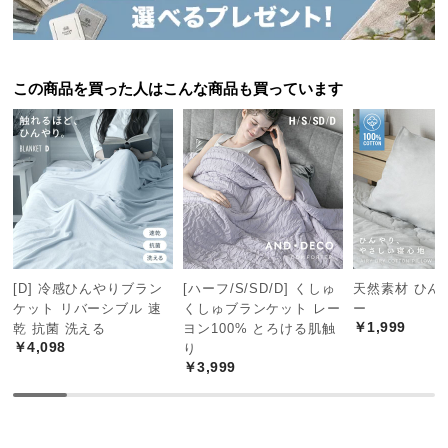
送
料
に
つ
この商品を買った人はこんな商品も買っています
い
て
大
型
商
品
の
[D] 冷感ひんやりブラン
[ハーフ/S/SD/D] くしゅ
天然素材 ひん
配
ケット リバーシブル 速
くしゅブランケット レー
ー
送
￥1,999
乾 抗菌 洗える
ヨン100% とろける肌触
に
￥4,098
り
つ
￥3,999
い
て