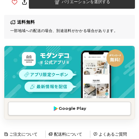
バリエーションを選択する
気
ア
イ
送料無料
テ
一部地域への配送の場合、別途送料がかかる場合があります。
ム
ラ
ン
キ
ン
グ
商
品
カ
Google Play
テ
ゴ
リ
ご注文について
配送料について
よくあるご質問
か