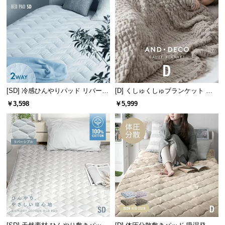
経
路
に
つ
い
て
返
[SD] 冷感ひんやりパッド リバーシ
[D] くしゅくしゅブランケット 天
品・
ブル 速乾 抗菌 洗える
然コットン100% 洗える
￥3,598
￥5,999
キ
ャ
ン
セ
ル
に
つ
い
て