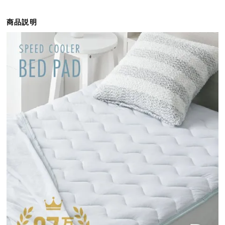
ら
探
商品説明
す
イ
ン
テ
リ
ア
テ
イ
ス
ト
か
ら
探
す