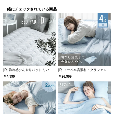
中
型
一緒にチェックされている商品
商
品
の
配
送
に
つ
い
て
[D] 強冷感ひんやりパッド リバー
[D] ノーベル賞素材・グラフェン冷
小
シブル プレミアム 速乾 抗菌 洗え
感寝具 リバーシブル 4点セット 速
￥4,999
￥26,999
型
る
乾 抗菌 洗える
商
品
の
配
送
に