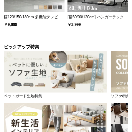
l
l
幅120/150/180cm 多機能テレビボ
[幅60/90/120cm] ハンガーラック
ード 木目/石目調 オープン収納・
スチール 4段階高さ調節 サイドフ
￥9,998
￥3,999
引き出し収納付き
ック オープンラック シンプル
ピックアップ特集
ペットガード生地特集
ソファ特集