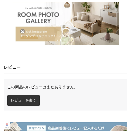
シ
ョ
ッ
ピ
ン
グ
ガ
イ
ド
レビュー
お
支
払
この商品のレビューはまだありません。
い
に
レビューを書く
つ
い
て
配