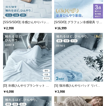
つ
い
て
[SS/S/SD/D] 冷感ひんやりパッド
[S/SD/D] グラフェン冷感寝具 リバ
リバーシブル 速乾 抗菌 洗える
ーシブル 3点セット 速乾 抗菌 洗え
開
￥2,998
￥16,999
る
梱
設
置
サ
ー
ビ
ス
に
つ
い
[D] 冷感ひんやりブランケット リ
[S] 強冷感ひんやりパッド リバー
て
バーシブル 速乾 抗菌 洗える
シブル プレミアム 速乾 抗菌 洗え
￥4,098
￥3,998
る
搬
入