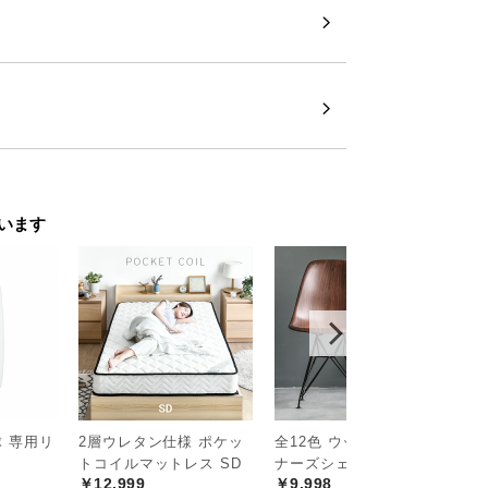
います
球 専用リ
2層ウレタン仕様 ポケッ
全12色 ウッド調 デザイ
撥
トコイルマットレス SD
ナーズシェルチェア
0
￥12,999
￥9,998
￥