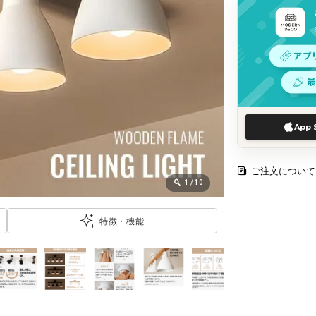
App 
ご注文について
1
/
10
特徴・機能