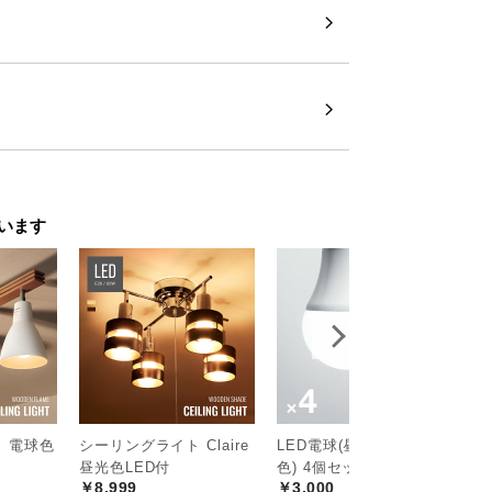
います
 電球色
シーリングライト Claire
LED電球(昼光色・電球
ス
昼光色LED付
色) 4個セット
光
￥8,999
￥3,000
￥