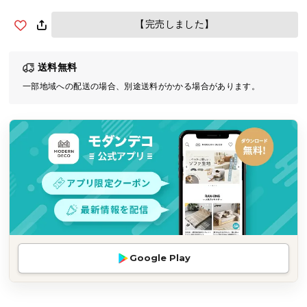
気
【完売しました】
ア
イ
テ
送料無料
ム
一部地域への配送の場合、別途送料がかかる場合があります。
ラ
ン
キ
ン
グ
商
品
カ
テ
Google Play
ゴ
リ
か