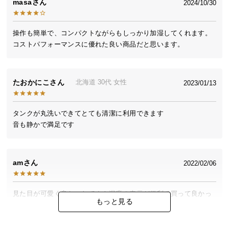
masa
2024/10/30
送
料
に
操作も簡単で、コンパクトながらもしっかり加湿してくれます。

つ
コストパフォーマンスに優れた良い商品だと思います。
い
て
たおかにこ
北海道
30代
女性
2023/01/13
大
型
タンクが丸洗いできてとても清潔に利用できます

商
音も静かで満足です
品
の
配
送
am
2022/02/06
に
つ
見た目が可愛く良かったです！湿度の表示が便利で買って良かっ
い
もっと見る
たです。
て