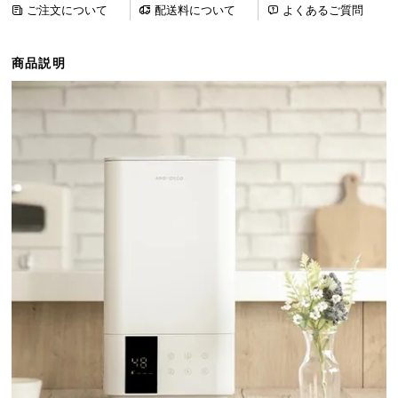
ご注文について
配送料について
よくあるご質問
ら
探
す
商品説明
イ
ン
テ
リ
ア
テ
イ
ス
ト
か
ら
探
す