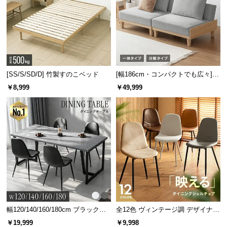
[SS/S/SD/D] 竹製すのこベッド
[幅186cm・コンパクトでも広々] 3
人掛けソファベッド リクライニン
￥8,999
￥49,999
グ 天然木フレーム 北欧
幅120/140/160/180cm ブラックフ
全12色 ヴィンテージ調 デザイナー
レーム ダイニング 大理石調 4人掛
ズシェルチェア
￥19,999
￥9,998