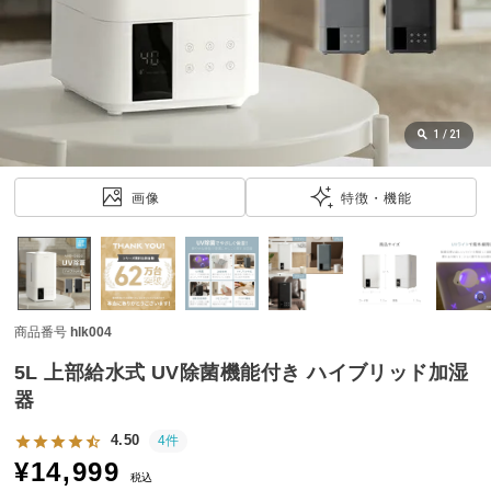
近
チ
ェ
ッ
ク
し
1
/
21
た
ア
画像
特徴・機能
イ
テ
ム
商品番号
hlk004
特
集
5L 上部給水式 UV除菌機能付き ハイブリッド加湿
一
器
覧
4.50
4件
¥
14,999
税込
人