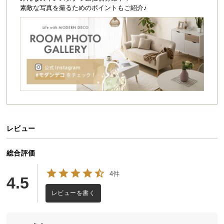
シ
素敵な写真を撮るためのポイントもご紹介♪
ョ
ッ
ピ
ン
グ
ガ
イ
ド
お
支
レビュー
払
い
総合評価
に
4件
つ
4.5
い
レビューを書く
て
配