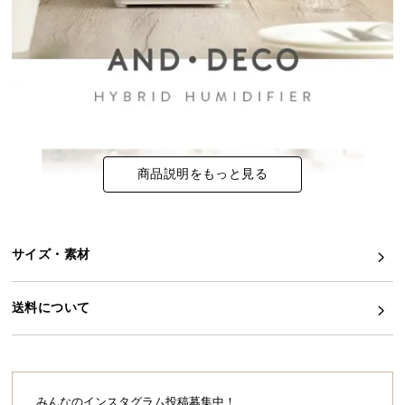
イ
ン
テ
リ
ア
コ
ー
商品説明をもっと見る
デ
ィ
ネ
ー
サイズ・素材
ト
か
ら
送料について
探
す
みんなのインスタグラム投稿募集中！