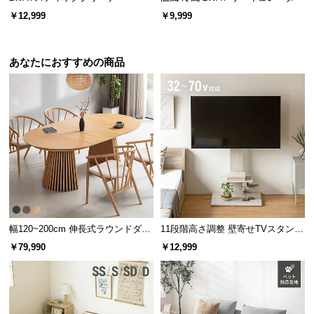
￥12,999
￥9,999
あなたにおすすめの商品
幅120~200cm 伸長式ラウンドダイ
11段階高さ調整 壁寄せTVスタンド
ニングテーブル 6人掛け 天然木突
キャスター付き 上下左右角度調節
￥79,990
￥12,999
板 美しい格子デザイン
機能