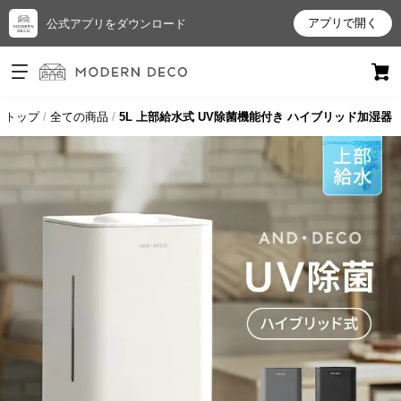
アプリで開く
公式アプリをダウンロード
ログイン
新規会員登録
トップ
全ての商品
5L 上部給水式 UV除菌機能付き ハイブリッド加湿器
お
気
に
入
り
ア
イ
テ
ム
最