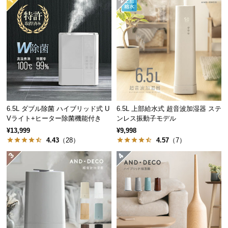
経
路
に
つ
い
て
返
品・
6.5L ダブル除菌 ハイブリッド式 U
6.5L 上部給水式 超音波加湿器 ステ
キ
Vライト+ヒーター除菌機能付き
ンレス振動子モデル
ャ
¥13,999
¥9,998
ン
4.43
（28）
4.57
（7）
セ
ル
に
つ
い
て