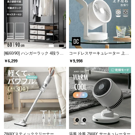
l
l
[幅60/90] ハンガーラック 4段ラッ
コードレスサーキュレーター 上下
ク収納 キャスター付き
左右首振り 持ち手付き
￥6,299
￥9,998
2WAYスティッククリーナー
温風 冷風 2WAY サーキュレーター