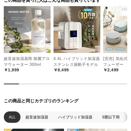
この商品を買った人はこんな商品も買っています
つ
い
て
開
梱
設
置
超音波加湿器用 除菌アロ
4.4L ハイブリッド加湿器
[完売] 気化式
サ
マウォーター 300ml
ステンレス振動子モデル
フューザー
ー
￥1,999
￥8,499
￥2,499
ビ
ス
に
つ
い
この商品と同じカテゴリのランキング
て
ALL
超音波加湿器
ハイブリッド加湿器
6畳以下用
搬
入