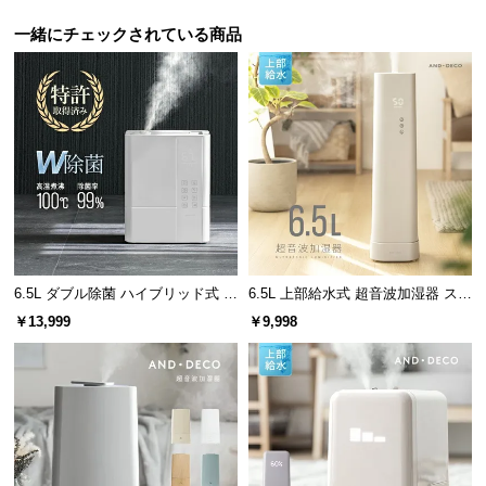
サ
一緒にチェックされている商品
ポ
ー
ト
お
知
ら
せ
6.5L ダブル除菌 ハイブリッド式 U
6.5L 上部給水式 超音波加湿器 ステ
Vライト+ヒーター除菌機能付き
ンレス振動子モデル
￥13,999
￥9,998
ブ
ロ
グ
企
業