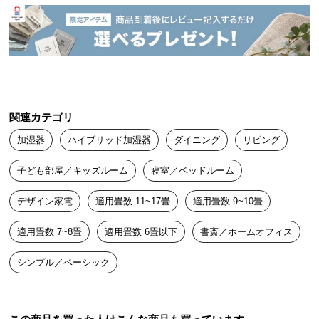
中
ぼん
2022/01/28
型
商
品
他の物を希望していましたが売り切れでこちらを購入。使ってみ
の
ると蒸気の位置を変更できたりデザインもシンプルで大変満足で
配
す！
送
関連カテゴリ
に
つ
加湿器
ハイブリッド加湿器
ダイニング
リビング
い
て
子ども部屋／キッズルーム
寝室／ベッドルーム
デザイン家電
適用畳数 11~17畳
適用畳数 9~10畳
小
型
適用畳数 7~8畳
適用畳数 6畳以下
書斎／ホームオフィス
商
品
シンプル／ベーシック
の
配
送
に