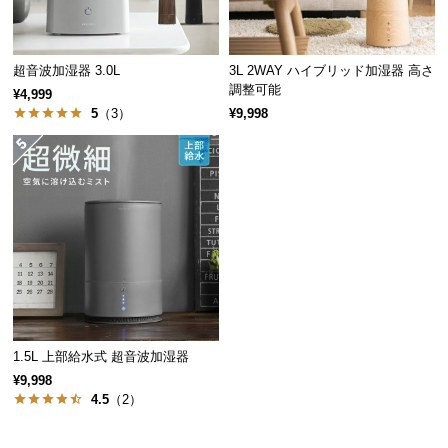
保
証
に
超音波加湿器 3.0L
3L 2WAY ハイブリッド加湿器 高さ
つ
調整可能
¥4,999
い
5
（3）
¥9,998
て
会
員
規
約
に
つ
い
て
1.5L 上部給水式 超音波加湿器
¥9,998
4.5
（2）
お
客
様