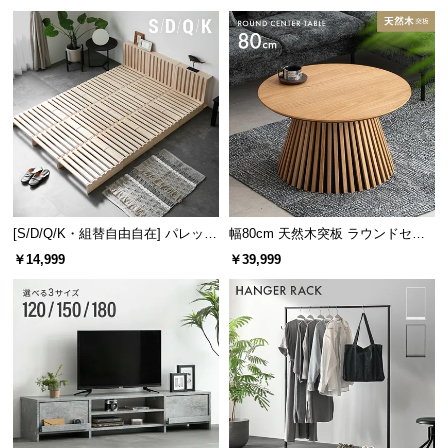
け
[S/D/Q/K・組替自由自在] パレット
幅80cm 天然木突板 ラウンドセン
ベッド 8/12/16枚セット
ターテーブル 美しい格子デザイン
￥14,999
￥39,999