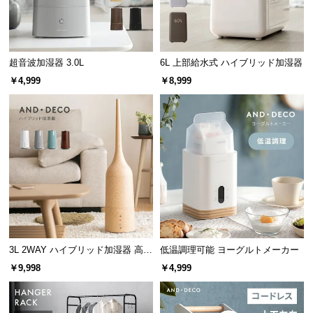
情
報
©
M
超音波加湿器 3.0L
6L 上部給水式 ハイブリッド加湿器
O
￥4,999
￥8,999
D
E
R
N
D
E
C
O
C
o.,
3L 2WAY ハイブリッド加湿器 高さ
低温調理可能 ヨーグルトメーカー
L
調整可能
t
￥9,998
￥4,999
d.
A