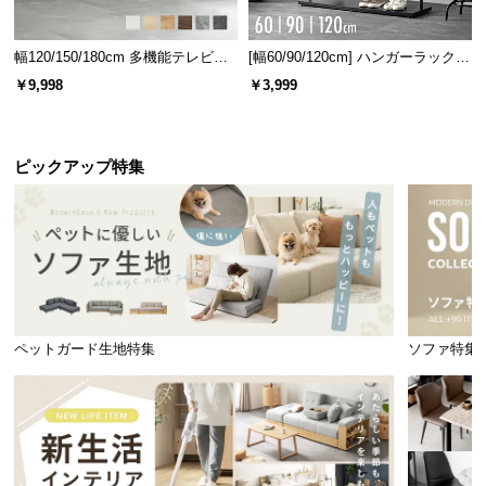
幅120/150/180cm 多機能テレビボ
[幅60/90/120cm] ハンガーラック
ード 木目/石目調 オープン収納・
スチール 4段階高さ調節 サイドフ
￥9,998
￥3,999
引き出し収納付き
ック オープンラック シンプル
ピックアップ特集
ペットガード生地特集
ソファ特集