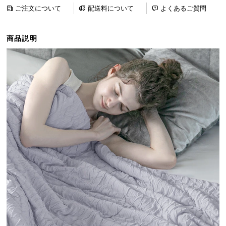
ら
ご注文について
配送料について
よくあるご質問
探
す
商品説明
イ
ン
テ
リ
ア
テ
イ
ス
ト
か
ら
探
す