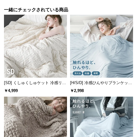
送
一緒にチェックされている商品
料
に
つ
い
て
大
型
商
品
の
[SD] くしゅくしゅケット 冷感リバ
[H/S/D] 冷感ひんやりブランケット
ーシブル 洗える
リバーシブル 速乾 抗菌 洗える
配
￥4,999
￥2,998
送
に
つ
い
て