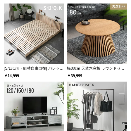
け
サ
ポ
ー
ト
お
知
ら
せ
[S/D/Q/K・組替自由自在] パレット
幅80cm 天然木突板 ラウンドセン
ベッド 8/12/16枚セット
ターテーブル 美しい格子デザイン
￥14,999
￥39,999
ブ
ロ
グ
企
業