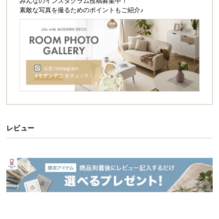
シ
みんなのインスタグラム投稿募集中！
素敵な写真を撮るためのポイントもご紹介♪
ョ
ッ
ピ
ン
グ
ガ
イ
ド
お
支
レビュー
払
い
に
つ
い
て
配