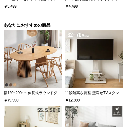
経
100% 速乾 抗菌 洗える
リバーシブル プレミアム 速乾 抗
￥5,499
￥4,498
菌 洗える
路
に
つ
あなたにおすすめの商品
い
て
返
品・
キ
ャ
ン
セ
ル
幅120~200cm 伸長式ラウンドダイ
11段階高さ調整 壁寄せTVスタンド
に
ニングテーブル 6人掛け 天然木突
キャスター付き 上下左右角度調節
￥79,990
￥12,999
つ
板 美しい格子デザイン
機能
い
て