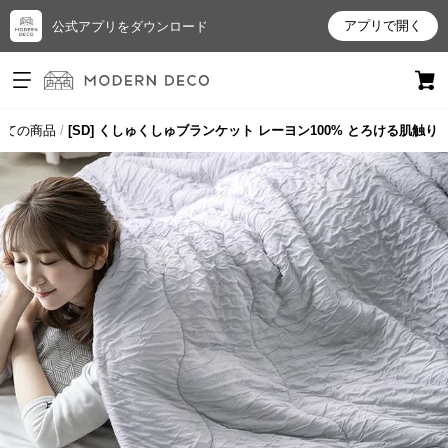
アプリで開く
公式アプリをダウンロード
ログイン
新規会員登録
全ての商品
[SD] くしゅくしゅブランケット レーヨン100% とろける肌触り
お
気
に
入
り
ア
イ
テ
ム
最