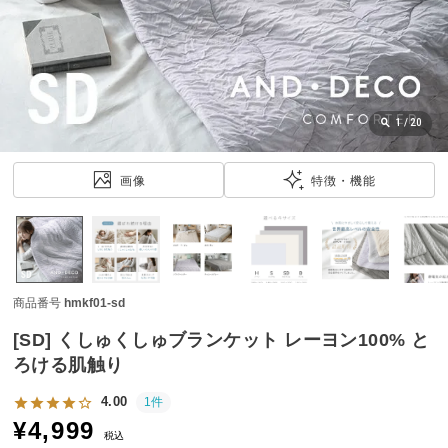
近
チ
ェ
ッ
ク
し
1
/
20
た
ア
画像
特徴・機能
イ
テ
ム
商品番号
hmkf01-sd
特
集
[SD] くしゅくしゅブランケット レーヨン100% と
一
ろける肌触り
覧
4.00
1件
¥
4,999
税込
人