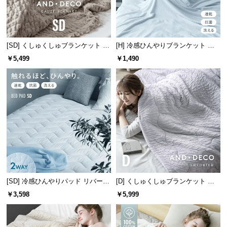
中
型
商
品
[SD] くしゅくしゅブランケット 天
[H] 冷感ひんやりブランケット リ
の
然コットン100% 洗える
バーシブル 速乾 抗菌 洗える
￥5,499
￥1,490
配
送
に
つ
い
て
小
型
商
品
[SD] 冷感ひんやりパッド リバーシ
[D] くしゅくしゅブランケット レ
ブル 速乾 抗菌 洗える
ーヨン100% とろける肌触り
の
￥3,598
￥5,999
配
送
に