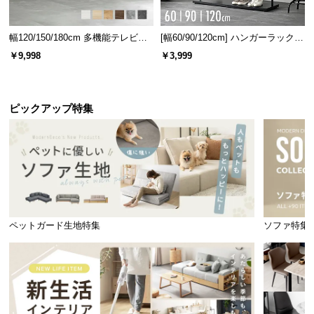
情
報
幅120/150/180cm 多機能テレビボ
[幅60/90/120cm] ハンガーラック
©
ード 木目/石目調 オープン収納・
スチール 4段階高さ調節 サイドフ
￥9,998
￥3,999
M
引き出し収納付き
ック オープンラック シンプル
O
D
E
ピックアップ特集
R
N
D
E
C
O
C
ペットガード生地特集
ソファ特集
o.,
L
t
d.
A