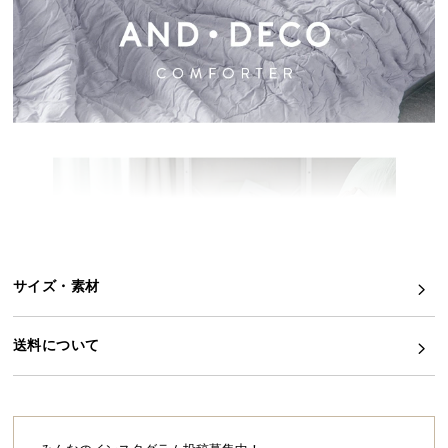
イ
ン
テ
リ
ア
コ
ー
デ
ィ
ネ
ー
ト
サイズ・素材
か
ら
送料について
探
す