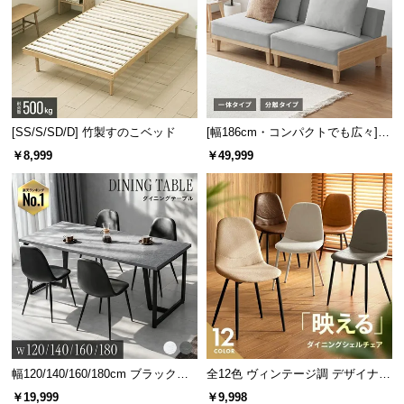
保
証
に
つ
い
て
[SS/S/SD/D] 竹製すのこベッド
[幅186cm・コンパクトでも広々] 3
人掛けソファベッド リクライニン
会
￥8,999
￥49,999
グ 天然木フレーム 北欧
員
規
約
に
つ
い
て
お
幅120/140/160/180cm ブラックフ
全12色 ヴィンテージ調 デザイナー
客
レーム ダイニング 大理石調 4人掛
ズシェルチェア
￥19,999
￥9,998
様