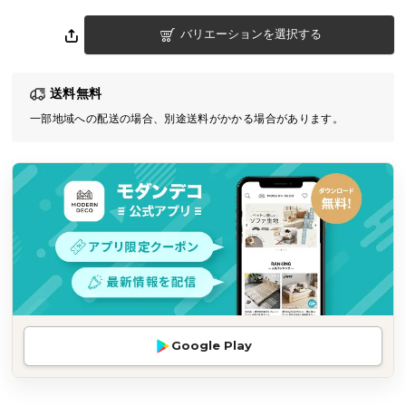
気
バリエーションを選択する
ア
イ
テ
送料無料
ム
一部地域への配送の場合、別途送料がかかる場合があります。
ラ
ン
キ
ン
グ
商
品
カ
テ
Google Play
ゴ
リ
か