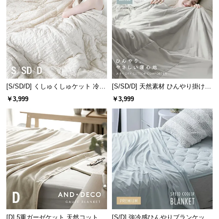
つ
い
て
開
梱
設
[S/SD/D] くしゅくしゅケット 冷感
[S/SD/D] 天然素材 ひんやり掛け布
置
リバーシブル 洗える
団 綿100% リバーシブル 洗える
￥3,999
￥3,999
サ
ー
ビ
ス
に
つ
い
て
搬
入
[D] 5重ガーゼケット 天然コットン
[S/D] 強冷感ひんやりブランケット