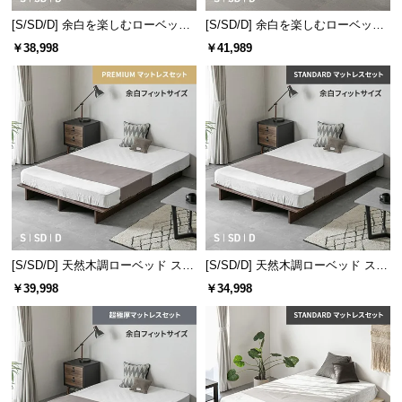
情
報
[S/SD/D] 余白を楽しむローベッド
[S/SD/D] 余白を楽しむローベッド
天然木調 ステージベッド プレミア
天然木調 ステージベッド 超極厚マ
￥38,998
￥41,989
©
ムマットレス付き
ットレス付き
M
O
D
E
R
N
D
E
C
O
[S/SD/D] 天然木調ローベッド ステ
[S/SD/D] 天然木調ローベッド ステ
C
ージベッド プレミアムマットレス
ージベッド マットレス付き（余白
￥39,998
￥34,998
付き（余白フィットサイズ）
フィットサイズ）
o.,
L
t
d.
A