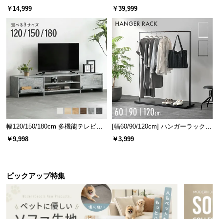
ベッド 8/12/16枚セット
ターテーブル 美しい格子デザイン
￥14,999
￥39,999
幅120/150/180cm 多機能テレビボ
[幅60/90/120cm] ハンガーラック
ード 木目/石目調 オープン収納・
スチール 4段階高さ調節 サイドフ
￥9,998
￥3,999
引き出し収納付き
ック オープンラック シンプル
ピックアップ特集