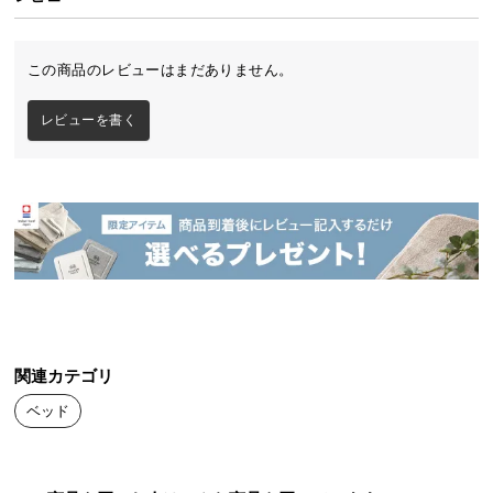
送
料
に
この商品のレビューはまだありません。
つ
い
レビューを書く
て
大
型
商
品
の
配
送
に
関連カテゴリ
つ
ベッド
い
て