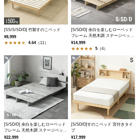
経
路
に
つ
[SS/S/SD/D] 竹製すのこベッド
[S/SD/D] 余白を楽しむローベッド
い
フレーム 天然木調 ステージベッド
¥8,999
て
ロボット掃除機対応
4.64
（11）
¥14,999
5
（4）
返
品・
キ
ャ
ン
セ
ル
に
つ
い
[S/SD/D] 余白を楽しむローベッド
[S/SD/D]すのこベッド 宮付きタイ
て
フレーム 天然木調 ステージベッド
プ
2口コンセントタイプ
¥22,999
¥17,999