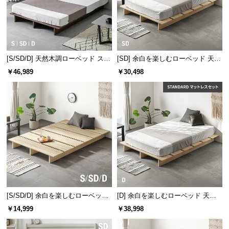
l
l
[S/SD/D] 天然木調ローベッド ステ
[SD] 余白を楽しむローベッド 天然
ージベッド 超極厚マットレス付き
木調 ステージベッド マットレス付
￥46,989
￥30,498
（余白フィットサイズ）
き
[S/SD/D] 余白を楽しむローベッド
[D] 余白を楽しむローベッド 天然
フレーム 天然木調 ステージベッド
木調 ステージベッド マットレス付
￥14,999
￥38,998
ロボット掃除機対応
き