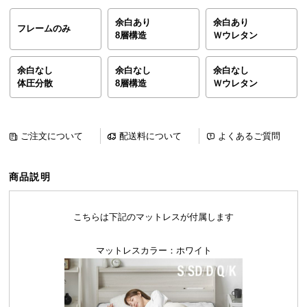
ら
余白あり
余白あり
探
フレームのみ
8層構造
Ｗウレタン
す
余白なし
余白なし
余白なし
体圧分散
8層構造
Ｗウレタン
イ
ン
テ
ご注文について
配送料について
よくあるご質問
リ
ア
テ
商品説明
イ
ス
ト
こちらは下記のマットレスが付属します
か
ら
マットレスカラー：ホワイト
探
す