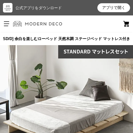
アプリで開く
公式アプリをダウンロード
ログイン
新規会員登録
S/SD/D] 余白を楽しむローベッド 天然木調 ステージベッド マットレス付き
お
気
に
入
り
ア
イ
テ
ム
最