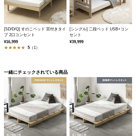
サ
ポ
ー
ト
[SD/D/Q] すのこベッド 宮付きタイ
[シングル] 二段ベッド USB+コン
プ 2口コンセント
セント
¥16,999
¥39,999
5
（1）
お
知
ら
せ
一緒にチェックされている商品
ブ
ロ
グ
企
業