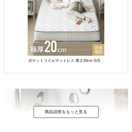
イ
ン
テ
リ
ア
コ
ー
デ
ポケットコイルマットレス 厚さ20cm S/SD/
ィ
D/Q/K
ネ
ー
ト
か
ら
探
す
商品説明をもっと見る