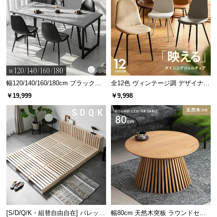
幅120/140/160/180cm ブラックフ
全12色 ヴィンテージ調 デザイナー
レーム ダイニング 大理石調 4人掛
ズシェルチェア
￥19,999
￥9,998
け
[S/D/Q/K・組替自由自在] パレット
幅80cm 天然木突板 ラウンドセン