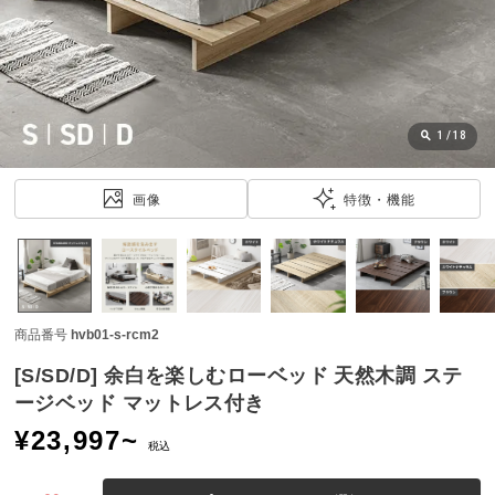
近
チ
ェ
ッ
ク
し
1
/
18
た
ア
画像
特徴・機能
イ
テ
ム
商品番号
hvb01-s-rcm2
特
集
[S/SD/D] 余白を楽しむローベッド 天然木調 ステ
一
ージベッド マットレス付き
覧
¥
23,997
~
税込
人