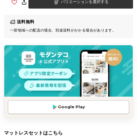
バリエーションを選択する
気
ア
イ
送料無料
テ
一部地域への配送の場合、別途送料がかかる場合があります。
ム
ラ
ン
キ
ン
グ
商
品
カ
Google Play
テ
ゴ
リ
マットレスセットはこちら
か