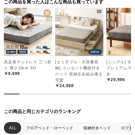
この商品を買った人はこんな商品も買っています
中
型
商
品
の
配
送
に
つ
高反発マットレス 三つ折
[セミダブル・大容量収
[シングル] す
い
り 厚さ10cm SD
納] コンセント機能付き
プレミアムマ
て
￥9,999
ベッド 収納左右組み換え
き
￥29,996
可能
￥24,998
小
型
商
品
この商品と同じカテゴリのランキング
の
配
送
ALL
フロアベッド・ローベッド
収納付きベッド
ロフト
に