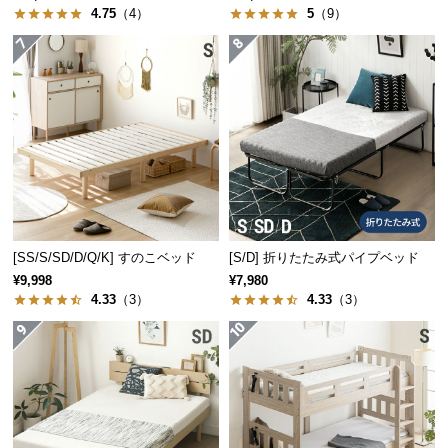
保
4.75
（4）
5
（9）
証
に
つ
い
て
会
員
規
約
[SS/S/SD/D/Q/K] すのこベッド
[S/D] 折りたたみ式パイプベッド
に
¥9,998
¥7,980
つ
4.33
（3）
4.33
（3）
い
て
お
客
様