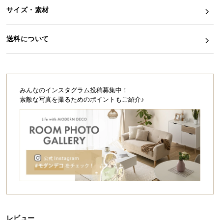
シ
サイズ・素材
ョ
ッ
ピ
送料について
ン
グ
ガ
イ
みんなのインスタグラム投稿募集中！
ド
素敵な写真を撮るためのポイントもご紹介♪
お
支
払
い
に
つ
い
て
配
レビュー