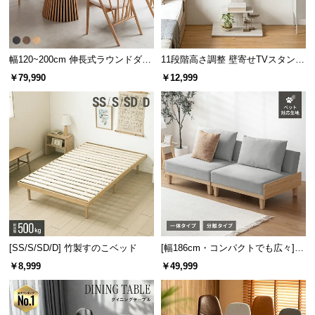
幅120~200cm 伸長式ラウンドダイ
11段階高さ調整 壁寄せTVスタンド
ニングテーブル 6人掛け 天然木突
キャスター付き 上下左右角度調節
￥79,990
￥12,999
板 美しい格子デザイン
機能
[SS/S/SD/D] 竹製すのこベッド
[幅186cm・コンパクトでも広々] 3
人掛けソファベッド リクライニン
￥8,999
￥49,999
グ 天然木フレーム 北欧