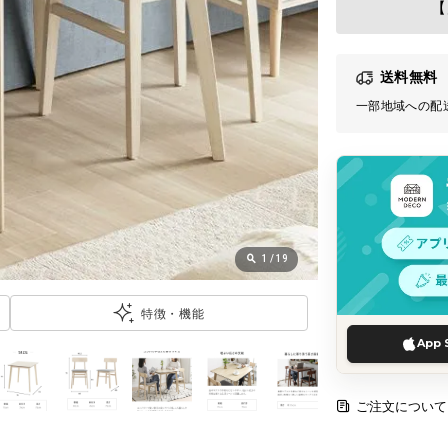
【
送料無料
一部地域への配
1
/
19
特徴・機能
App 
ご注文について