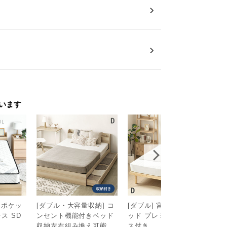
います
 ポケッ
[ダブル・大容量収納] コ
[ダブル] 宮付きすのこベ
撥
ス SD
ンセント機能付きベッド
ッド プレミアムマットレ
0
￥
収納左右組み換え可能
ス付き