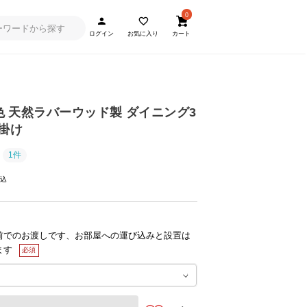
0
ログイン
お気に入り
カート
2色 天然ラバーウッド製 ダイニング3
人掛け
1件
前でのお渡しです、お部屋への運び込みと設置は
ます