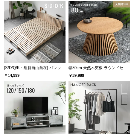
[S/D/Q/K・組替自由自在] パレット
幅80cm 天然木突板 ラウンドセン
ベッド 8/12/16枚セット
ターテーブル 美しい格子デザイン
￥14,999
￥39,999