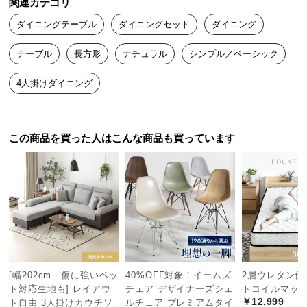
関連カテゴリ
中
型
ダイニングテーブル
ダイニングセット
ダイニング
商
品
テーブル
長方形
ナチュラル
シンプル／ベーシック
の
4人掛けダイニング
配
送
に
つ
この商品を買った人はこんな商品も買っています
い
て
小
型
商
品
の
配
[幅202cm・傷に強いペッ
40%OFF対象！イームズ
2層ウレタン仕
ト対応生地も] レイアウ
チェア デザイナーズシェ
トコイルマット
送
￥12,999
ト自由 3人掛けカウチソ
ルチェア プレミアムタイ
に