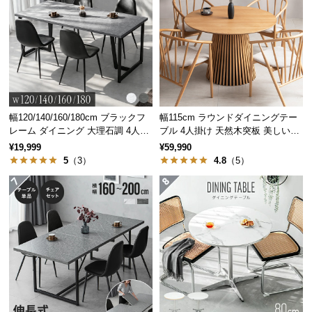
保
証
に
つ
い
て
会
幅120/140/160/180cm ブラックフ
幅115cm ラウンドダイニングテー
レーム ダイニング 大理石調 4人掛
ブル 4人掛け 天然木突板 美しい格
員
け
子デザイン
¥19,999
¥59,990
規
5
（3）
4.8
（5）
約
に
つ
い
て
お
客
様