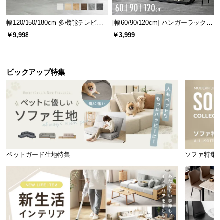
幅120/150/180cm 多機能テレビボ
[幅60/90/120cm] ハンガーラック
ード 木目/石目調 オープン収納・
スチール 4段階高さ調節 サイドフ
￥9,998
￥3,999
引き出し収納付き
ック オープンラック シンプル
ピックアップ特集
ペットガード生地特集
ソファ特集