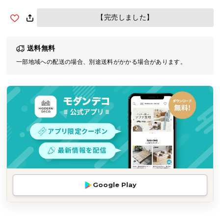
気
【完売しました】
ア
イ
テ
送料無料
ム
一部地域への配送の場合、別途送料がかかる場合があります。
ラ
ン
キ
ン
グ
商
品
カ
テ
Google Play
ゴ
リ
か