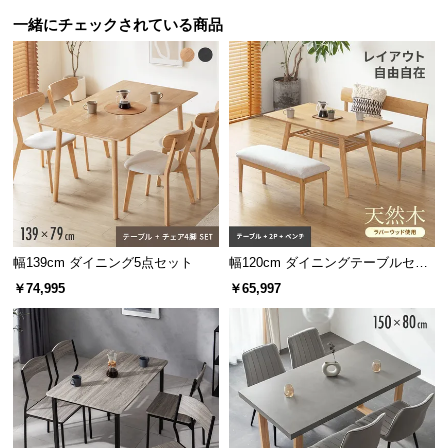
情
報
一緒にチェックされている商品
©
M
O
D
E
R
N
D
E
幅139cm ダイニング5点セット
幅120cm ダイニングテーブルセッ
C
ト ソファダイニング 3点セット C
￥74,995
￥65,997
O
セット
C
o.,
L
t
d.
A