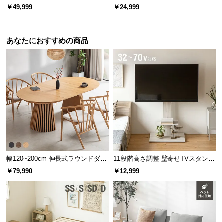
イニングセット リアル木目調 4人
ーブル
￥49,999
￥24,999
掛け ベンチセット チェア2脚
あなたにおすすめの商品
幅120~200cm 伸長式ラウンドダイ
11段階高さ調整 壁寄せTVスタンド
ニングテーブル 6人掛け 天然木突
キャスター付き 上下左右角度調節
￥79,990
￥12,999
板 美しい格子デザイン
機能