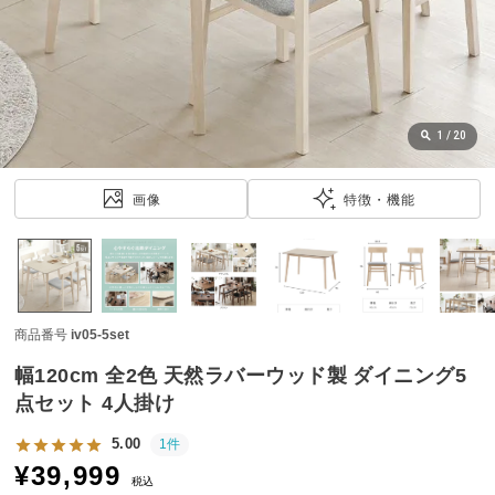
近
チ
ェ
ッ
ク
し
1
/
20
た
ア
画像
特徴・機能
イ
テ
ム
商品番号
iv05-5set
特
集
幅120cm 全2色 天然ラバーウッド製 ダイニング5
一
点セット 4人掛け
覧
5.00
1件
¥
39,999
税込
人