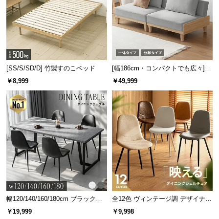
[SS/S/SD/D] 竹製すのこベッド
[幅186cm・コンパクトでも広々] 3
人掛けソファベッド リクライニン
￥8,999
￥49,999
グ 天然木フレーム 北欧
幅120/140/160/180cm ブラックフ
全12色 ヴィンテージ調 デザイナー
レーム ダイニング 大理石調 4人掛
ズシェルチェア
￥19,999
￥9,998
け