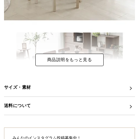
イ
ン
テ
リ
ア
コ
ー
商品説明をもっと見る
デ
ィ
ネ
ー
サイズ・素材
ト
か
ら
送料について
探
す
みんなのインスタグラム投稿募集中！