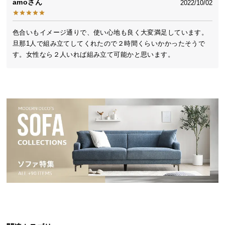
amo
2022/10/02
送
料
に
色合いもイメージ通りで、使い心地も良く大変満足しています。
つ
旦那1人で組み立てしてくれたので２時間くらいかかったそうで
い
す。女性なら２人いれば組み立て可能かと思います。
て
大
型
商
品
の
配
送
に
つ
い
て