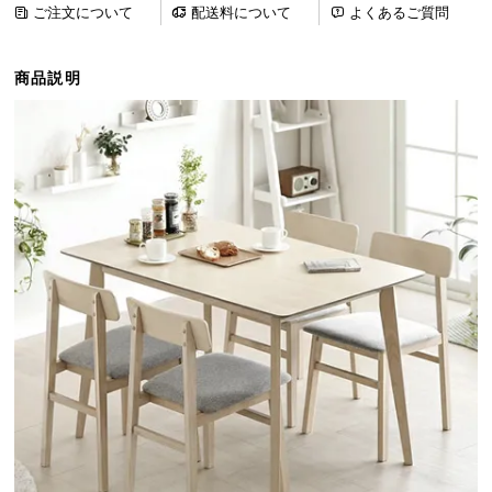
ご注文について
配送料について
よくあるご質問
ら
探
す
商品説明
イ
ン
テ
リ
ア
テ
イ
ス
ト
か
ら
探
す