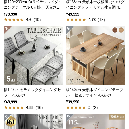
幅120~200cm 伸長式ラウンドダイ
幅138cm 天然木一枚板風 はつりダ
経
ニングテーブル 6人掛け 天然木突
イニングセット リアル木目調 4人
路
板 美しい格子デザイン
掛け チェア4脚セット
¥79,990
¥49,999
に
4.6
（10）
4.78
（18）
つ
い
て
返
品・
キ
ャ
ン
セ
幅120cm セラミックダイニングセ
幅150cm 天然木ダイニングテーブ
ル
ット 4人掛け
ル 一枚板デザイン 4人掛け
に
¥49,999
¥39,990
つ
4.88
（16）
5
（2）
い
て