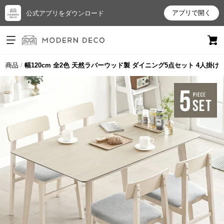
アプリで開く
公式アプリをダウンロード
ログイン
新規会員登録
の商品
幅120cm 全2色 天然ラバーウッド製 ダイニング5点セット 4人掛け
お
気
に
入
り
ア
イ
テ
ム
最