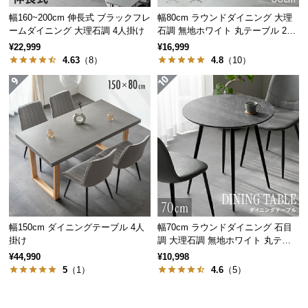
サ
幅160~200cm 伸長式 ブラックフレ
幅80cm ラウンドダイニング 大理
ポ
ームダイニング 大理石調 4人掛け
石調 無地ホワイト 丸テーブル 2人
掛け
ー
¥22,999
¥16,999
4.63
（8）
4.8
（10）
ト
お
知
ら
せ
ブ
ロ
幅150cm ダイニングテーブル 4人
幅70cm ラウンドダイニング 石目
グ
掛け
調 大理石調 無地ホワイト 丸テー
ブル 2人掛け
¥44,990
¥10,998
5
（1）
4.6
（5）
企
業