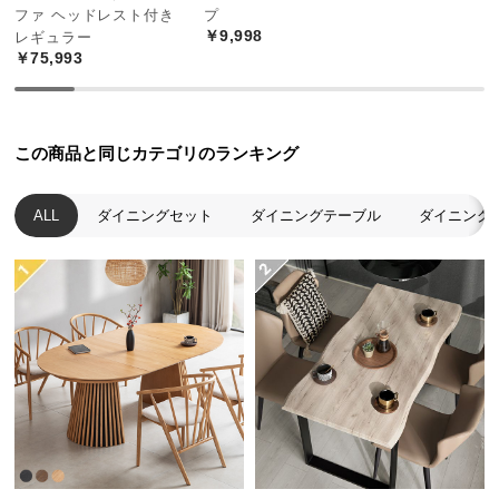
ファ ヘッドレスト付き
プ
つ
￥9,998
レギュラー
い
￥75,993
て
開
この商品と同じカテゴリのランキング
梱
設
置
ALL
ダイニングセット
ダイニングテーブル
ダイニング
サ
ー
ビ
ス
に
つ
い
て
搬
入