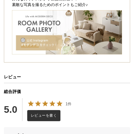
シ
素敵な写真を撮るためのポイントもご紹介♪
ョ
ッ
ピ
ン
グ
ガ
イ
ド
お
支
レビュー
払
い
総合評価
に
1件
つ
5.0
い
レビューを書く
て
配