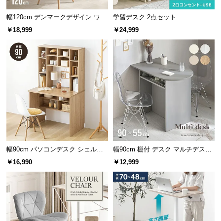
情
報
幅120cm デンマークデザイン ワー
学習デスク 2点セット
クデスク
￥18,999
￥24,999
©
M
O
D
E
R
N
D
E
C
分離型
O
幅90cm パソコンデスク シェルフ
幅90cm 棚付 デスク マルチデスク
C
横幅
奥行き
高さ
付き
ドレッサー
￥16,990
￥12,999
o.,
L
約112㎝
約50㎝
約120㎝
t
d.
A