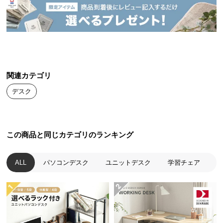
送
料
に
つ
い
て
関連カテゴリ
大
デスク
型
商
品
この商品と同じカテゴリのランキング
の
配
送
ALL
パソコンデスク
ユニットデスク
学習チェア
に
つ
い
て