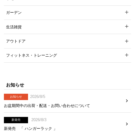
ガーデン
生活雑貨
アウトドア
フィットネス・トレーニング
横揺れを防ぐクロスバー
お知らせ
デザインのアクセントともなる背面の補強用クロス
2026/8/5
お知らせ
バーが、デスクのグラつきを抑え安定性を高めま
す。
お盆期間中の出荷・配送・お問い合わせについて
2026/8/3
新発売
新発売 「 ハンガーラック 」