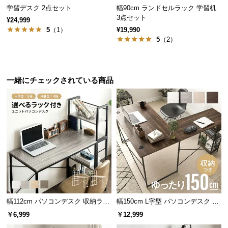
保
学習デスク 2点セット
幅90cm ランドセルラック 学習机
証
3点セット
¥24,999
に
5
（1）
¥19,990
つ
5
（2）
い
て
収納性抜群。作業がはかどるラック付きデスク
一緒にチェックされている商品
会
本やファイルなど、作業に必要なものがすぐ手にと
員
れて使いやすいラック付きデスク。広々とした天板
規
と収納に長けたラックは、デスクワークをより快適
なものにしてくれます。
約
に
つ
い
ラックを切り離して使える分離型
て
分離型はオープン棚をデスクから取り外して使用可
幅112cm パソコンデスク 収納ラッ
幅150cm L字型 パソコンデスク ワ
お
能。お部屋のレイアウトや気分に合わせて自由に変
ク付き 一体型・分離型 コンパクト
ークデスク サイド組替可能 コーナ
￥6,999
￥12,999
客
更できます。
ワークデスク
ー 木目調
様