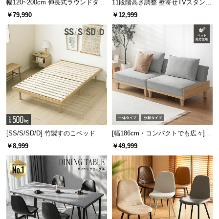
幅120~200cm 伸長式ラウンドダイ
11段階高さ調整 壁寄せTVスタンド
横幅
奥行き
ニングテーブル 6人掛け 天然木突
キャスター付き 上下左右角度調節
￥79,990
￥12,999
板 美しい格子デザイン
機能
分離型
約21㎝
約46㎝
4段タイプの分離型
ゆとりのある4段の棚は高さのあるものもしっかり収
納でき、切り離してラック単体で使用する時にも便
利です。
[SS/S/SD/D] 竹製すのこベッド
[幅186cm・コンパクトでも広々] 3
人掛けソファベッド リクライニン
￥8,999
￥49,999
グ 天然木フレーム 北欧