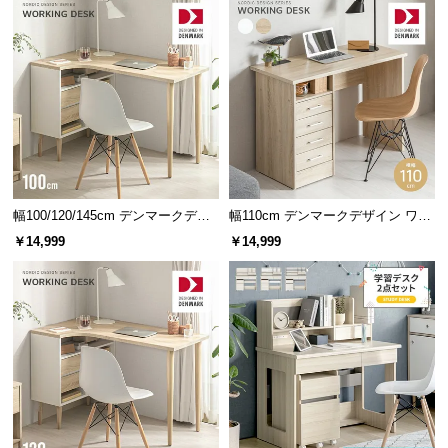
サ
ポ
ー
ト
お
知
ら
幅100/120/145cm デンマークデザ
幅110cm デンマークデザイン ワー
せ
イン ワークデスク
クデスク
￥14,999
￥14,999
ブ
ロ
コンパクトなのにゆったり設計
グ
場所をとりすぎないコンパクトなサイズ感ながら、
広々とした作業スペースと豊富な収納を備えていま
企
す。
業