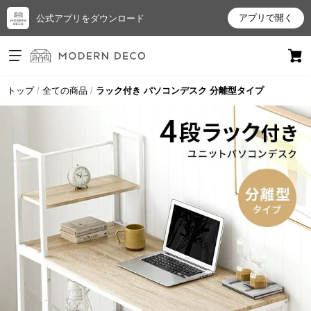
アプリで開く
公式アプリをダウンロード
ログイン
新規会員登録
トップ
全ての商品
ラック付き パソコンデスク 分離型タイプ
お
気
に
入
り
ア
イ
テ
ム
最