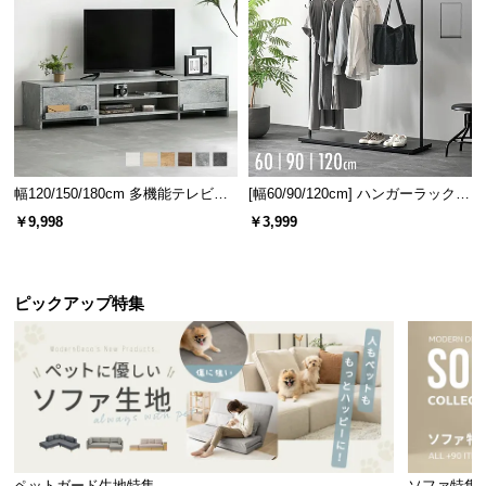
広々使いやすい天板サイズ
横幅約92cmと使いやすいサイズの天板。パソコンや
幅120/150/180cm 多機能テレビボ
[幅60/90/120cm] ハンガーラック
資料をストレスなく広げられ、作業もサクサク進め
ード 木目/石目調 オープン収納・
スチール 4段階高さ調節 サイドフ
￥9,998
￥3,999
られます。
引き出し収納付き
ック オープンラック シンプル
ピックアップ特集
ペットガード生地特集
ソファ特集