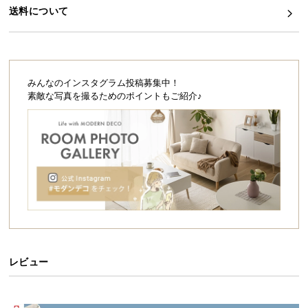
シ
送料について
ョ
ッ
ピ
ン
グ
みんなのインスタグラム投稿募集中！
ガ
素敵な写真を撮るためのポイントもご紹介♪
イ
ド
お
支
払
い
に
つ
い
レビュー
て
配