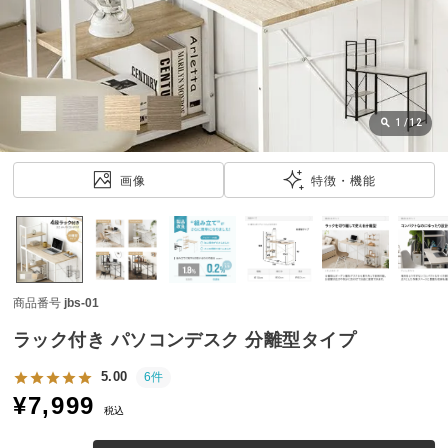
近
チ
ェ
ッ
ク
し
1
/
12
た
ア
画像
特徴・機能
イ
テ
ム
商品番号
jbs-01
特
集
ラック付き パソコンデスク 分離型タイプ
一
覧
5.00
6件
¥
7,999
税込
人