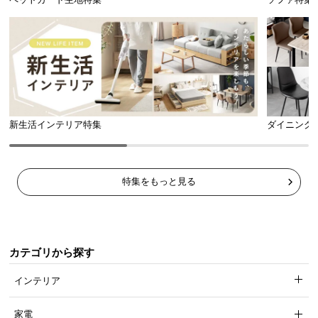
天板サイズ
横幅
奥行き
分離型
約92㎝
約46㎝
新生活インテリア特集
ダイニング
特集をもっと見る
強度に優れたスチール製フレーム
曲がりや歪みに強いスチールフレームを採用。耐久
性が高く、安全にご使用いただけます。
カテゴリから探す
インテリア
家電