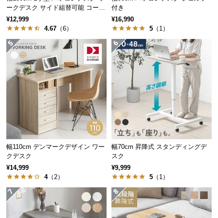
ークデスク サイド組替可能 コーナ
付き
つ
ー 木目調
¥12,999
¥16,990
い
4.67
（6）
5
（1）
て
開
梱
設
置
サ
ー
ビ
ス
に
幅110cm デンマークデザイン ワー
幅70cm 昇降式 スタンディングデ
クデスク
スク
つ
¥14,999
¥9,999
い
4
（2）
5
（1）
て
搬
入