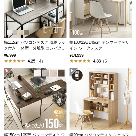
中
型
商
品
の
配
幅112cm パソコンデスク 収納ラッ
幅100/120/145cm デンマークデザ
送
ク付き 一体型・分離型 コンパクト
イン ワークデスク
に
ワークデスク
¥6,999
¥14,999
つ
4.25
（4）
4.83
（6）
い
て
小
型
商
品
の
配
送
幅150cm L字型 パソコンデスク ワ
幅90cm パソコンデスク シェルフ
に