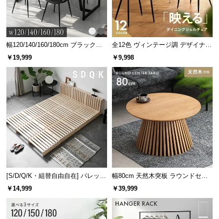
収納棚内寸
幅120/140/160/180cm ブラックフ
全12色 ヴィンテージ調 デザイナー
1段目
2段目
3段目
4段目
レーム ダイニング 大理石調 4人掛
ズシェルチェア
￥19,999
￥9,998
け
高さ
約21.5㎝
約20㎝
約37㎝
約28㎝
左右どちらにも付け替え可能
ラックは左右どちらにも設置が可能。模様替えや間取りにあわせ
て理想のレイアウトを実現します。
[S/D/Q/K・組替自由自在] パレット
幅80cm 天然木突板 ラウンドセン
ベッド 8/12/16枚セット
ターテーブル 美しい格子デザイン
￥14,999
￥39,999
レフトタイプ
ライトタイプ