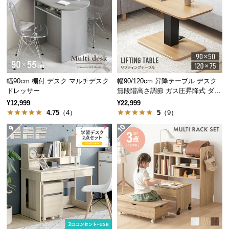
経
路
に
つ
い
て
幅90cm 棚付 デスク マルチデスク
幅90/120cm 昇降テーブル デスク
返
ドレッサー
無段階高さ調節 ガス圧昇降式 ダイ
ニング 高さ55~70cm
品・
¥12,999
¥22,999
4.75
（4）
5
（9）
キ
ャ
ン
セ
ル
に
つ
い
て