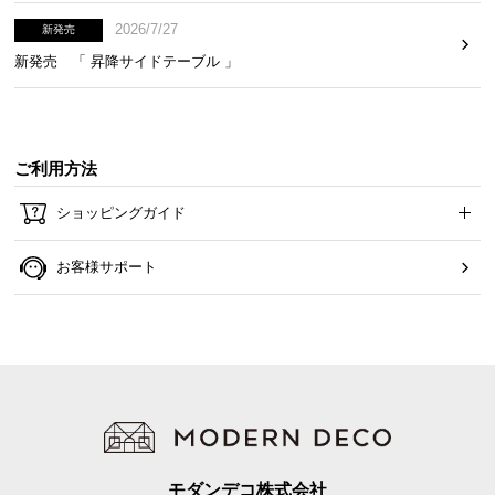
2026/7/27
新発売
新発売 「 昇降サイドテーブル 」
ご利用方法
ショッピングガイド
お客様サポート
ガタつき防止のアジャスター
脚裏にはガタつきを抑えるアジャスター付き。高さ
を微調節し、デスクを水平に保つことができます。
モダンデコ株式会社