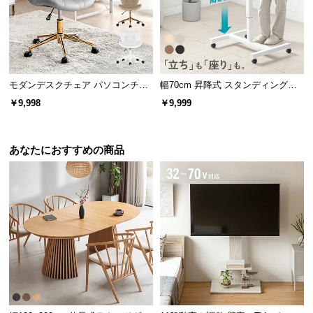
l
オープン棚ですっきり収納
l
物を手に取りやすいオープン収納棚。文房具やA4フ
ァイルなどデスク周りに必要なものを無駄なく収納
モダンデスクチェア パソコンチェ
幅70cm 昇降式 スタンディングデ
できます。
ア
スク
￥9,998
￥9,999
あなたにおすすめの商品
収納棚内寸