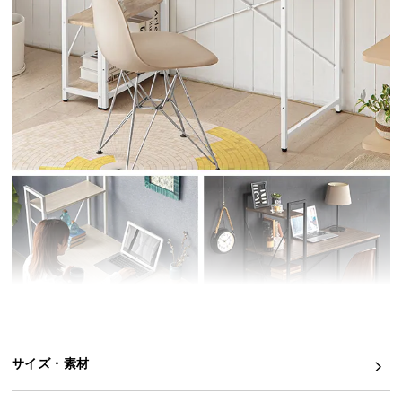
イ
ン
テ
リ
ア
コ
ー
デ
ィ
ネ
ー
ト
か
ら
探
す
サイズ・素材