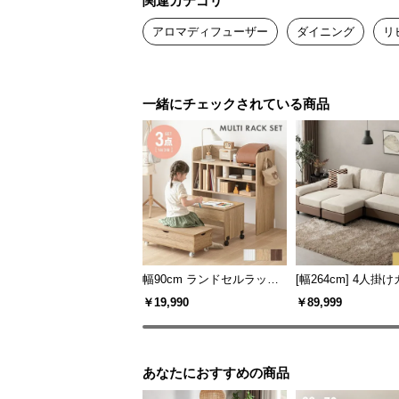
関連カテゴリ
アロマディフューザー
ダイニング
リ
一緒にチェックされている商品
幅90cm ランドセルラック
[幅264cm] 4人掛
学習机 3点セット
ファ L字 最大6人掛
￥19,990
￥89,999
グサイズ ソファセ
イアウト自由
あなたにおすすめの商品