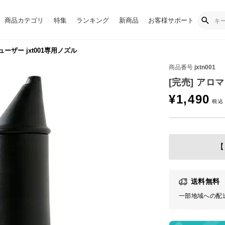
商品カテゴリ
特集
ランキング
新商品
お客様サポート
ーザー jxt001専用ノズル
商品番号
jxtn001
[完売] アロ
¥
1,490
【
送料無料
一部地域への配