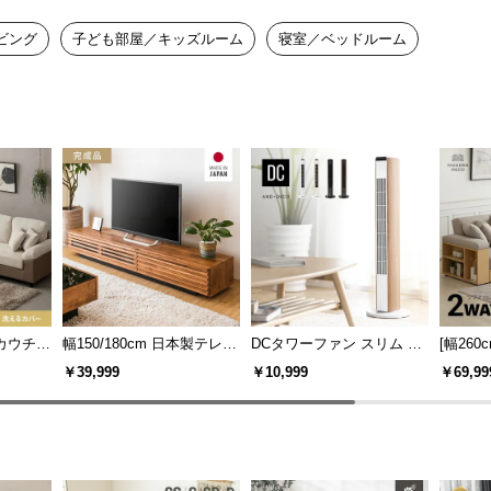
ビング
子ども部屋／キッズルーム
寝室／ベッドルーム
けカウチソ
幅150/180cm 日本製テレビ
DCタワーファン スリム 左
[幅26
け ビッ
ボード TOT-002-1
右自動首振り 8段階風量
対応生地
￥39,999
￥10,999
￥69,99
ット レ
け多機