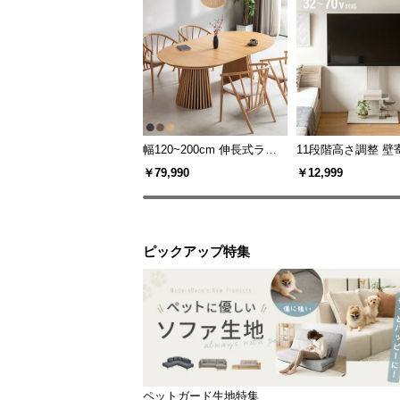
幅120~200cm 伸長式ラウ
11段階高さ調整 壁
ンドダイニングテーブル 6
スタンド キャスタ
￥79,990
￥12,999
人掛け 天然木突板 美しい
上下左右角度調節
格子デザイン
ピックアップ特集
ペットガード生地特集