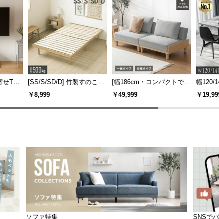
寄せTV
[SS/S/SD/D] 竹製すのこベ
[幅186cm・コンパクトでも
幅120/1
ー付き
ッド
広々] 3人掛けソファベッド
ックフ
￥8,999
￥49,999
￥19,99
機能
リクライニング 天然木フレ
大理石調
ーム 北欧
ソファ特集
SNSで