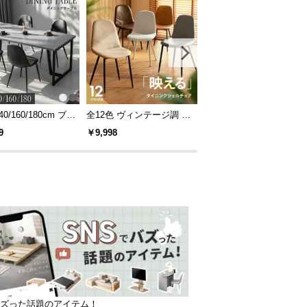
40/160/180cm ブラ
全12色 ヴィンテージ調 デ
[S/D/Q/K・組替自由自在]
レーム ダイニング
ザイナーズシェルチェア
パレットベッド 8/12/16
9
￥9,998
￥14,999
 4人掛け
セット
バズった話題のアイテム！