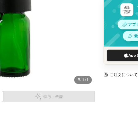
App 
ご注文について
1
/
1
特徴・機能