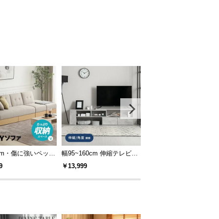
0cm・傷に強いペット
幅95~160cm 伸縮テレビボ
組み合わせ可能・幅90cm
も] 収納付き3人掛
ード アレンジ多彩 引き出
食器棚 ワイド キッチン
9
￥13,999
￥19,999
能ソファ
し収納 角度調節可能 モル
ード 木目調 レイアウト
タル調/木目調
在