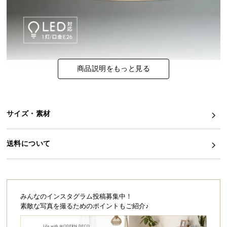
イ
ン
テ
リ
ア
商品説明をもっと見る
コ
ー
デ
ィ
サイズ・素材
ネ
ー
送料について
ト
か
ら
探
す
みんなのインスタグラム投稿募集中！
素敵な写真を撮るためのポイントもご紹介♪