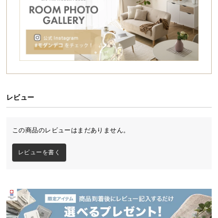
シ
ョ
ッ
ピ
ン
グ
ガ
イ
ド
レビュー
お
支
この商品のレビューはまだありません。
払
い
レビューを書く
に
つ
い
て
配