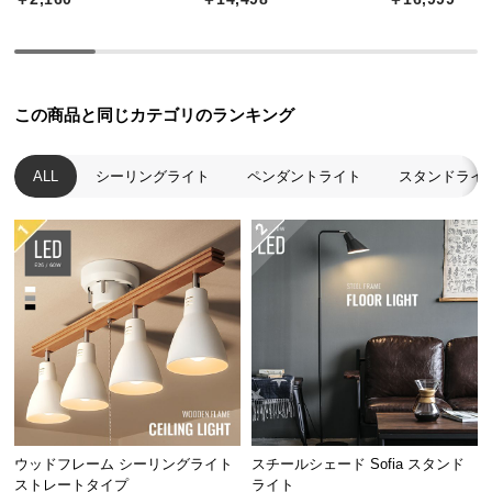
中
型
商
品
の
この商品と同じカテゴリのランキング
配
送
ALL
シーリングライト
ペンダントライト
スタンドライ
に
つ
い
て
小
型
商
品
の
配
ウッドフレーム シーリングライト
スチールシェード Sofia スタンド
送
ストレートタイプ
ライト
に