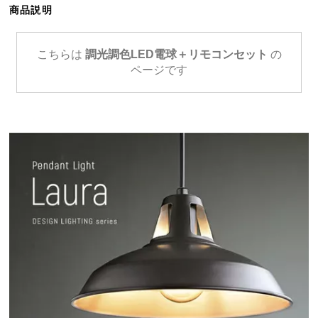
商品説明
ら
探
す
こちらは
調光調色LED電球＋リモコンセット
の
ページです
イ
ン
テ
リ
ア
テ
イ
ス
ト
か
ら
探
す