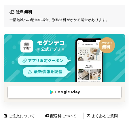
気
送料無料
ア
イ
一部地域への配送の場合、別途送料がかかる場合があります。
テ
ム
ラ
ン
キ
ン
グ
商
Google Play
品
カ
テ
ゴ
ご注文について
配送料について
よくあるご質問
リ
か