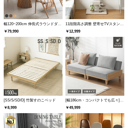
l
l
幅120~200cm 伸長式ラウンドダイ
11段階高さ調整 壁寄せTVスタンド
ニングテーブル 6人掛け 天然木突
キャスター付き 上下左右角度調節
￥79,990
￥12,999
板 美しい格子デザイン
機能
[SS/S/SD/D] 竹製すのこベッド
[幅186cm・コンパクトでも広々] 3
人掛けソファベッド リクライニン
￥8,999
￥49,999
グ 天然木フレーム 北欧