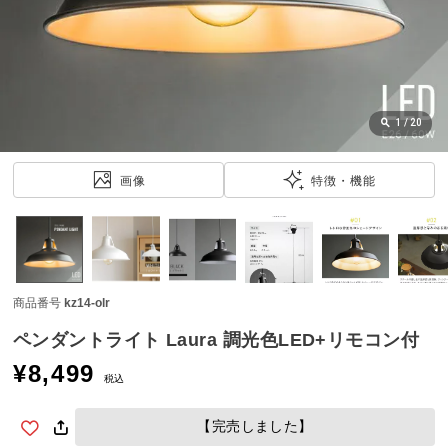
近
チ
ェ
ッ
ク
し
1
/
20
た
ア
画像
特徴・機能
イ
テ
ム
商品番号
kz14-olr
特
集
ペンダントライト Laura 調光色LED+リモコン付
一
¥
8,499
覧
税込
【完売しました】
人