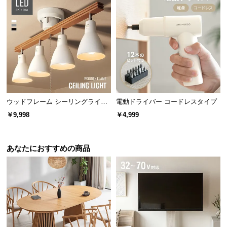
情
報
©
M
O
D
E
R
N
ウッドフレーム シーリングライト
電動ドライバー コードレスタイプ
ストレートタイプ
D
￥9,998
￥4,999
E
C
O
あなたにおすすめの商品
C
o.,
L
t
d.
A