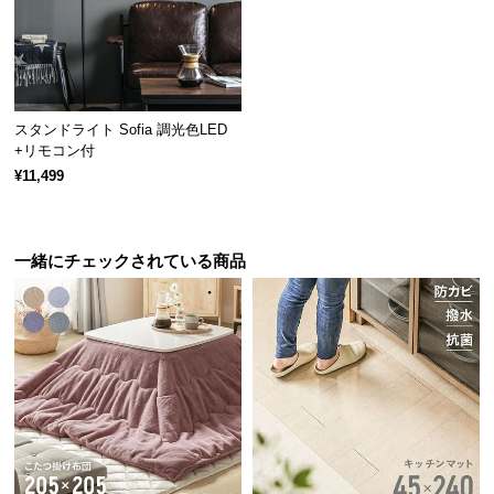
経
路
に
つ
い
スタンドライト Sofia 調光色LED
て
+リモコン付
¥11,499
返
品・
キ
一緒にチェックされている商品
ャ
ン
セ
ル
に
つ
い
て