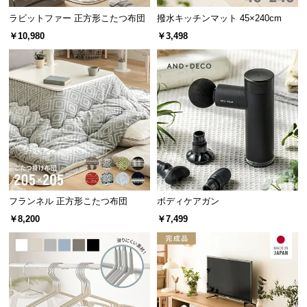
保
ラビットファー 正方形こたつ布団
撥水キッチンマット 45×240cm
証
に
￥10,980
￥3,498
つ
い
て
会
員
規
約
に
つ
フランネル 正方形こたつ布団
ボディケアガン
い
￥8,200
￥7,499
て
お
客
様