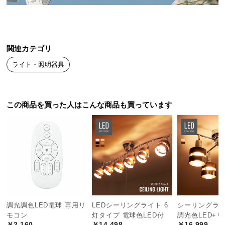
送
料
に
つ
関連カテゴリ
い
ライト・照明器具
て
大
型
この商品を買った人はこんな商品も買っています
商
品
の
配
送
に
つ
い
て
調光調色LED電球 専用リ
LEDシーリングライト 6
シーリングライト 
モコン
灯タイプ 電球色LED付
調光色LED+
￥2,160
￥14,498
￥16,999