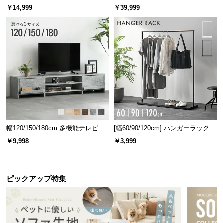
ベッド 8/12/16枚セット
ターテーブル 美しい格子デザイン
￥14,999
￥39,999
幅120/150/180cm 多機能テレビボ
[幅60/90/120cm] ハンガーラック
ード 木目/石目調 オープン収納・
スチール 4段階高さ調節 サイドフ
￥9,998
￥3,999
引き出し収納付き
ック オープンラック シンプル
ピックアップ特集