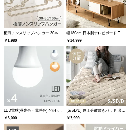
サ
ポ
ー
ト
極薄ノンスリップハンガー 30本セ
幅180cm 日本製テレビボード TOT-
ット
007
￥1,980
￥34,999
お
知
ら
せ
ブ
ロ
グ
LED電球(昼光色・電球色) 4個セッ
[S/SD/D] 体圧分散敷きパッド 吸湿
ト
発熱マイクロファイバー
￥3,000
￥3,999
企
業