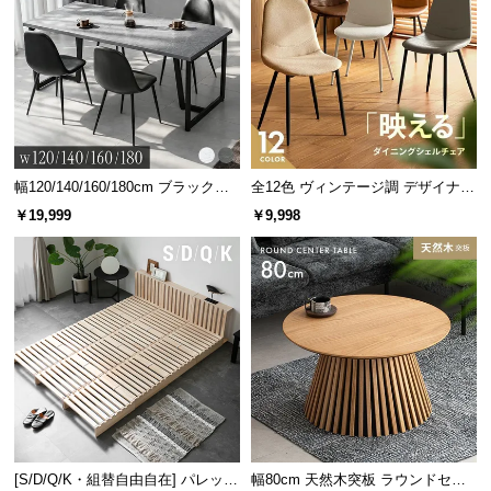
幅120/140/160/180cm ブラックフ
全12色 ヴィンテージ調 デザイナー
レーム ダイニング 大理石調 4人掛
ズシェルチェア
￥19,999
￥9,998
け
[S/D/Q/K・組替自由自在] パレット
幅80cm 天然木突板 ラウンドセン