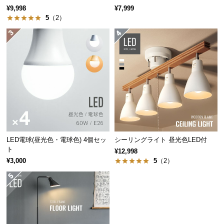
¥9,998
¥7,999
つ
5
（2）
い
て
開
梱
設
置
サ
ー
ビ
ス
LED電球(昼光色・電球色) 4個セッ
シーリングライト 昼光色LED付
ト
に
¥12,998
つ
¥3,000
5
（2）
い
て
搬
入