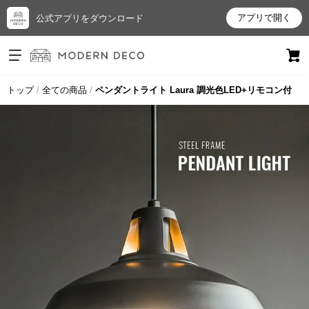
アプリで開く
公式アプリをダウンロード
ログイン
新規会員登録
トップ
全ての商品
ペンダントライト Laura 調光色LED+リモコン付
お
気
に
入
り
ア
イ
テ
ム
最