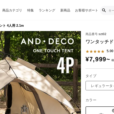
商品カテゴリ
特集
ランキング
新商品
お客様サポート
 4人用 2.1m
商品番号
szt02
ワンタッチドー
5.00
¥
7,999
~
タイプ
レギュラータ
カラー