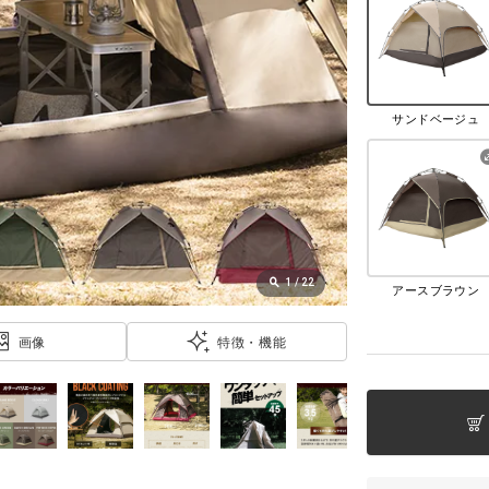
サンドベージュ
1
/
22
アースブラウン
画像
特徴・機能