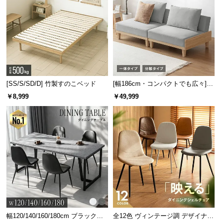
[SS/S/SD/D] 竹製すのこベッド
[幅186cm・コンパクトでも広々] 3
人掛けソファベッド リクライニン
￥8,999
￥49,999
グ 天然木フレーム 北欧
商品サイズ
※単位は「センチメートル」になります
幅120/140/160/180cm ブラックフ
全12色 ヴィンテージ調 デザイナー