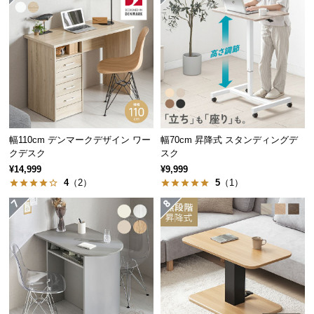
経
サビを防ぐパウダーコーディング
路
フレームにはサビ防止のパウダーコーティング加工
に
を施しました。色褪せや塗装剥がれも軽減します。
つ
い
て
返
品・
幅110cm デンマークデザイン ワー
幅70cm 昇降式 スタンディングデ
クデスク
スク
キ
¥14,999
¥9,999
ャ
4
（2）
5
（1）
ン
セ
ル
に
つ
い
て
横揺れを防ぐフレーム構造