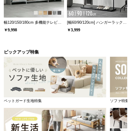
充実のアフターサービス
幅120/150/180cm 多機能テレビボ
[幅60/90/120cm] ハンガーラック
商品のお届けから、ご購入後のアフターサービスま
ード 木目/石目調 オープン収納・
スチール 4段階高さ調節 サイドフ
￥9,998
￥3,999
で、トータルでご満足頂けるように努めています。
引き出し収納付き
ック オープンラック シンプル
ピックアップ特集
ペットガード生地特集
ソファ特集
3ヶ月保証