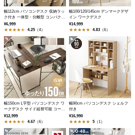
つ
幅112cm パソコンデスク 収納ラッ
幅100/120/145cm デンマークデザ
い
ク付き 一体型・分離型 コンパクト
イン ワークデスク
強度に優れたスチールフレーム
て
ワークデスク
¥6,999
¥14,999
4.25
（4）
4.83
（6）
開
曲がりや歪みに強いスチールフレームを採用。耐久
梱
性が高く、安全にご使用いただけます。
設
置
サ
ー
ビ
ス
に
つ
幅150cm L字型 パソコンデスク ワ
幅90cm パソコンデスク シェルフ
い
ークデスク サイド組替可能 コーナ
付き
て
ー 木目調
¥12,999
¥16,990
4.67
（6）
5
（1）
搬
入