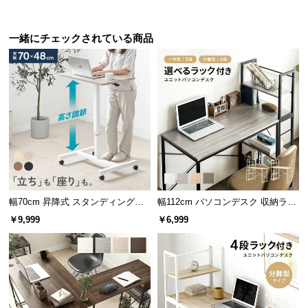
サ
脚裏にはガタつきを抑えるアジャスター付き。高さ
ポ
一緒にチェックされている商品
を微調節し、デスクを水平に保つことができます。
ー
ト
お
知
ら
せ
幅70cm 昇降式 スタンディングデ
幅112cm パソコンデスク 収納ラッ
ブ
スク
ク付き 一体型・分離型 コンパクト
￥9,999
￥6,999
ロ
ワークデスク
グ
安心して使える耐久性
企
業