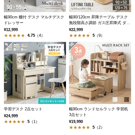
保
証
横にもしっかりと骨組みが通っているため横揺れに
に
強いフレーム構造となり、安定性を高めた設計で
幅90cm 棚付 デスク マルチデスク
幅90/120cm 昇降テーブル デスク
つ
す。
ドレッサー
無段階高さ調節 ガス圧昇降式 ダイ
ニング 高さ55~70cm
い
¥12,999
¥22,999
4.75
（4）
5
（9）
て
会
員
規
約
に
つ
い
て
学習デスク 2点セット
幅90cm ランドセルラック 学習机
3点セット
¥24,999
お
5
（1）
¥19,990
5
（2）
客
ガタつき防止のアジャスター
様