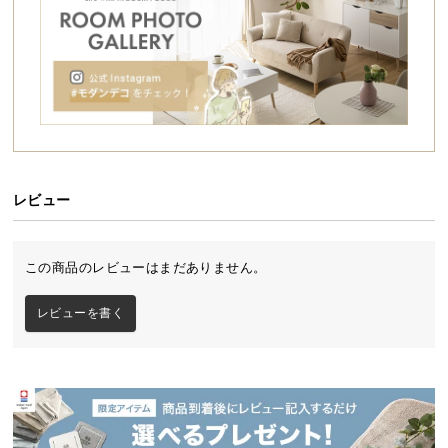
シ
両サイドにあるスイッチを押して、脚部を広げるだ
ョ
けで組み立て完了。誰でも簡単に設置できます。
ッ
ピ
ン
グ
ガ
イ
ド
レビュー
お
支
この商品のレビューはまだありません。
払
い
レビューを書く
に
つ
い
ワイドで使いやすい天板サイズ
て
配