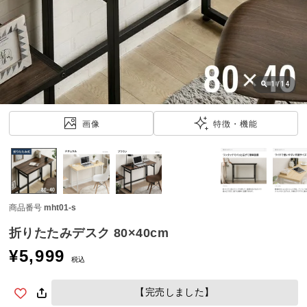
近
チ
ェ
ッ
ク
し
1
/
14
た
ア
画像
特徴・機能
イ
テ
ム
商品番号
mht01-s
特
集
折りたたみデスク 80×40cm
一
¥
5,999
覧
税込
【完売しました】
人