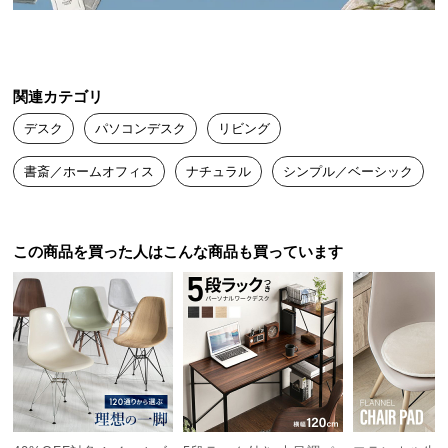
横幅約80㎝と広々とした天板。パソコンや資料をス
送
トレスなく広げられ、作業もサクサクと進められま
料
す。
に
つ
関連カテゴリ
い
デスク
パソコンデスク
リビング
て
書斎／ホームオフィス
ナチュラル
シンプル／ベーシック
大
型
商
品
この商品を買った人はこんな商品も買っています
の
配
送
に
横幅
奥行き
つ
い
約80㎝
約40㎝
て