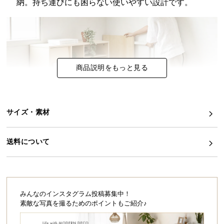
納。持ち運びにも困らない使いやすい設計です。
イ
ン
テ
リ
ア
商品説明をもっと見る
コ
ー
デ
ィ
サイズ・素材
ネ
ー
送料について
ト
横幅
奥行き
高さ
か
ら
約80㎝
約7.5㎝
約73.5㎝
探
す
みんなのインスタグラム投稿募集中！
素敵な写真を撮るためのポイントもご紹介♪
ワンタッチでパッと広げて簡単設置