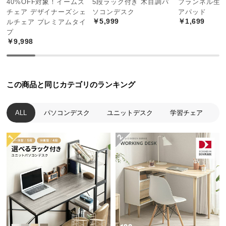
40%OFF対象！イームズ
5段ラック付き 木目調パ
フランネル生地
中
チェア デザイナーズシェ
ソコンデスク
アパッド
型
￥5,999
￥1,699
ルチェア プレミアムタイ
商
キズや汚れに強い天板
プ
品
￥9,998
の
美しいウッド調の天板には、キズや汚れに強い樹脂
配
加工を施しました。筆記時も安心してお使い頂けま
送
す。
この商品と同じカテゴリのランキング
に
つ
い
ALL
パソコンデスク
ユニットデスク
学習チェア
て
小
型
商
品
の
配
送
に