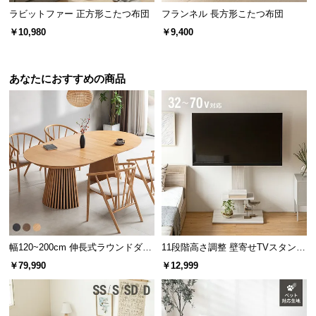
ラビットファー 正方形こたつ布団
フランネル 長方形こたつ布団
￥10,980
￥9,400
ナチュラル
NATURAL
あなたにおすすめの商品
幅120~200cm 伸長式ラウンドダイ
11段階高さ調整 壁寄せTVスタンド
ニングテーブル 6人掛け 天然木突
キャスター付き 上下左右角度調節
￥79,990
￥12,999
板 美しい格子デザイン
機能