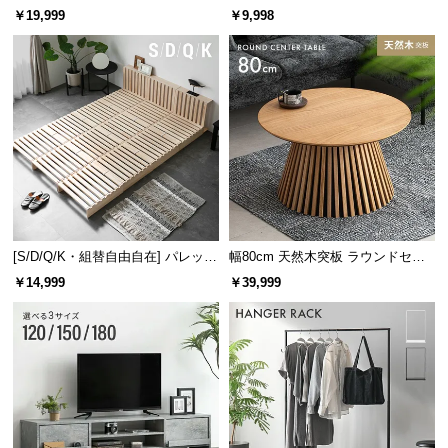
レーム ダイニング 大理石調 4人掛
ズシェルチェア
￥19,999
￥9,998
け
展開時
横幅
奥行き
高さ
約80㎝
約40㎝
約70㎝
[S/D/Q/K・組替自由自在] パレット
幅80cm 天然木突板 ラウンドセン
ベッド 8/12/16枚セット
ターテーブル 美しい格子デザイン
収納時
￥14,999
￥39,999
横幅
奥行き
高さ
約80㎝
約7.5㎝
約73.5㎝