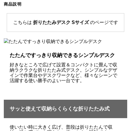
商品説明
ら
探
す
こちらは
折りたたみデスク Sサイズ
のページです
イ
ン
テ
たたんですっきり収納できるシンプルデスク
リ
好きなところで広げて設置＆コンパクトに畳んで収
ア
納ラクラクな折りたたみ式デスク。シンプルなデザ
テ
インで作業台やデスクワークなど、様々なシーンで
イ
活躍する使い勝手のよい一台です。
ス
ト
か
ら
サッと使えて収納らくらくな折りたたみ式
探
す
使いたい時に大きく広げ、普段は折りたたんで収