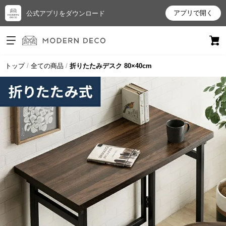
アプリで開く
公式アプリをダウンロード
ログイン
新規会員登録
トップ
全ての商品
折りたたみデスク 80×40cm
お
気
に
入
り
ア
イ
テ
ム
最