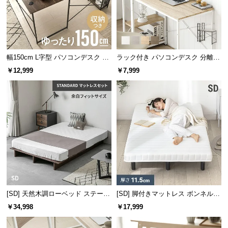
情
報
耐荷重は約20㎏。デスクトップPCや、複数の機器も
安心して設置することができる耐久性です。
©
M
O
幅150cm L字型 パソコンデスク ワ
ラック付き パソコンデスク 分離型
D
ークデスク サイド組替可能 コーナ
タイプ
￥12,999
￥7,999
ー 木目調
E
R
N
D
E
C
O
C
o.,
耐荷重
約20㎏
L
[SD] 天然木調ローベッド ステージ
[SD] 脚付きマットレス ボンネルコ
t
ベッド マットレス付き（余白フィ
イル
d.
￥34,998
￥17,999
ットサイズ）
A