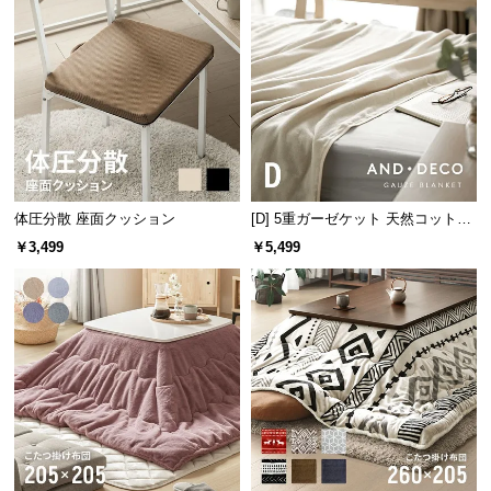
l
組立いらずの完成品
l
面倒な部品取り付けや組立作業は必要なし。商品が
到着したら、すぐにご使用いただけます。
体圧分散 座面クッション
[D] 5重ガーゼケット 天然コットン
100% 速乾 抗菌 洗える
￥3,499
￥5,499
カラーバリエーション