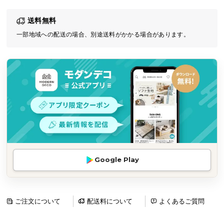
気
送料無料
ア
イ
一部地域への配送の場合、別途送料がかかる場合があります。
テ
ム
ラ
ン
キ
ン
グ
商
Google Play
品
カ
テ
ゴ
ご注文について
配送料について
よくあるご質問
リ
か