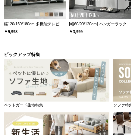
幅120/150/180cm 多機能テレビボ
[幅60/90/120cm] ハンガーラック
ード 木目/石目調 オープン収納・
スチール 4段階高さ調節 サイドフ
￥9,998
￥3,999
引き出し収納付き
ック オープンラック シンプル
ピックアップ特集
ペットガード生地特集
ソファ特集