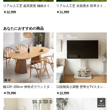
リアル人工芝 超高密度 極細タイプ
リアル人工芝 全面透水 防草タイプ
芝丈20mm 1×10m
芝丈35mm 1×10m 極細タイプ
￥12,999
￥11,999
あなたにおすすめの商品
幅120~200cm 伸長式ラウンドダイ
11段階高さ調整 壁寄せTVスタンド
ニングテーブル 6人掛け 天然木突
キャスター付き 上下左右角度調節
￥79,990
￥12,999
板 美しい格子デザイン
機能