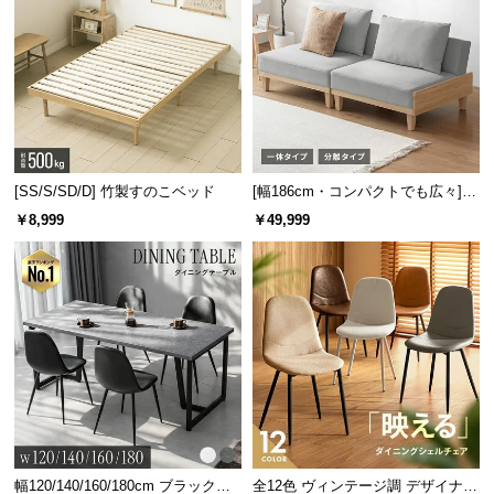
[SS/S/SD/D] 竹製すのこベッド
[幅186cm・コンパクトでも広々] 3
人掛けソファベッド リクライニン
￥8,999
￥49,999
グ 天然木フレーム 北欧
幅120/140/160/180cm ブラックフ
全12色 ヴィンテージ調 デザイナー