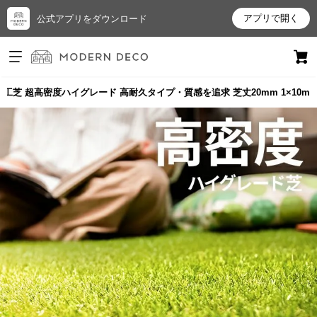
アプリで開く
公式アプリをダウンロード
ログイン
新規会員登録
工芝 超高密度ハイグレード 高耐久タイプ・質感を追求 芝丈20mm 1×10m
お
気
に
入
り
ア
イ
テ
ム
最