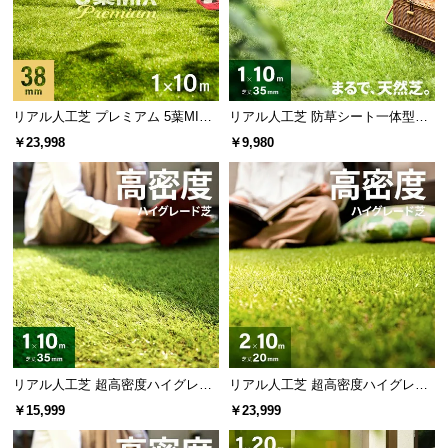
l
l
リアル人工芝 プレミアム 5葉MI
リアル人工芝 防草シート一体型タ
X・質感をさらに追求 芝丈38mm 1
イプ 芝丈35mm 1×10m（自然な見
￥23,998
￥9,980
×10m 防草シート付
た目追求・U字ピン付）
リアル人工芝 超高密度ハイグレー
リアル人工芝 超高密度ハイグレー
ド 高耐久タイプ・質感追求 芝丈35
ド 高耐久タイプ・質感を追求 芝丈
￥15,999
￥23,999
mm 1×10m 防草シート付
20mm 2×10m