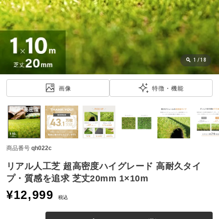
近
チ
ェ
ッ
ク
し
1
/
18
た
ア
画像
特徴・機能
イ
テ
ム
商品番号
qh022c
特
集
リアル人工芝 超高密度ハイグレード 高耐久タイ
一
プ・質感を追求 芝丈20mm 1×10m
覧
¥
12,999
税込
人