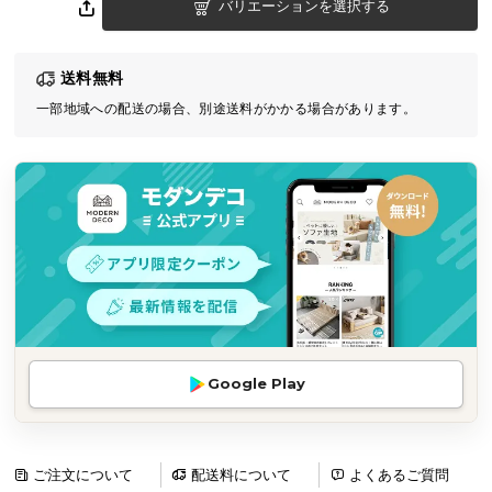
バリエーションを選択する
気
ア
イ
送料無料
テ
一部地域への配送の場合、別途送料がかかる場合があります。
ム
ラ
ン
キ
ン
グ
商
品
カ
Google Play
テ
ゴ
リ
ご注文について
配送料について
よくあるご質問
か