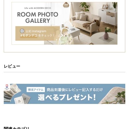
シ
ョ
ッ
ピ
ン
グ
ガ
イ
ド
レビュー
お
支
払
い
に
つ
い
て
配