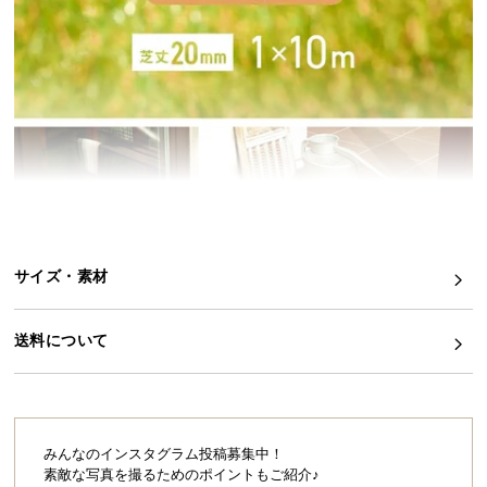
イ
ン
テ
リ
ア
コ
ー
デ
ィ
ネ
サイズ・素材
ー
ト
か
送料について
ら
探
す
みんなのインスタグラム投稿募集中！
素敵な写真を撮るためのポイントもご紹介♪