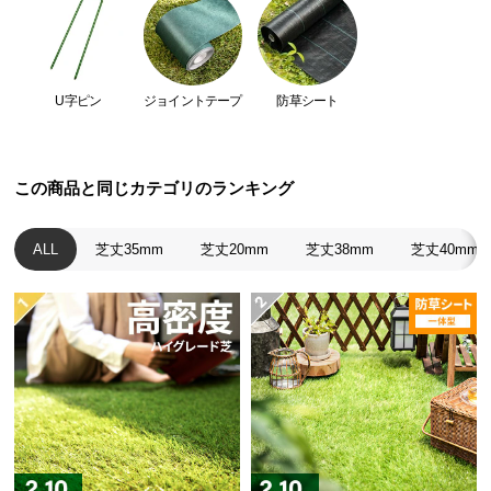
つ
い
て
U字ピン
ジョイントテープ
防草シート
開
梱
設
この商品と同じカテゴリのランキング
置
サ
ALL
芝丈35mm
芝丈20mm
芝丈38mm
芝丈40mm
ー
ビ
ス
に
つ
い
て
搬
入