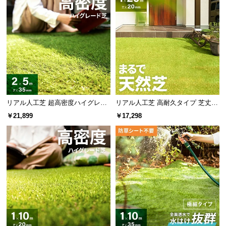
リアル人工芝 超高密度ハイグレー
リアル人工芝 高耐久タイプ 芝丈20
ド 高耐久タイプ・質感追求 芝丈35
mm 1×20m 防草シート付（自然な
￥21,899
￥17,298
mm 2×5m 防草シート付
見た目追求・U字ピン）