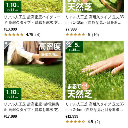
サ
ポ
リアル人工芝 超高密度ハイグレー
リアル人工芝 高耐久タイプ 芝丈35
ー
ド 高耐久タイプ・質感を追求 芝丈
mm 1×10m（自然な見た目を追
ト
35mm 1×10m
求・U字ピン付属）
¥13,999
¥7,999
4.75
（4）
5
（10）
お
知
ら
せ
ブ
ロ
グ
リアル人工芝 超高密度+静電気防
リアル人工芝 高耐久タイプ 芝丈35
止 高耐久タイプ・質感を追求 芝丈
mm 2×5m（自然な見た目を追求・
35mm 1×10m
U字ピン付属）
¥17,999
¥11,999
4.5
（2）
企
業