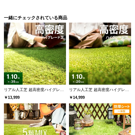
情
報
一緒にチェックされている商品
©
M
O
D
E
R
N
D
E
C
O
リアル人工芝 超高密度ハイグレー
リアル人工芝 超高密度ハイグレー
C
ド 高耐久タイプ・質感を追求 芝丈
ド 高耐久タイプ・質感追求 芝丈20
￥13,999
￥14,999
35mm 1×10m
mm 1×10m 防草シート付
o.,
L
t
d.
A