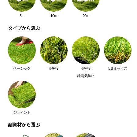
中
型
5m
10m
20m
商
品
タイプから選ぶ
の
配
送
に
つ
い
ベーシック
高密度
高密度
5葉ミックス
+
て
静電気防止
小
型
商
品
ジョイント
の
配
副資材から選ぶ
送
に