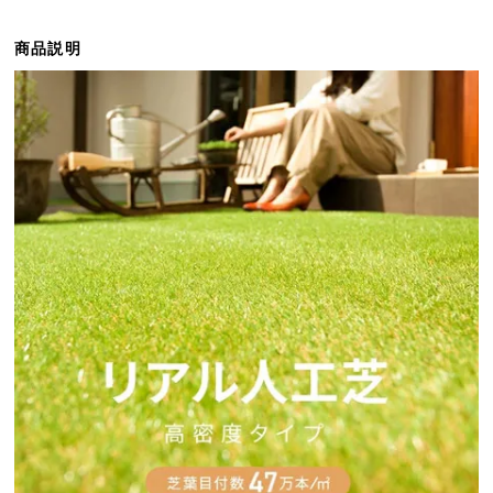
ら
探
商品説明
す
イ
ン
テ
リ
ア
テ
イ
ス
ト
か
ら
探
す