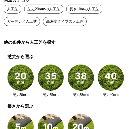
関連カテゴリ
送
人工芝
芝丈20mmの人工芝
長さ10mの人工芝
料
に
ガーデン／人工芝
高密度タイプの人工芝
つ
い
て
他の条件から人工芝を探す
大
芝丈から選ぶ
型
商
品
の
配
送
芝丈20mm
芝丈35mm
芝丈38mm
芝丈40mm
に
つ
長さから選ぶ
い
て