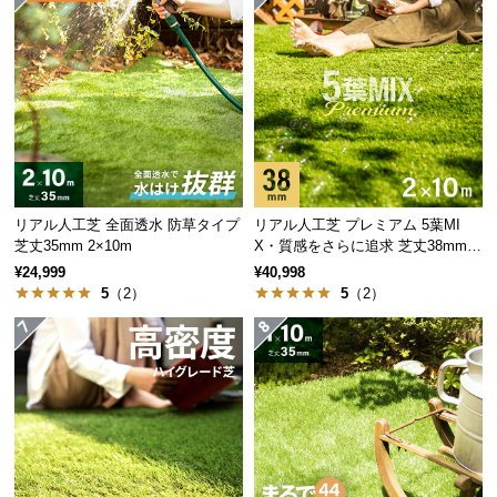
保
証
に
つ
い
て
会
員
リアル人工芝 全面透水 防草タイプ
リアル人工芝 プレミアム 5葉MI
規
芝丈35mm 2×10m
X・質感をさらに追求 芝丈38mm 2
約
×10m
¥24,999
¥40,998
に
5
（2）
5
（2）
つ
い
て
お
客
様