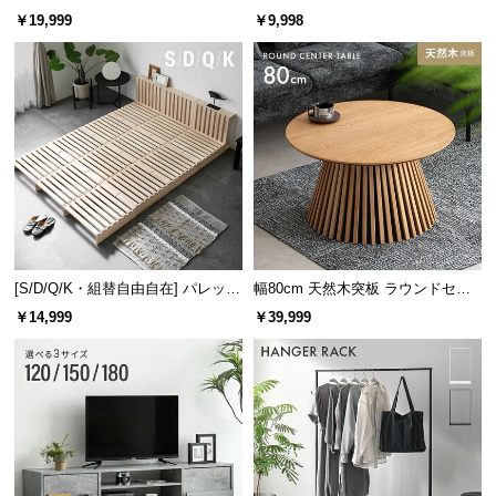
レーム ダイニング 大理石調 4人掛
ズシェルチェア
￥19,999
￥9,998
け
[S/D/Q/K・組替自由自在] パレット
幅80cm 天然木突板 ラウンドセン
ベッド 8/12/16枚セット
ターテーブル 美しい格子デザイン
￥14,999
￥39,999