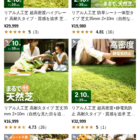
経
路
リアル人工芝 超高密度ハイグレー
リアル人工芝 防草シート一体型タ
に
ド 高耐久タイプ・質感を追求 芝丈
イプ 芝丈35mm 2×10m（自然な見
35mm 2×10m
た目追求・U字ピン付）
つ
¥29,999
¥19,980
5
（3）
4.81
（16）
い
て
返
品・
キ
ャ
ン
セ
ル
に
リアル人工芝 高耐久タイプ 芝丈35
リアル人工芝 超高密度+静電気防
つ
mm 2×10m（自然な見た目を追
止 高耐久タイプ・質感を追求 芝丈
い
求・U字ピン付属）
35mm 2×10m
¥16,999
¥32,999
て
4.73
（26）
5
（1）