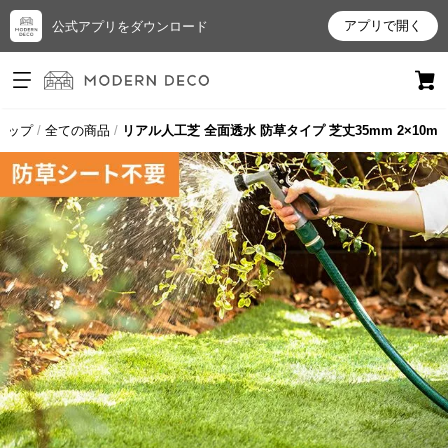
アプリで開く
公式アプリをダウンロード
ログイン
新規会員登録
トップ
全ての商品
リアル人工芝 全面透水 防草タイプ 芝丈35mm 2×10m
お
気
に
入
り
ア
イ
テ
ム
最