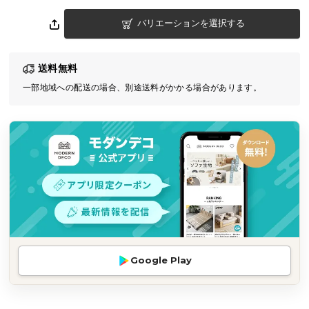
気
バリエーションを選択する
ア
イ
テ
送料無料
ム
一部地域への配送の場合、別途送料がかかる場合があります。
ラ
ン
キ
ン
グ
商
品
カ
テ
Google Play
ゴ
リ
か