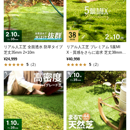
サ
ポ
ー
ト
リアル人工芝 全面透水 防草タイプ
リアル人工芝 プレミアム 5葉MI
お
芝丈35mm 2×10m
X・質感をさらに追求 芝丈38mm 2
知
×10m
¥24,999
¥40,998
ら
5
（2）
5
（2）
せ
ブ
ロ
グ
企
業