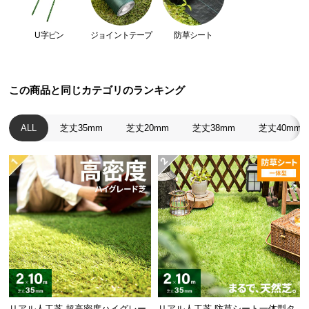
経
路
U字ピン
ジョイントテープ
防草シート
に
つ
い
て
この商品と同じカテゴリのランキング
返
ALL
芝丈35mm
芝丈20mm
芝丈38mm
芝丈40mm
品・
キ
ャ
ン
セ
ル
に
つ
い
て
リアル人工芝 超高密度ハイグレー
リアル人工芝 防草シート一体型タ