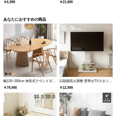
芝丈35mm 1×5m
イプ 芝丈35mm 1×20m（自然な見
￥6,999
￥21,800
た目追求・U字ピン付）
あなたにおすすめの商品
幅120~200cm 伸長式ラウンドダイ
11段階高さ調整 壁寄せTVスタンド
ニングテーブル 6人掛け 天然木突
キャスター付き 上下左右角度調節
￥79,990
￥12,999
板 美しい格子デザイン
機能