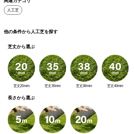
関連カテゴリ
中
型
人工芝
商
品
の
他の条件から人工芝を探す
配
送
芝丈から選ぶ
に
つ
い
て
小
芝丈20mm
芝丈35mm
芝丈38mm
芝丈40mm
型
長さから選ぶ
商
品
の
配
送
に