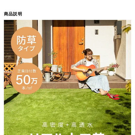
イ
商品説明
ン
テ
リ
ア
コ
ー
デ
ィ
ネ
ー
ト
か
ら
探
す