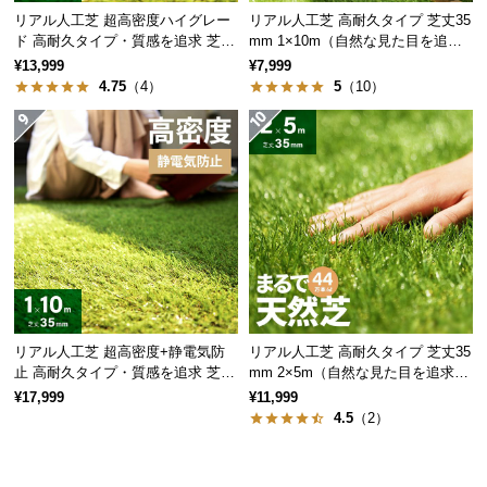
情
リアル人工芝 超高密度ハイグレー
リアル人工芝 高耐久タイプ 芝丈35
報
ド 高耐久タイプ・質感を追求 芝丈
mm 1×10m（自然な見た目を追
35mm 1×10m
求・U字ピン付属）
¥13,999
¥7,999
©
4.75
（4）
5
（10）
M
O
D
E
R
N
D
E
C
O
C
リアル人工芝 超高密度+静電気防
リアル人工芝 高耐久タイプ 芝丈35
o.,
止 高耐久タイプ・質感を追求 芝丈
mm 2×5m（自然な見た目を追求・
L
35mm 1×10m
U字ピン付属）
¥17,999
¥11,999
t
4.5
（2）
d.
A