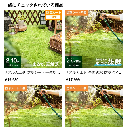
l
一緒にチェックされている商品
l
リアル人工芝 防草シート一体型タ
リアル人工芝 全面透水 防草タイプ
イプ 芝丈35mm 2×10m（自然な見
芝丈35mm 2×5~10m
￥19,980
￥17,999
た目追求・U字ピン付）