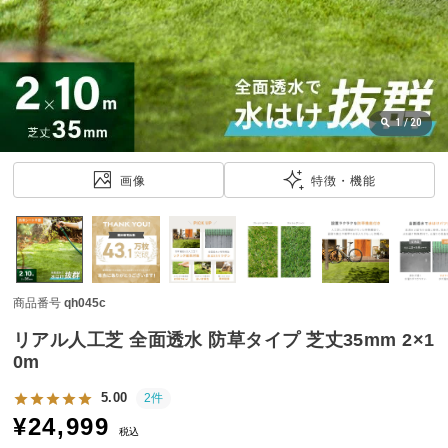
近
チ
ェ
ッ
ク
し
1
/
20
た
ア
画像
特徴・機能
イ
テ
ム
商品番号
qh045c
特
集
リアル人工芝 全面透水 防草タイプ 芝丈35mm 2×1
一
0m
覧
5.00
2件
¥
24,999
税込
人