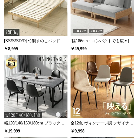
[SS/S/SD/D] 竹製すのこベッド
[幅186cm・コンパクトでも広々] 3
人掛けソファベッド リクライニン
￥8,999
￥49,999
グ 天然木フレーム 北欧
幅120/140/160/180cm ブラックフ
全12色 ヴィンテージ調 デザイナー
レーム ダイニング 大理石調 4人掛
ズシェルチェア
￥19,999
￥9,998
け