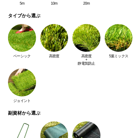
5m
10m
20m
つ
い
タイプから選ぶ
て
開
梱
設
ベーシック
高密度
高密度
5葉ミックス
置
+
サ
静電気防止
ー
ビ
ス
に
つ
ジョイント
い
副資材から選ぶ
て
搬
入