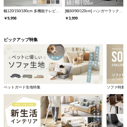
幅120/150/180cm 多機能テレビボ
[幅60/90/120cm] ハンガーラック
ード 木目/石目調 オープン収納・
スチール 4段階高さ調節 サイドフ
￥9,998
￥3,999
引き出し収納付き
ック オープンラック シンプル
ピックアップ特集
ペットガード生地特集
ソファ特集