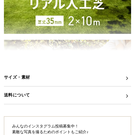
シ
ョ
ッ
ピ
ン
グ
ガ
イ
ド
お
サイズ・素材
支
払
い
送料について
に
つ
い
て
みんなのインスタグラム投稿募集中！
素敵な写真を撮るためのポイントもご紹介♪
配