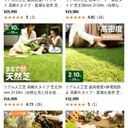
保
ド 高耐久タイプ・質感を追求 芝丈
イプ 芝丈35mm 2×10m（自然な見
証
35mm 2×10m
た目追求・U字ピン付）
¥29,999
¥19,980
に
5
（3）
4.81
（16）
つ
い
て
会
員
規
約
に
つ
リアル人工芝 高耐久タイプ 芝丈35
リアル人工芝 超高密度+静電気防
い
mm 2×10m（自然な見た目を追
止 高耐久タイプ・質感を追求 芝丈
て
求・U字ピン付属）
35mm 2×10m
¥16,999
¥32,999
4.73
（26）
5
（1）
お
客
様