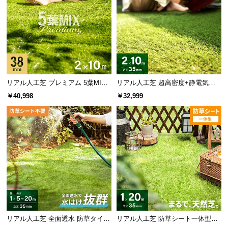
リアル人工芝 プレミアム 5葉MI
リアル人工芝 超高密度+静電気防
X・質感をさらに追求 芝丈38mm 2
止 高耐久タイプ・質感を追求 芝丈
￥40,998
￥32,999
×10m
35mm 2×10m
リアル人工芝 全面透水 防草タイプ
リアル人工芝 防草シート一体型タ