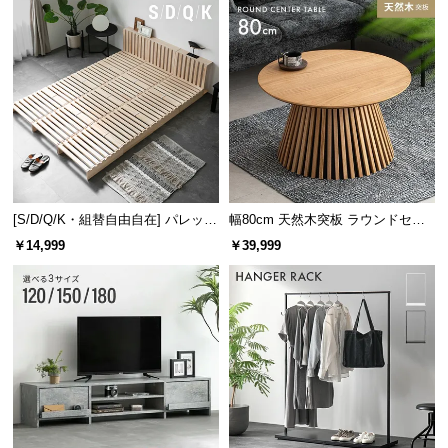
[S/D/Q/K・組替自由自在] パレット
幅80cm 天然木突板 ラウンドセン
ベッド 8/12/16枚セット
ターテーブル 美しい格子デザイン
￥14,999
￥39,999