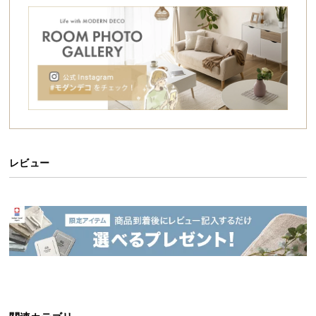
送
料
に
つ
い
て
大
型
商
レビュー
品
の
配
送
に
つ
い
て