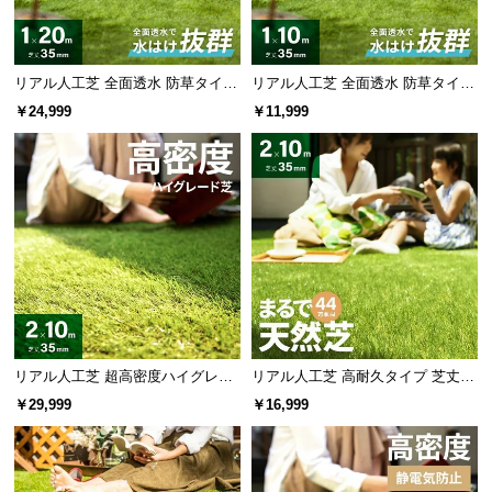
リアル人工芝 全面透水 防草タイプ
リアル人工芝 全面透水 防草タイプ
芝丈35mm 1×20m
芝丈35mm 1×10m
￥24,999
￥11,999
リアル人工芝 超高密度ハイグレー
リアル人工芝 高耐久タイプ 芝丈35
ド 高耐久タイプ・質感を追求 芝丈
mm 2×10m（自然な見た目を追
￥29,999
￥16,999
35mm 2×10m
求・U字ピン付属）