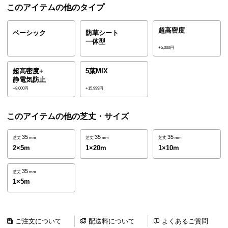
このアイテムの他のタイプ
ら
探
超高密度
す
ベーシック
防草シート
一体型
+5,000円
イ
超高密度+
5葉MIX
ン
静電気防止
+8,000円
+15,999円
テ
リ
ア
このアイテムの他の芝丈・サイズ
テ
イ
35
35
35
芝丈
mm
芝丈
mm
芝丈
mm
2×5m
1×20m
1×10m
ス
ト
35
芝丈
mm
か
1×5m
ら
探
す
ご注文について
配送料について
よくあるご質問