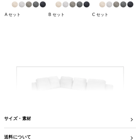
イ
A セット
B セット
C セット
ン
テ
リ
ア
コ
ー
デ
ィ
ネ
ー
ト
か
ら
探
す
サイズ・素材
送料について