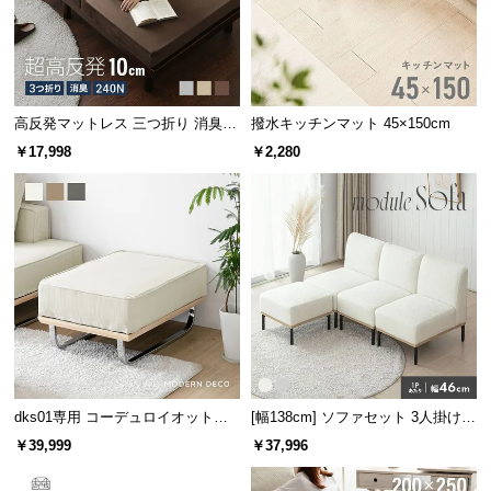
つ
い
て
高反発マットレス 三つ折り 消臭
撥水キッチンマット 45×150cm
開
高密度ハード 厚さ10cm Q
梱
￥17,998
￥2,280
設
置
サ
ー
ビ
ス
に
つ
い
て
dks01専用 コーデュロイオットマ
[幅138cm] ソファセット 3人掛け
ン
オットマン付き
￥39,999
￥37,996
搬
入