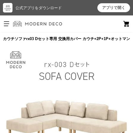
アプリで開く
公式アプリをダウンロード
ログイン
新規会員登録
カウチソファrx03 Dセット専用 交換用カバー カウチ+2P+1P+オットマン
お
気
に
入
り
ア
イ
テ
ム
最