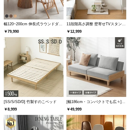
保
証
に
つ
幅120~200cm 伸長式ラウンドダイ
11段階高さ調整 壁寄せTVスタンド
い
ニングテーブル 6人掛け 天然木突
キャスター付き 上下左右角度調節
￥79,990
￥12,999
て
板 美しい格子デザイン
機能
会
員
規
約
に
つ
い
て
[SS/S/SD/D] 竹製すのこベッド
[幅186cm・コンパクトでも広々] 3
人掛けソファベッド リクライニン
￥8,999
￥49,999
グ 天然木フレーム 北欧
お
客
様