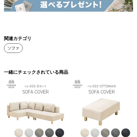
送
料
に
つ
い
関連カテゴリ
て
ソファ
大
型
商
一緒にチェックされている商品
品
の
配
送
に
つ
い
て