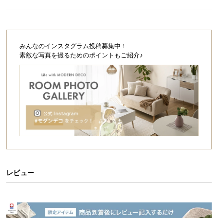
シ
ョ
ッ
ピ
ン
みんなのインスタグラム投稿募集中！
素敵な写真を撮るためのポイントもご紹介♪
グ
ガ
イ
ド
お
支
払
い
に
つ
レビュー
い
て
配