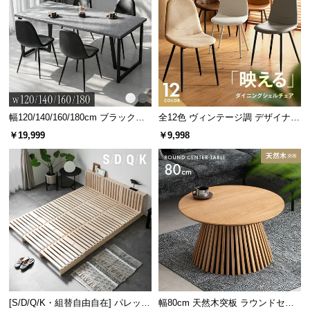
サ
ポ
ー
ト
お
幅120/140/160/180cm ブラックフ
全12色 ヴィンテージ調 デザイナー
知
レーム ダイニング 大理石調 4人掛
ズシェルチェア
￥19,999
￥9,998
ら
け
せ
ブ
ロ
グ
企
[S/D/Q/K・組替自由自在] パレット
幅80cm 天然木突板 ラウンドセン
業