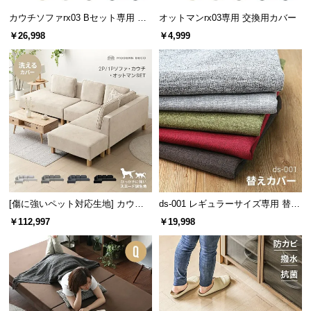
中
カウチソファrx03 Bセット専用 交
オットマンrx03専用 交換用カバー
型
換用カバー カウチ+2P+1Pセット
￥26,998
￥4,999
商
品
の
配
送
に
つ
い
て
小
[傷に強いペット対応生地] カウチ
ds-001 レギュラーサイズ専用 替え
型
ソファセット 組替自由自在（カウ
カバー ペット対応生地
￥112,997
￥19,998
商
チ+2P+1P+オットマン）
品
の
配
送
に