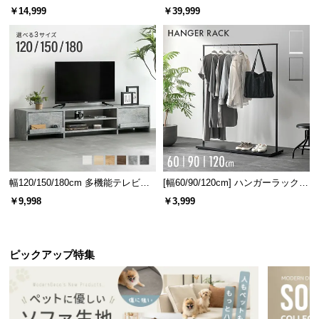
ベッド 8/12/16枚セット
ターテーブル 美しい格子デザイン
情
￥14,999
￥39,999
報
©
M
O
D
E
R
N
D
E
幅120/150/180cm 多機能テレビボ
[幅60/90/120cm] ハンガーラック
C
ード 木目/石目調 オープン収納・
スチール 4段階高さ調節 サイドフ
￥9,998
￥3,999
O
引き出し収納付き
ック オープンラック シンプル
C
o.,
ピックアップ特集
L
t
d.
A