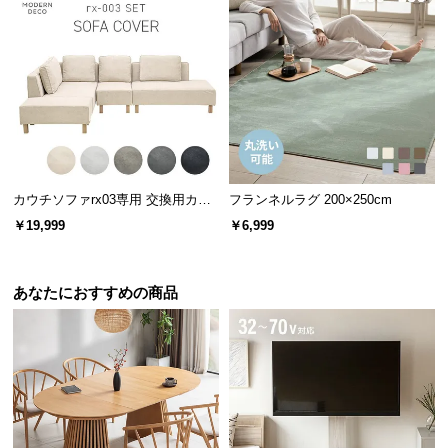
経
路
に
つ
い
て
返
品・
カウチソファrx03専用 交換用カバ
フランネルラグ 200×250cm
ー
キ
￥19,999
￥6,999
ャ
ン
セ
あなたにおすすめの商品
ル
に
つ
い
て