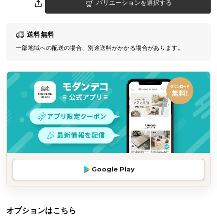
バリエーションを選択する
気
ア
イ
送料無料
テ
一部地域への配送の場合、別途送料がかかる場合があります。
ム
ラ
ン
キ
ン
グ
商
品
カ
Google Play
テ
ゴ
リ
オプションはこちら
か