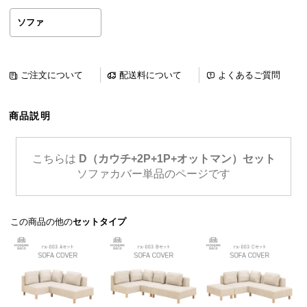
ら
ソファ
探
す
ご注文について
配送料について
よくあるご質問
イ
ン
商品説明
テ
リ
ア
こちらは
D（カウチ+2P+1P+オットマン）セット
テ
ソファカバー単品のページです
イ
ス
ト
この商品の他の
セットタイプ
か
ら
探
す