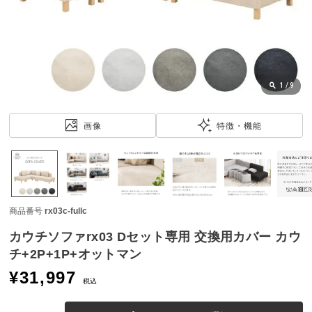
近
チ
ェ
ッ
ク
し
1
/
9
た
ア
画像
特徴・機能
イ
テ
ム
商品番号
rx03c-fullc
特
集
カウチソファrx03 Dセット専用 交換用カバー カウ
一
チ+2P+1P+オットマン
覧
¥
31,997
税込
人