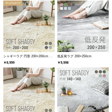
シャギーラグ 円形 200×200cm 洗
低反発ラグ 200×250cm
える 防音 防ダニ 抗菌防臭 滑り止
￥8,999
￥9,998
め付き プレミアムタイプ