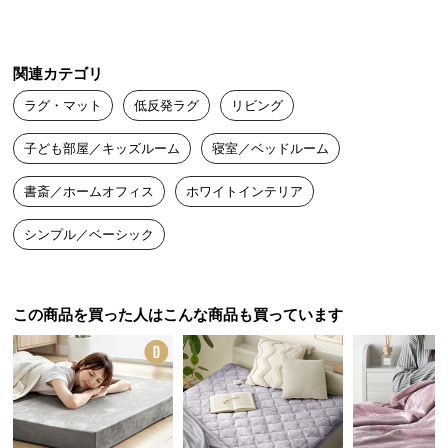
中
型
商
関連カテゴリ
品
の
ラグ・マット
低反発ラグ
リビング
配
送
子ども部屋／キッズルーム
寝室／ベッドルーム
に
書斎／ホームオフィス
ホワイトインテリア
つ
い
シンプル／ベーシック
て
小
型
この商品を買った人はこんな商品も買っています
商
品
の
配
送
に