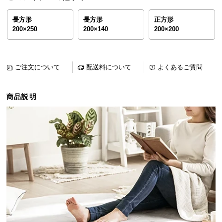
ら
探
長方形
長方形
正方形
200×250
200×140
200×200
す
イ
ご注文について
配送料について
よくあるご質問
ン
テ
商品説明
リ
ア
テ
イ
ス
ト
か
ら
探
す