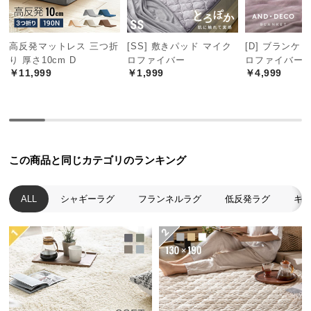
つ
い
高反発マットレス 三つ折
[SS] 敷きパッド マイク
[D] ブランケ
て
り 厚さ10cm D
ロファイバー
ロファイバー
￥11,999
￥1,999
￥4,999
開
梱
設
置
サ
ー
この商品と同じカテゴリのランキング
ビ
ス
ALL
シャギーラグ
フランネルラグ
低反発ラグ
キ
に
つ
い
て
搬
入