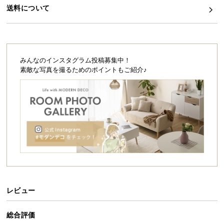
シ
送料について
ョ
ッ
ピ
ン
グ
みんなのインスタグラム投稿募集中！
ガ
素敵な写真を撮るためのポイントもご紹介♪
イ
ド
お
支
払
い
に
つ
い
レビュー
て
総合評価
配