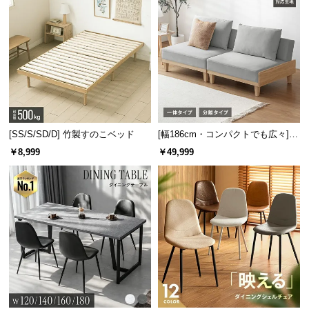
[SS/S/SD/D] 竹製すのこベッド
[幅186cm・コンパクトでも広々] 3
人掛けソファベッド リクライニン
￥8,999
￥49,999
グ 天然木フレーム 北欧