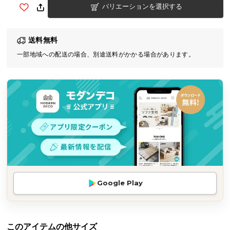
バリエーションを選択する
気
ア
イ
送料無料
テ
一部地域への配送の場合、別途送料がかかる場合があります。
ム
ラ
ン
キ
ン
グ
商
品
カ
Google Play
テ
ゴ
リ
か
このアイテムの他サイズ