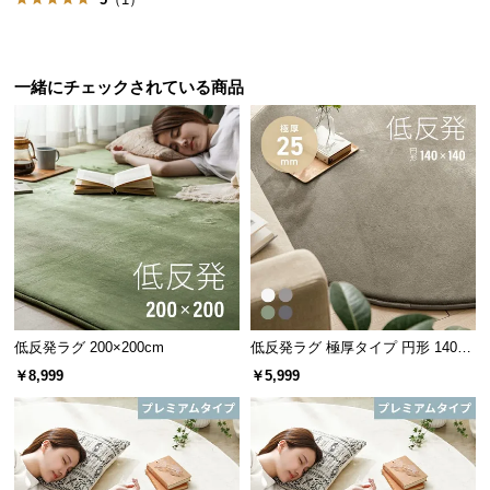
情
報
©
一緒にチェックされている商品
M
O
D
E
R
N
D
E
C
O
C
低反発ラグ 200×200cm
低反発ラグ 極厚タイプ 円形 140×1
40cm
o.,
￥8,999
￥5,999
L
t
d.
A