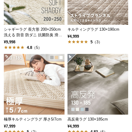
経
路
に
つ
シャギーラグ 長方形 200×250cm
キルティングラグ 130×190cm
い
洗える 防音 防ダニ 抗菌防臭 滑り
¥4,999
て
止め付き
¥9,998
5
（3）
4.8
（5）
返
品・
キ
ャ
ン
セ
ル
に
つ
い
極厚キルティングラグ 厚さ5/7cm
高反発ラグ 130×185cm
て
¥7,999
¥4,999
5
（2）
4.83
（6）