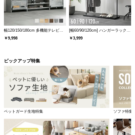
幅120/150/180cm 多機能テレビボ
[幅60/90/120cm] ハンガーラック
ード 木目/石目調 オープン収納・
スチール 4段階高さ調節 サイドフ
￥9,998
￥3,999
引き出し収納付き
ック オープンラック シンプル
ピックアップ特集
ペットガード生地特集
ソファ特集