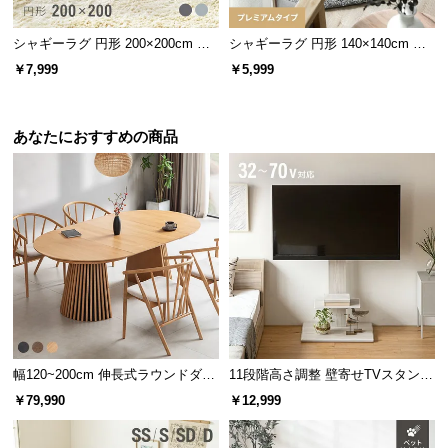
シャギーラグ 円形 200×200cm 洗
シャギーラグ 円形 140×140cm 洗
える 防音 防ダニ 抗菌防臭 滑り止
える 防音 防ダニ 抗菌防臭 滑り止
￥7,999
￥5,999
め付き
め付き プレミアムタイプ
あなたにおすすめの商品
幅120~200cm 伸長式ラウンドダイ
11段階高さ調整 壁寄せTVスタンド
ニングテーブル 6人掛け 天然木突
キャスター付き 上下左右角度調節
￥79,990
￥12,999
板 美しい格子デザイン
機能