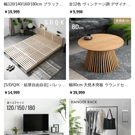
幅120/140/160/180cm ブラックフ
全12色 ヴィンテージ調 デザイナー
レーム ダイニング 大理石調 4人掛
ズシェルチェア
￥19,999
￥9,998
け
[S/D/Q/K・組替自由自在] パレット
幅80cm 天然木突板 ラウンドセン
ベッド 8/12/16枚セット
ターテーブル 美しい格子デザイン
￥14,999
￥39,999