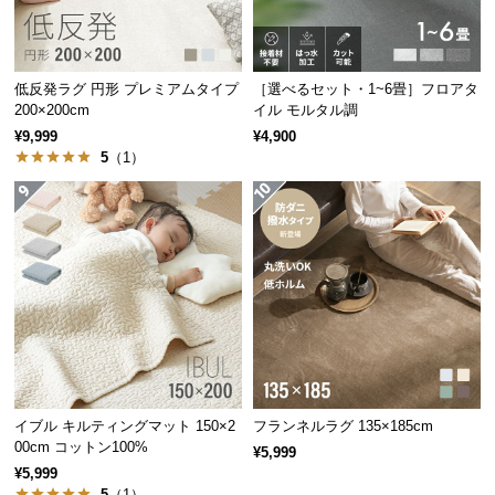
サ
ポ
ー
低反発ラグ 円形 プレミアムタイプ
［選べるセット・1~6畳］フロアタ
ト
200×200cm
イル モルタル調
¥9,999
¥4,900
5
（1）
お
知
ら
せ
ブ
ロ
グ
イブル キルティングマット 150×2
フランネルラグ 135×185cm
00cm コットン100%
¥5,999
企
¥5,999
業
5
（1）