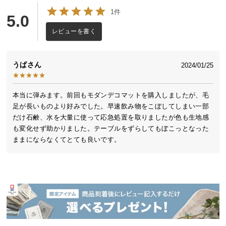
送
1件
5.0
料
に
レビューを書く
つ
い
うぱ
2024/01/25
て
大
本当に弾みます。前回もモダンデコマットを購入しましたが、毛
型
足が長いものより好みでした。早速飲み物をこぼしてしまい一部
商
だけ石鹸、水を大量に使って応急処置を取りましたが色も生地感
品
も変化せず助かりました。テーブルをずらしてもぼこっとなった
の
ままにならなくてとても良いです。
配
送
に
つ
い
て