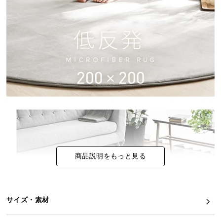
イ
ン
テ
リ
ア
コ
ー
デ
ィ
ネ
ー
ト
か
商品説明をもっと見る
ら
探
す
サイズ・素材