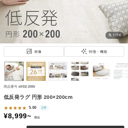
近
チ
ェ
ッ
ク
し
1
/
14
た
ア
画像
特徴・機能
イ
テ
ム
商品番号
sfr02-200r
特
集
低反発ラグ 円形 200×200cm
一
覧
5.00
1件
¥
8,999
~
税込
人