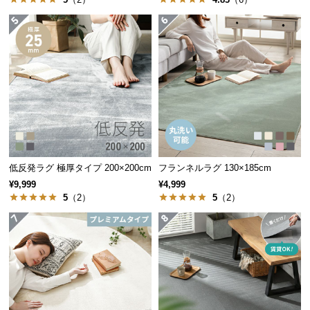
保
証
に
つ
い
て
会
員
規
約
低反発ラグ 極厚タイプ 200×200cm
フランネルラグ 130×185cm
に
¥9,999
¥4,999
つ
5
（2）
5
（2）
い
て
お
客
様