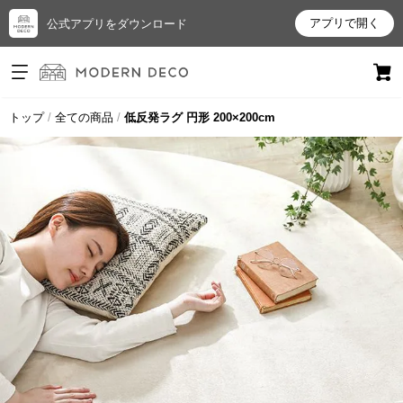
アプリで開く
公式アプリをダウンロード
ログイン
新規会員登録
トップ
全ての商品
低反発ラグ 円形 200×200cm
お
気
に
入
り
ア
イ
テ
ム
最