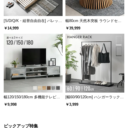
[S/D/Q/K・組替自由自在] パレット
幅80cm 天然木突板 ラウンドセン
ベッド 8/12/16枚セット
ターテーブル 美しい格子デザイン
￥14,999
￥39,999
幅120/150/180cm 多機能テレビボ
[幅60/90/120cm] ハンガーラック
ード 木目/石目調 オープン収納・
スチール 4段階高さ調節 サイドフ
￥9,998
￥3,999
引き出し収納付き
ック オープンラック シンプル
ピックアップ特集