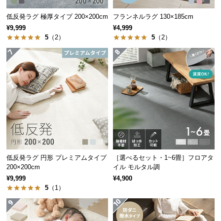
経
低反発ラグ 極厚タイプ 200×200cm
フランネルラグ 130×185cm
路
¥9,999
¥4,999
に
5
（2）
5
（2）
つ
い
て
返
品・
キ
ャ
ン
セ
ル
低反発ラグ 円形 プレミアムタイプ
［選べるセット・1~6畳］フロアタ
に
200×200cm
イル モルタル調
つ
¥9,999
¥4,900
5
（1）
い
て