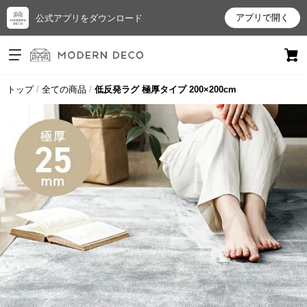
アプリで開く
公式アプリをダウンロード
ログイン
新規会員登録
トップ
全ての商品
低反発ラグ 極厚タイプ 200×200cm
お
気
に
入
り
ア
イ
テ
ム
最