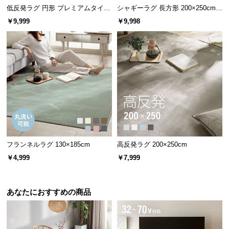
l
低反発ラグ 円形 プレミアムタイプ
シャギーラグ 長方形 200×250cm
l
200×200cm
洗える 防音 防ダニ 抗菌防臭 滑り
￥9,999
￥9,998
止め付き
フランネルラグ 130×185cm
高反発ラグ 200×250cm
￥4,999
￥7,999
あなたにおすすめの商品