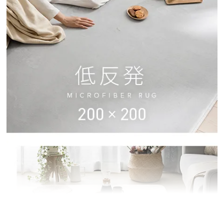
イ
ン
テ
リ
ア
コ
ー
デ
ィ
ネ
ー
ト
か
ら
探
す