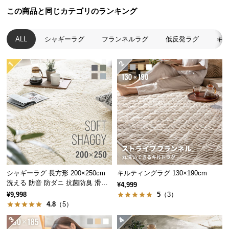
中
この商品と同じカテゴリのランキング
型
商
品
ALL
シャギーラグ
フランネルラグ
低反発ラグ
キ
の
配
送
に
つ
い
て
小
型
商
シャギーラグ 長方形 200×250cm
キルティングラグ 130×190cm
品
洗える 防音 防ダニ 抗菌防臭 滑り
¥4,999
止め付き
の
¥9,998
5
（3）
4.8
（5）
配
送
に