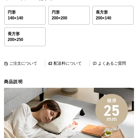
ら
探
円形
円形
長方形
140×140
200×200
200×140
す
長方形
200×250
イ
ン
テ
リ
ご注文について
配送料について
よくあるご質問
ア
テ
商品説明
イ
ス
ト
か
ら
探
す