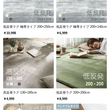
サ
ポ
ー
ト
低反発ラグ 極厚タイプ 200×250cm
低反発ラグ 極厚タイプ 200×140cm
￥10,998
￥6,999
お
知
ら
せ
ブ
ロ
グ
高反発ラグ 130×185cm
低反発ラグ 200×200cm
￥4,999
￥8,999
企
業