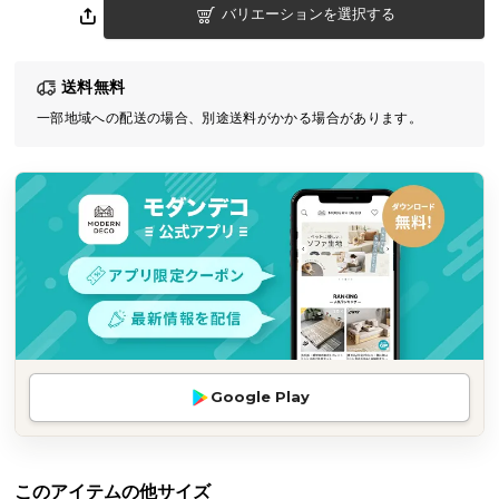
バリエーションを選択する
気
ア
イ
送料無料
テ
一部地域への配送の場合、別途送料がかかる場合があります。
ム
ラ
ン
キ
ン
グ
商
品
カ
Google Play
テ
ゴ
リ
か
このアイテムの他サイズ