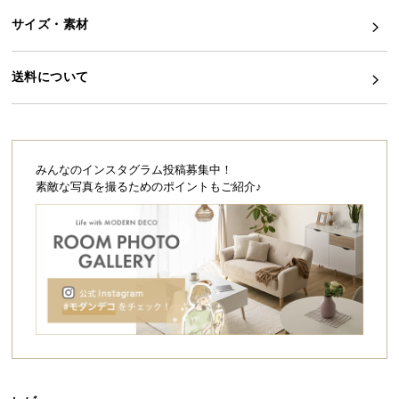
シ
ョ
サイズ・素材
ッ
ピ
送料について
ン
グ
ガ
イ
ド
みんなのインスタグラム投稿募集中！
素敵な写真を撮るためのポイントもご紹介♪
お
支
払
い
に
つ
い
て
配