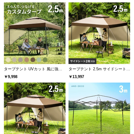
タープテント UVカット 風に強い
タープテント 2.5m サイドシート2
防水 新開発のブラックコーティン
枚セット
￥9,998
￥13,997
グタイプも 2.5m