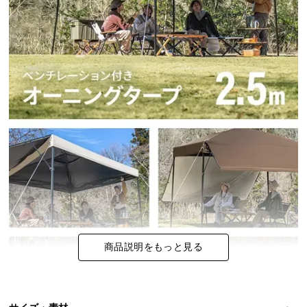
イ
ン
テ
リ
ア
コ
ー
デ
ィ
ネ
ー
ト
か
ら
探
商品説明をもっと見る
す