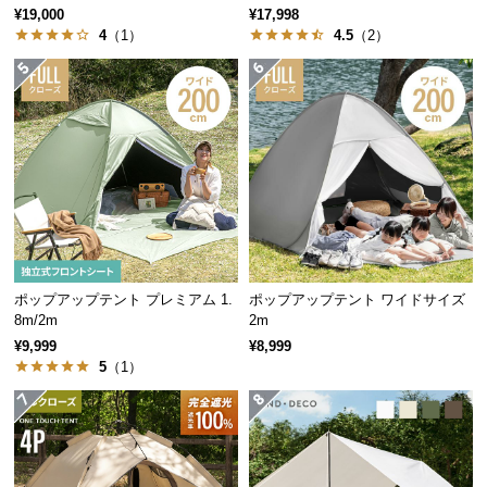
保
ーティングタイプも 3m
ーティングタイプも 2.5m
¥19,000
¥17,998
証
4
（1）
4.5
（2）
に
つ
い
て
会
員
規
約
に
ポップアップテント プレミアム 1.
ポップアップテント ワイドサイズ
つ
8m/2m
2m
い
¥9,999
¥8,999
て
5
（1）
お
客
様