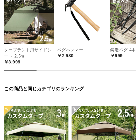
つ
い
て
開
梱
タープテント用サイドシ
ペグハンマー
鋳造ペグ 4本
設
￥2,980
￥999
ート 2.5m
置
￥3,999
サ
ー
ビ
ス
この商品と同じカテゴリのランキング
に
つ
い
て
搬
入