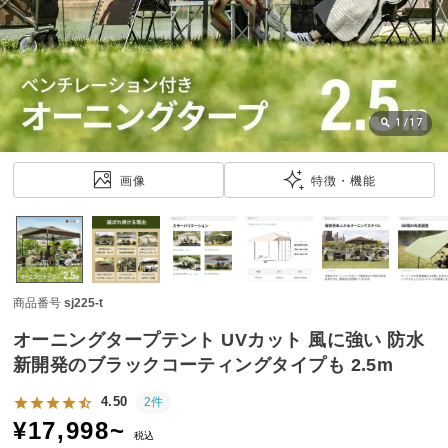
近
チ
ェ
ッ
ク
し
1
/
17
た
ア
画像
特徴・機能
イ
テ
ム
商品番号
sj225-t
特
集
オーニングタープテント UVカット 風に強い 防水
一
新開発のブラックコーティングタイプも 2.5m
覧
4.50
2件
¥
17,998
~
税込
人