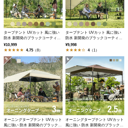
経
路
に
つ
い
タープテント UVカット 風に強い
タープテント UVカット 風に強い
て
防水 新開発のブラックコーティン
防水 新開発のブラックコーティン
グタイプも 3m
グタイプも 2.5m
¥10,999
¥9,998
4.75
（8）
4
（1）
返
品・
キ
ャ
ン
セ
ル
に
つ
い
て
オーニングタープテント UVカット
オーニングタープテント UVカット
風に強い 防水 新開発のブラックコ
風に強い 防水 新開発のブラックコ