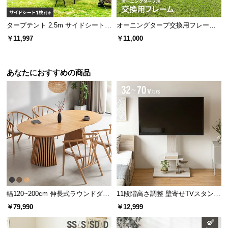
タープテント 2.5m サイドシート1
オーニングタープ交換用フレーム 3
枚セット
m
￥11,997
￥11,000
あなたにおすすめの商品
幅120~200cm 伸長式ラウンドダイ
11段階高さ調整 壁寄せTVスタンド
ニングテーブル 6人掛け 天然木突
キャスター付き 上下左右角度調節
￥79,990
￥12,999
板 美しい格子デザイン
機能