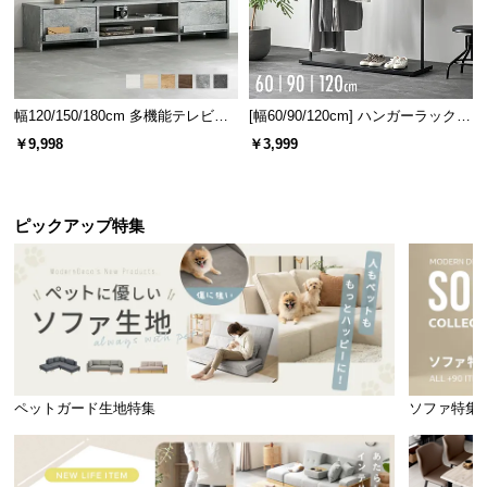
幅120/150/180cm 多機能テレビボ
[幅60/90/120cm] ハンガーラック
ード 木目/石目調 オープン収納・
スチール 4段階高さ調節 サイドフ
￥9,998
￥3,999
引き出し収納付き
ック オープンラック シンプル
ピックアップ特集
ペットガード生地特集
ソファ特集