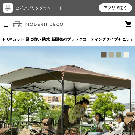
アプリで開く
公式アプリをダウンロード
ログイン
新規会員登録
 UVカット 風に強い 防水 新開発のブラックコーティングタイプも 2.5m
お
気
に
入
り
ア
イ
テ
ム
最