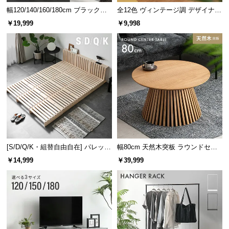
幅120/140/160/180cm ブラックフ
全12色 ヴィンテージ調 デザイナー
レーム ダイニング 大理石調 4人掛
ズシェルチェア
￥19,999
￥9,998
け
[S/D/Q/K・組替自由自在] パレット
幅80cm 天然木突板 ラウンドセン
ベッド 8/12/16枚セット
ターテーブル 美しい格子デザイン
￥14,999
￥39,999