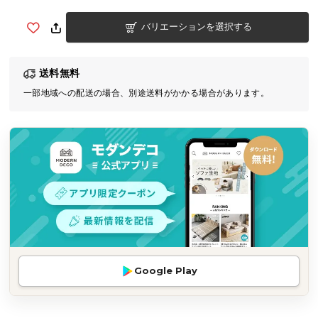
気
バリエーションを選択する
ア
イ
テ
送料無料
ム
一部地域への配送の場合、別途送料がかかる場合があります。
ラ
ン
キ
ン
グ
商
品
カ
テ
Google Play
ゴ
リ
か