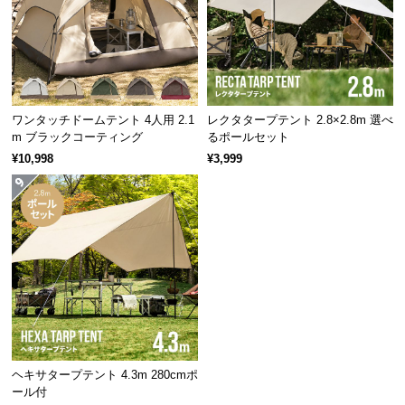
サ
ポ
ー
ト
ワンタッチドームテント 4人用 2.1
レクタタープテント 2.8×2.8m 選べ
m ブラックコーティング
るポールセット
お
¥10,998
¥3,999
知
ら
せ
ブ
ロ
グ
ヘキサタープテント 4.3m 280cmポ
企
ール付
業