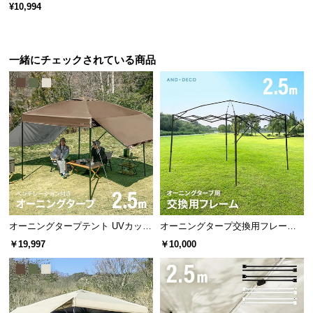
¥10,994
情
報
©
M
一緒にチェックされている商品
O
D
E
R
N
D
E
C
O
C
オーニングタープテント UVカット
オーニングタープ交換用フレーム
o.,
風に強い 防水 新開発のブラックコ
2.5m
￥19,997
￥10,000
L
ーティングタイプ 2.5m
t
d.
A