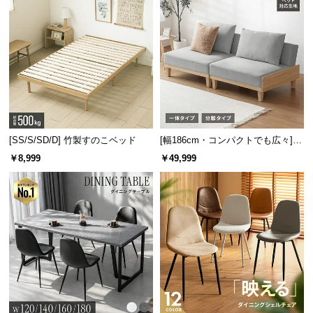
[SS/S/SD/D] 竹製すのこベッド
[幅186cm・コンパクトでも広々] 3
人掛けソファベッド リクライニン
￥8,999
￥49,999
グ 天然木フレーム 北欧