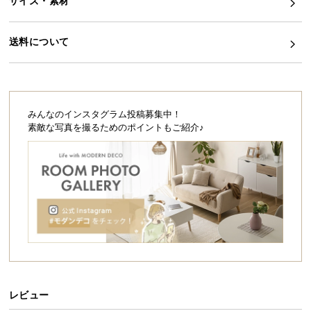
サイズ・素材
シ
ョ
ッ
送料について
ピ
ン
グ
ガ
イ
みんなのインスタグラム投稿募集中！
素敵な写真を撮るためのポイントもご紹介♪
ド
お
支
払
い
に
つ
い
て
レビュー
配