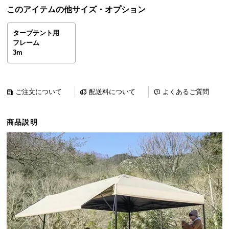
ら
このアイテムの他サイズ・オプション
探
す
タープテント用
フレーム
3m
イ
ン
テ
ご注文について
配送料について
よくあるご質問
リ
ア
商品説明
テ
イ
ス
ト
か
ら
探
す