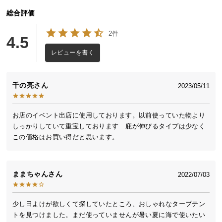
送
総合評価
料
に
2件
4.5
つ
レビューを書く
い
て
千の亮
2023/05/11
大
型
商
お店のイベント出店に使用しております。以前使っていた物より
品
しっかりしていて重宝しております　庇が伸びるタイプは少なく
の
配
送
に
ままちゃん
2022/07/03
つ
い
て
少し日よけが欲しくて探していたところ、おしゃれなタープテン
トを見つけました。まだ使っていませんが暑い夏に海で使いたい