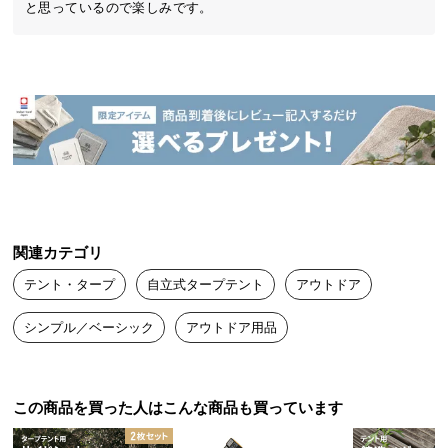
と思っているので楽しみです。
中
型
商
品
の
配
送
に
つ
い
て
関連カテゴリ
テント・タープ
自立式タープテント
アウトドア
小
型
シンプル／ベーシック
アウトドア用品
商
品
の
配
この商品を買った人はこんな商品も買っています
送
に