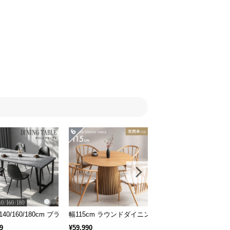
 一枚板デザイン 4人掛け
/140/160/180cm ブラックフレーム ダイニング 大理石調 4人掛け
幅115cm ラウンドダイニングテーブル 4人掛け 天
幅160~200cm 伸長
9
¥59,990
¥22,999