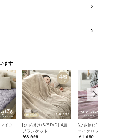
います
 マイク
[ひざ掛け/S/SD/D] 4層
[ひざ掛け] ブランケット
[
ブランケット
マイクロファイバー
吸
￥3,999
￥1,680
バ