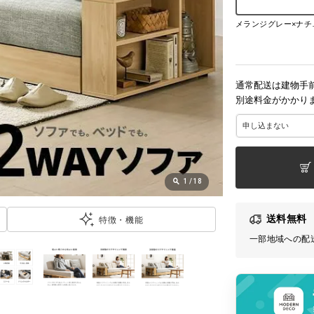
メラン
通常配送は建物手
別途料金がかかり
1
/
18
送料無料
特徴・機能
一部地域への配