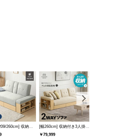
209/260cm] 収納付
[幅260cm] 収納付き3人掛け
[幅165/209/260cm・傷に
掛けソファ メランジ
ソファ 傷に強いペット対応
いペット対応生地も] 収
9
￥79,999
￥49,999
生地タイプ
付き3人掛け多機能ソファ