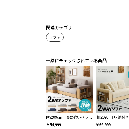
関連カテゴリ
ソファ
一緒にチェックされている商品
[幅209cm・傷に強いペット
[幅209cm] 収納付
対応生地も] 収納付き3人掛
ソファ 傷に強いペ
￥54,999
￥69,999
け多機能ソファ
生地タイプ