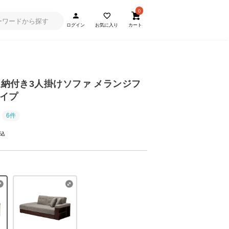
0
ログイン
お気に入り
カート
] 収納付き3人掛けソファ メランジフ
イプ
6件