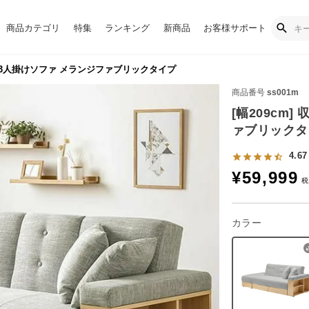
商品カテゴリ
特集
ランキング
新商品
お客様サポート
付き3人掛けソファ メランジファブリックタイプ
商品番号
ss001m
[幅209cm
ァブリックタ
4.67
¥
59,999
カラー