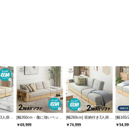
き3人掛け
[幅260cm・傷に強いペット
[幅260cm] 収納付き3人掛け
[幅165/
ット対応
対応生地も] 収納付き3人掛
ソファ メランジファブリッ
き3人
￥69,999
￥74,999
￥54,99
け多機能ソファ
クタイプ
タイプ