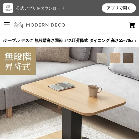
アプリで開く
公式アプリをダウンロード
ログイン
新規会員登録
m 昇降テーブル デスク 無段階高さ調節 ガス圧昇降式 ダイニング 高さ55~70cm
お
気
に
入
り
ア
イ
テ
ム
最