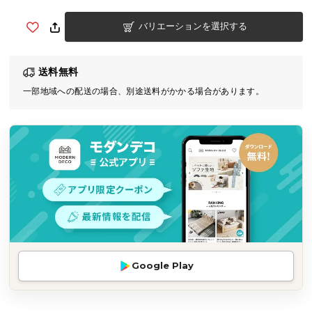
気
バリエーションを選択する
ア
イ
テ
送料無料
ム
一部地域への配送の場合、別途送料がかかる場合があります。
ラ
ン
キ
ン
グ
商
品
カ
テ
Google Play
ゴ
リ
か