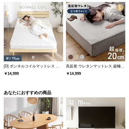
ぎます。
情
報
©
M
O
D
E
R
N
D
[D] ボンネルコイルマットレス 厚
高反発 ウレタンマットレス 超極厚
E
さ11cm
20cm 三つ折りタイプ [S]
￥14,999
￥14,999
C
O
C
あなたにおすすめの商品
o.,
木目の美しい表情
L
t
d.
天板は天然木のようなリアルな質感を再現。温かみ
A
感じる木目調はどんなお部屋にも調和します。