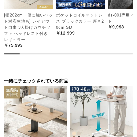
経
路
[幅202cm・傷に強いペッ
ポケットコイルマットレ
ds-001専用 
に
ト対応生地も] レイアウ
ス ブラックカラー 厚さ2
ト
つ
￥9,998
ト自由 3人掛けカウチソ
0cm SD
い
￥12,999
ファ ヘッドレスト付き
て
レギュラー
￥75,993
返
1
2
3
品・
キ
ャ
センターテーブルとして
一緒にチェックされている商品
ン
低めに調節するとリビングにぴったりのセンターテ
セ
ーブルに。ソファや座椅子と合わせやすいスタイル
ル
です。
に
つ
い
て
足元ゆったりの一本脚タイプ