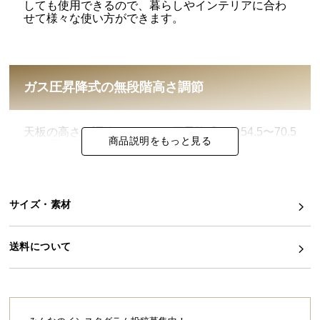
しても使用できるので、暮らしやインテリアに合わ
せて様々な使い方ができます。
イ
ン
テ
リ
ガス圧昇降式の無段階高さ調節
ア
コ
ー
天板の高さを調節できるガス圧昇降式。約54.5〜70.5
デ
商品説明をもっと見る
cmの間で無段階調節が可能です。
ィ
ネ
ー
ト
サイズ・素材
か
ら
送料について
探
す