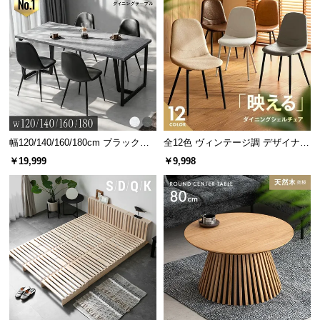
幅120/140/160/180cm ブラックフ
全12色 ヴィンテージ調 デザイナー
レーム ダイニング 大理石調 4人掛
ズシェルチェア
￥19,999
￥9,998
け
サッと拭くだけ簡単お手入れ
優れた耐水性で、水を零してしまった場合もサッと
乾拭きするだけでOK。日々のお手入れも簡単です。