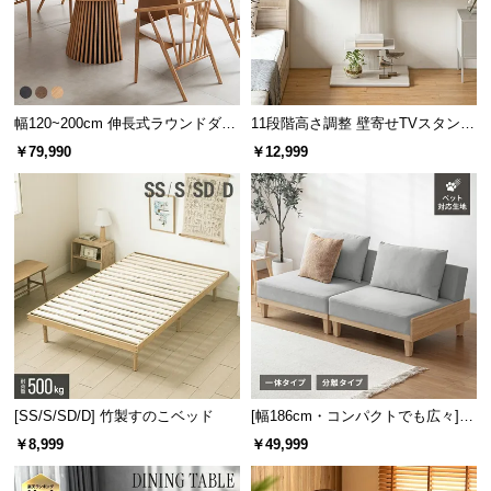
l
l
幅120~200cm 伸長式ラウンドダイ
11段階高さ調整 壁寄せTVスタンド
ニングテーブル 6人掛け 天然木突
キャスター付き 上下左右角度調節
￥79,990
￥12,999
板 美しい格子デザイン
機能
傷や水に強いメラミンシート
[SS/S/SD/D] 竹製すのこベッド
[幅186cm・コンパクトでも広々] 3
人掛けソファベッド リクライニン
￥8,999
￥49,999
天板には耐水性や耐熱性、耐摩耗性に優れたメラミ
グ 天然木フレーム 北欧
ンシートを使用しています。