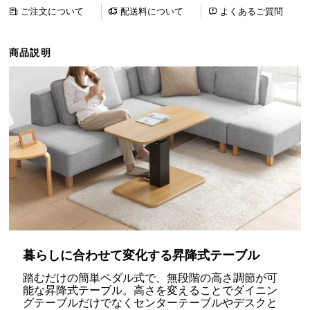
ら
ご注文について
配送料について
よくあるご質問
探
す
商品説明
イ
ン
テ
リ
ア
テ
イ
ス
ト
か
ら
暮らしに合わせて変化する昇降式テーブル
探
踏むだけの簡単ペダル式で、無段階の高さ調節が可
す
能な昇降式テーブル。高さを変えることでダイニン
グテーブルだけでなくセンターテーブルやデスクと