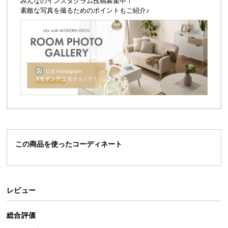
シ
みんなのインスタグラム投稿募集中！
素敵な写真を撮るためのポイントもご紹介♪
ョ
ッ
無段階（約54.5〜70.5c
高さ調節
ピ
m）
ン
グ
ガ
イ
スムーズに調節できるペダル式
ド
高さ調節は踏むだけのペダル式。女性でもスムーズ
にお好みの高さに調節することができます。
お
支
払
この商品を使ったコーディネート
い
に
つ
い
レビュー
て
総合評価
配