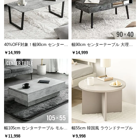
サ
ベースと脚には強度と耐久性に優れたスチールを採
用。キズや錆に強く、頑丈な造りで安全にご使用頂
ポ
けます。
ー
ト
40%OFF対象！幅90cm センターテ
幅90cm センターテーブル 大理石/
ーブル 大理石/モルタル調 スクエ
モルタル調 天然木脚 収納スペース
お
￥14,999
￥14,999
アレッグ 安心面取り加工
知
ら
せ
ブ
ロ
グ
錆びを防ぐエポキシ樹脂粉体塗装
幅105cm センターテーブル モルタ
幅55cm 韓国風 ラウンドテーブル
スチールには水道管や航空機内部と同じエポキシ樹
企
ル調 大容量収納付き スライド引き
￥11,998
￥9,998
脂粉体塗装を施工。優れた耐食性で錆びや腐食を防
業
出し2杯