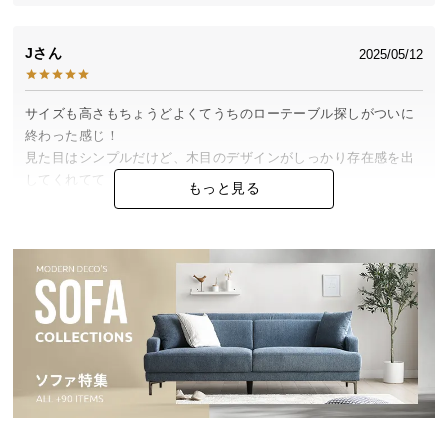
中
型
J
商
2025/05/12
横幅
奥行き
高さ
品
の
サイズも高さもちょうどよくてうちのローテーブル探しがついに
約54.5〜70.5c
配
約90cm
約50cm
終わった感じ！

m
送
見た目はシンプルだけど、木目のデザインがしっかり存在感を出
に
してくれてて

もっと見る
つ
インテリア好きとしては大満足！

い
掃除のときも軽く動かせるのが助かってます。
一本脚でも安心の天板の厚み
て
天板の厚みは約2.5cm。料理をたくさん置いたり作業
台にしたりしても安心して使える耐久性です。
小
Maison
2025/02/01
型
商
品
昇降式って便利ですね。ソファのお供にも椅子のお供にもでき
の
る。しかもお手頃価格だし。これは良い買い物でした。
配
送
に