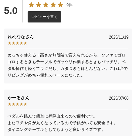
送
9件
5.0
料
レビューを書く
に
つ
い
多彩なシーンで活躍するサイズ
れれなな
2025/11/19
て
大
用途に合わせて高さを変えることで様々な場面で使
めっちゃ使える！高さが無段階で変えられるから、ソファでゴロ
える、使い勝手の良いサイズのテーブル。2人暮らし
型
ゴロするときもテーブルでガッツリ作業するときもバッチリ。ペ
や、お子様が小さいご家庭にもオススメです
商
ダル操作も軽くてラクだし、ガタつきもほとんどない。これ1台で
リビングがめちゃ便利スペースになった。
品
の
配
送
かーる
2025/07/08
に
つ
ペダルを踏んで簡単に昇降出来るので便利です。

い
またフチや角が丸くなっているので子供がいても安全です。

て
ダイニングテーブルとしてちょうど良いサイズです。