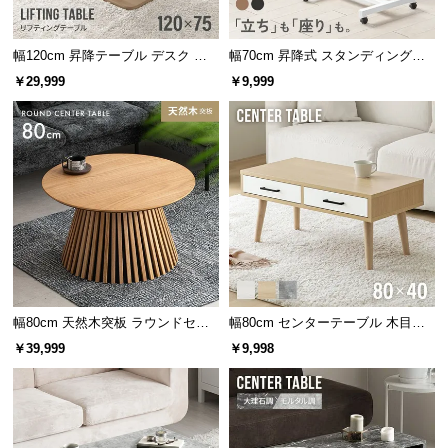
保
証
テーブルの脚に身体が触れにくい一歩脚タイプ。4本
に
脚・クロス脚と比べてゆったり座れます。
幅120cm 昇降テーブル デスク 無
幅70cm 昇降式 スタンディングデ
つ
段階高さ調節 ガス圧昇降式 ダイニ
スク
￥29,999
￥9,999
ング 高さ55~70cm
い
て
会
員
規
約
に
つ
い
幅80cm 天然木突板 ラウンドセン
幅80cm センターテーブル 木目調/
て
ターテーブル 美しい格子デザイン
モルタル調 収納付き テーパードレ
￥39,999
￥9,998
ッグ
お
強度に優れたスチール脚
客
様