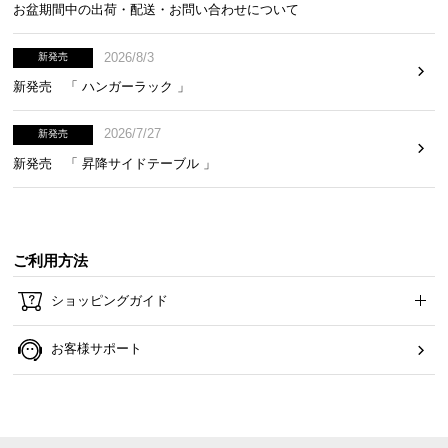
お盆期間中の出荷・配送・お問い合わせについて
2026/8/3
新発売
新発売 「 ハンガーラック 」
2026/7/27
新発売
新発売 「 昇降サイドテーブル 」
床を守る保護パーツ
ご利用方法
ベースの裏面にはフローリングの傷を防止する保護
ショッピングガイド
パーツが付属しています。
お客様サポート