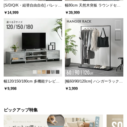
[S/D/Q/K・組替自由自在] パレット
幅80cm 天然木突板 ラウンドセン
ベッド 8/12/16枚セット
ターテーブル 美しい格子デザイン
￥14,999
￥39,999
安心して使える耐久性
幅120/150/180cm 多機能テレビボ
[幅60/90/120cm] ハンガーラック
ード 木目/石目調 オープン収納・
スチール 4段階高さ調節 サイドフ
￥9,998
￥3,999
引き出し収納付き
ック オープンラック シンプル
天板の耐荷重は約150㎏。料理をたくさん置いたり作
業台にしたりしても安心して使える耐久性です。
ピックアップ特集