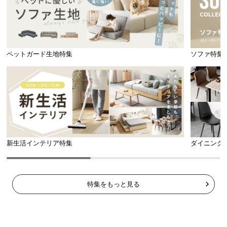
ペットガード生地特集
ソファ特集
耐荷重
約150㎏
新生活インテリア特集
ダイニング
補強鉄板でぐらつきを防止
ベースの裏はしっかりと固定する鉄板で補強。ぐら
つきにくくなり安定感が増しました。
特集をもっと見る