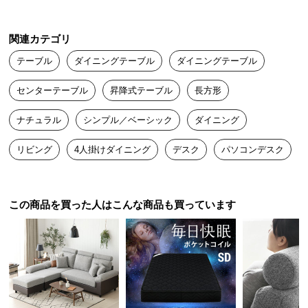
ナム
2025/01/25
つ
い
関連カテゴリ
て
ナチュラル系のお部屋にぴったりなデザイン！

テーブル
ダイニングテーブル
ダイニングテーブル
届いたときの質感がしっかりしてて正直このお値段に見えませ
ん。

開
厚み
約2.5cm
センターテーブル
昇降式テーブル
長方形
天板が広めなのでリモコンやお茶セットも余裕で置けるのがあり
梱
がたいです！
設
ナチュラル
シンプル／ベーシック
ダイニング
置
サ
リビング
4人掛けダイニング
デスク
パソコンデスク
ー
暮らしに合わせて広がる使い方
ビ
ス
この商品を買った人はこんな商品も買っています
に
テーブルの高さを変えることで、周りのインテリア
や用途に合わせて様々な場面で活用できます。
つ
い
て
搬
入