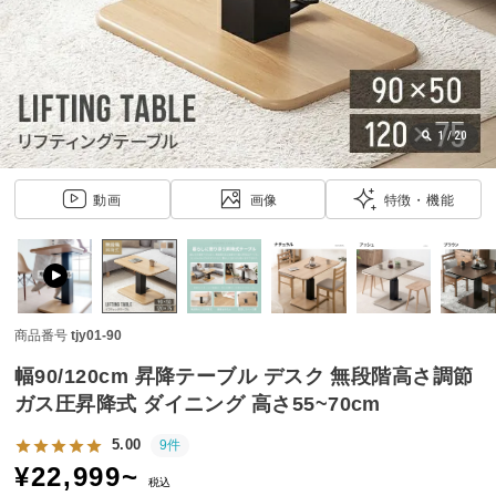
近
チ
ェ
ッ
ク
し
1
/
20
た
ア
動画
画像
特徴・機能
イ
テ
ム
商品番号
tjy01-90
特
集
幅90/120cm 昇降テーブル デスク 無段階高さ調節
一
ガス圧昇降式 ダイニング 高さ55~70cm
覧
5.00
9件
¥
22,999
~
税込
人