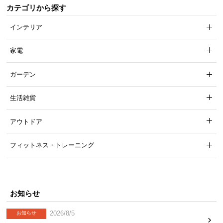
カテゴリから探す
インテリア
家電
ガーデン
生活雑貨
優しい丸みの面取り加工
アウトドア
フィットネス・トレーニング
天板とベースには「面取り加工」を施し角を丸くし
ました。小さなお子様がいるご家庭でも安心です。
お知らせ
2026/8/5
お知らせ