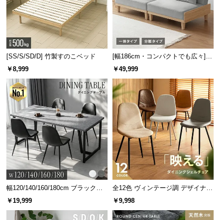
保
証
に
つ
い
[SS/S/SD/D] 竹製すのこベッド
[幅186cm・コンパクトでも広々] 3
て
人掛けソファベッド リクライニン
￥8,999
￥49,999
グ 天然木フレーム 北欧
会
員
規
約
に
つ
い
て
幅120/140/160/180cm ブラックフ
全12色 ヴィンテージ調 デザイナー
お
レーム ダイニング 大理石調 4人掛
ズシェルチェア
￥19,999
￥9,998
け
客
様