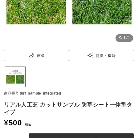
近
チ
ェ
ッ
ク
し
1
/
1
た
ア
画像
特徴・機能
イ
テ
ム
商品番号
turf_sample_integrated
特
集
リアル人工芝 カットサンプル 防草シート一体型タ
一
イプ
覧
¥
500
税込
人