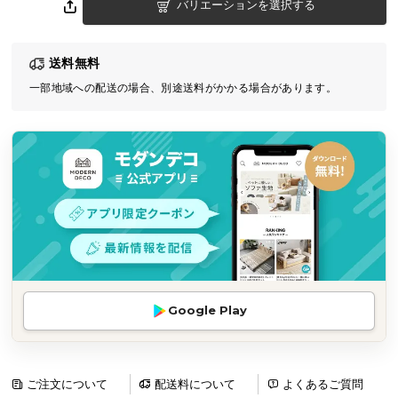
バリエーションを選択する
気
ア
イ
送料無料
テ
一部地域への配送の場合、別途送料がかかる場合があります。
ム
ラ
ン
キ
ン
グ
商
品
カ
Google Play
テ
ゴ
リ
ご注文について
配送料について
よくあるご質問
か