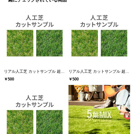
一緒にチェックされている商品
送
料
に
つ
い
て
大
型
商
リアル人工芝 カットサンプル 超高
リアル人工芝 カットサンプル 超高
品
密度タイプ
密度+静電気防止タイプ
￥500
￥500
の
配
送
に
つ
い
て