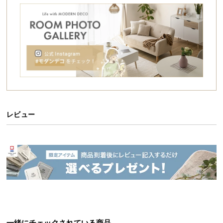
シ
ョ
ッ
ピ
ン
グ
ガ
イ
ド
レビュー
お
支
払
い
に
つ
い
て
配