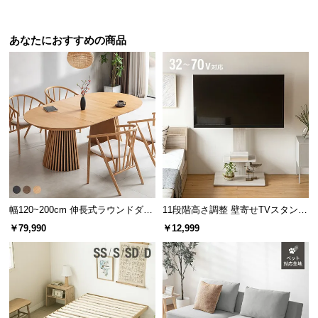
品をかごに追加しても注文が正し
求・U字ピン付属）
経
く行われません。必ずオーダーフ
路
ォームよりご注文ください※
あなたにおすすめの商品
に
つ
い
て
返
品・
キ
ャ
ン
セ
幅120~200cm 伸長式ラウンドダイ
11段階高さ調整 壁寄せTVスタンド
ル
ニングテーブル 6人掛け 天然木突
キャスター付き 上下左右角度調節
￥79,990
￥12,999
板 美しい格子デザイン
機能
に
つ
い
て