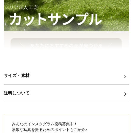
イ
ン
テ
リ
ア
コ
ー
デ
ィ
ネ
サイズ・素材
ー
ト
か
送料について
ら
探
す
みんなのインスタグラム投稿募集中！
素敵な写真を撮るためのポイントもご紹介♪