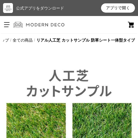
アプリで開く
公式アプリをダウンロード
ログイン
新規会員登録
トップ
全ての商品
リアル人工芝 カットサンプル 防草シート一体型タイプ
お
気
に
入
り
ア
イ
テ
ム
最