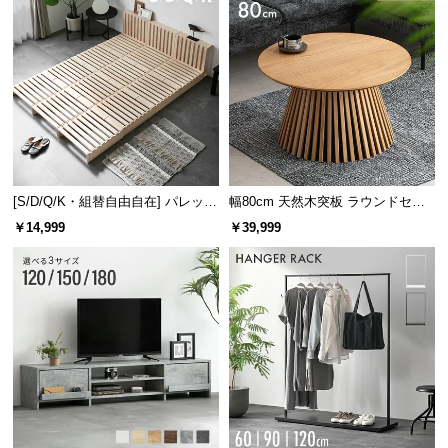
サ
ポ
ー
ト
お
知
[S/D/Q/K・組替自由自在] パレット
幅80cm 天然木突板 ラウンドセン
ら
ベッド 8/12/16枚セット
ターテーブル 美しい格子デザイン
￥14,999
￥39,999
せ
ブ
ロ
グ
企
業