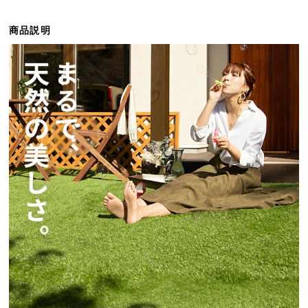
ら
探
商品説明
す
イ
ン
テ
リ
ア
テ
イ
ス
ト
か
ら
探
す