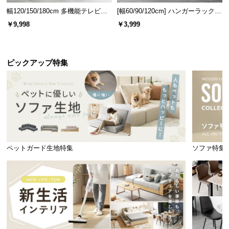
情
幅120/150/180cm 多機能テレビボ
[幅60/90/120cm] ハンガーラック
報
ード 木目/石目調 オープン収納・
スチール 4段階高さ調節 サイドフ
￥9,998
￥3,999
引き出し収納付き
ック オープンラック シンプル
©
M
O
ピックアップ特集
D
E
R
N
D
E
C
ペットガード生地特集
ソファ特集
O
C
o.,
L
t
d.
A