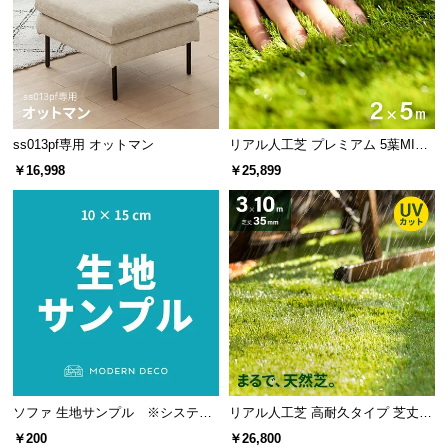
つ
い
て
開
梱
ss013pf専用 オットマン
リアル人工芝 プレミアム 5葉MI
設
X・質感をさらに追求 芝丈38mm 2
￥16,998
￥25,899
×5m 防草シート付
置
サ
ー
ビ
ス
に
つ
い
て
ソファ 生地サンプル ※システム
リアル人工芝 高耐久タイプ 芝丈35
搬
の都合上、こちらのページから商
mm 3×10m（自然な見た目を追
入
￥200
￥26,800