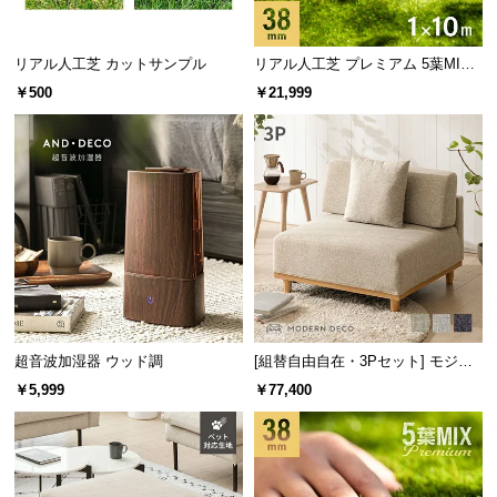
中
型
商
リアル人工芝 カットサンプル
リアル人工芝 プレミアム 5葉MI
品
X・質感をさらに追求 芝丈38mm 1
￥500
￥21,999
×10m
の
配
送
に
つ
い
て
小
型
超音波加湿器 ウッド調
[組替自由自在・3Pセット] モジュ
商
ールソファ アームレス 天然木脚
￥5,999
￥77,400
品
洗えるカバー
の
配
送
に