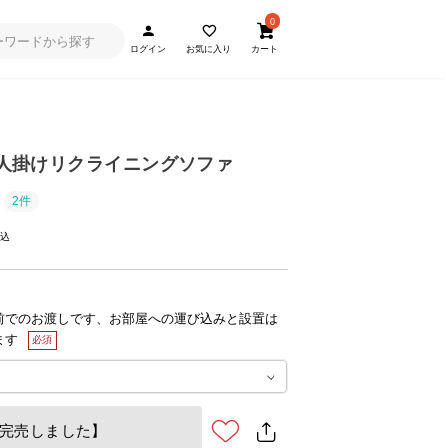
0
ログイン
お気に入り
カート
] 1人掛けリクライニングソファ
2件
前でのお渡しです、お部屋への運び込みと設置は
ます
完売しました】