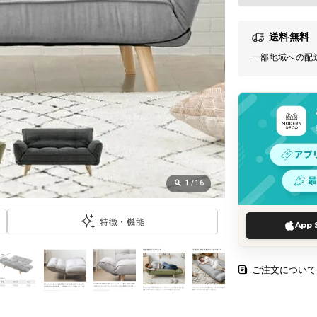
送料無料
一部地域への配
1
/
16
特徴・機能
App 
ご注文について