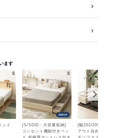
います
こベッド
[S/SD/D・大容量収納]
[幅202/209/239cm] レイ
4
コンセント機能付きベッ
アウト自由 3人掛けカウ
チ
ド 超極厚マットレス付き
チソファ 傷に強いペット
ル