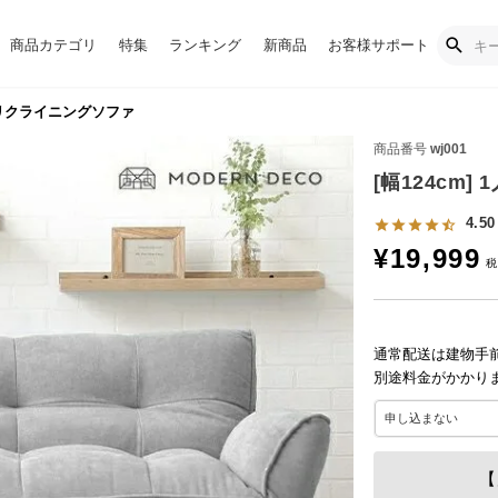
商品カテゴリ
特集
ランキング
新商品
お客様サポート
掛けリクライニングソファ
商品番号
wj001
[幅124cm
4.50
¥
19,999
通常配送は建物手
別途料金がかかり
【