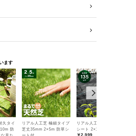
います
耐久タイ
リアル人工芝 極細タイプ
リアル人工芝 高密度防草
リ
10m 防
芝丈35mm 2×5m 防草シ
シート 2×10m
シ
￥2,999
￥
然な見た
ート付