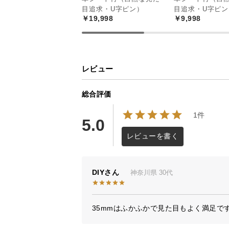
目追求・U字ピン）
目追求・U字ピン
￥19,998
￥9,998
レビュー
総合評価
1件
5.0
レビューを書く
DIY
神奈川県
30代
35mmはふかふかで見た目もよく満足で