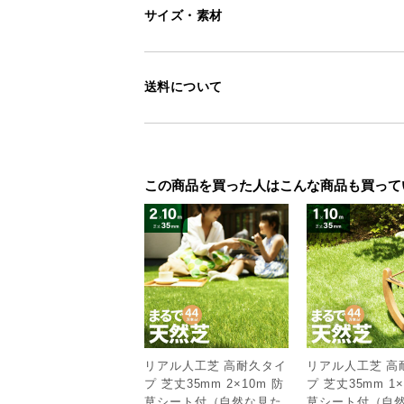
サイズ・素材
送料について
この商品を買った人はこんな商品も買って
リアル人工芝 高耐久タイ
リアル人工芝 高
プ 芝丈35mm 2×10m 防
プ 芝丈35mm 1×
草シート付（自然な見た
草シート付（自