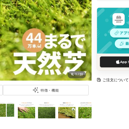
App 
1
/
20
ご注文について
特徴・機能