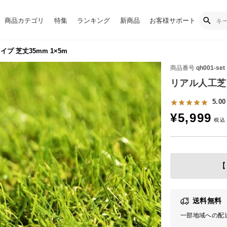
商品カテゴリ
特集
ランキング
新商品
お客様サポート
プ 芝丈35mm 1×5m
商品番号
qh001-set
リアル人工芝 
5.00
¥
5,999
【
送料無料
一部地域への配