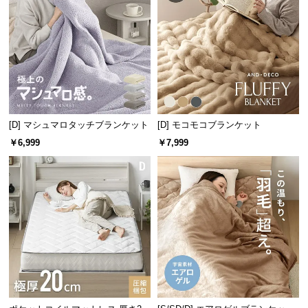
情
報
©
M
O
D
E
R
[D] マシュマロタッチブランケット
[D] モコモコブランケット
N
￥6,999
￥7,999
D
E
C
O
C
o.,
L
t
d.
A