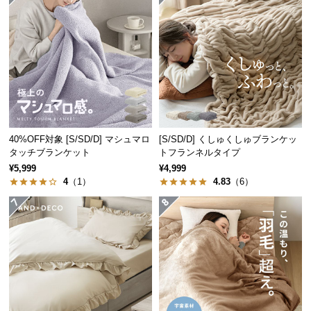
つ
い
て
開
梱
設
置
40%OFF対象 [S/SD/D] マシュマロ
[S/SD/D] くしゅくしゅブランケッ
サ
タッチブランケット
トフランネルタイプ
ー
¥5,999
¥4,999
ビ
4
（1）
4.83
（6）
ス
に
つ
い
て
搬
入