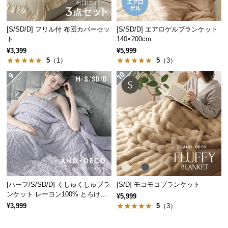
経
路
[S/SD/D] フリル付 布団カバーセッ
[S/SD/D] エアロゲルブランケット
に
ト
140×200cm
つ
¥3,399
¥5,999
い
5
（1）
5
（3）
て
返
品・
キ
ャ
ン
セ
ル
に
つ
[ハーフ/S/SD/D] くしゅくしゅブラ
[S/D] モコモコブランケット
ンケット レーヨン100% とろける
い
¥5,999
肌触り
¥3,999
5
（3）
て