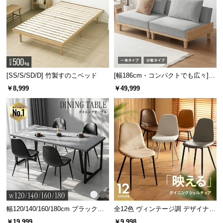
[SS/S/SD/D] 竹製すのこベッド
[幅186cm・コンパクトでも広々] 3
人掛けソファベッド リクライニン
￥8,999
￥49,999
グ 天然木フレーム 北欧
幅120/140/160/180cm ブラックフ
全12色 ヴィンテージ調 デザイナー
レーム ダイニング 大理石調 4人掛
ズシェルチェア
￥19,999
￥9,998