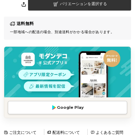
バリエーションを選択する
気
ア
イ
送料無料
テ
一部地域への配送の場合、別途送料がかかる場合があります。
ム
ラ
ン
キ
ン
グ
商
品
カ
Google Play
テ
ゴ
リ
か
ご注文について
配送料について
よくあるご質問