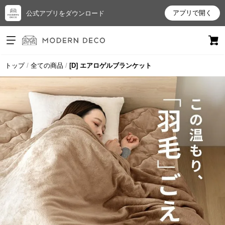
アプリで開く
公式アプリをダウンロード
ログイン
新規会員登録
トップ
全ての商品
[D] エアロゲルブランケット
お
気
に
入
り
ア
イ
テ
ム
最