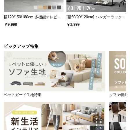
幅120/150/180cm 多機能テレビボ
[幅60/90/120cm] ハンガーラック
ード 木目/石目調 オープン収納・
スチール 4段階高さ調節 サイドフ
￥9,998
￥3,999
引き出し収納付き
ック オープンラック シンプル
ピックアップ特集
ペットガード生地特集
ソファ特集