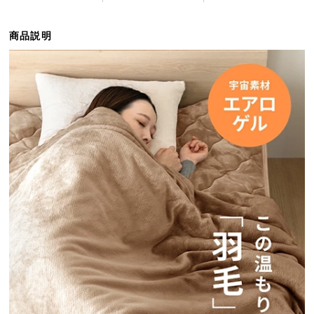
ら
探
商品説明
す
イ
ン
テ
リ
ア
テ
イ
ス
ト
か
ら
探
す