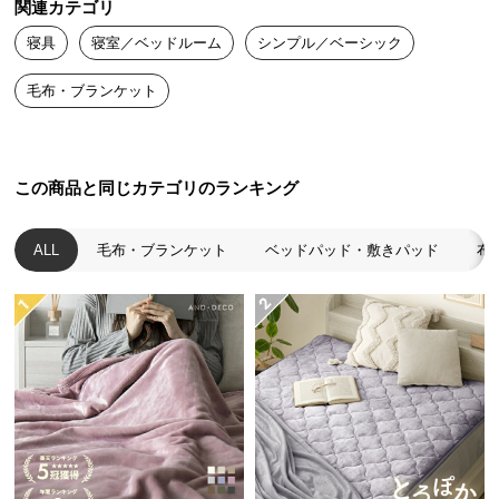
関連カテゴリ
送
寝具
寝室／ベッドルーム
シンプル／ベーシック
料
に
毛布・ブランケット
つ
い
て
この商品と同じカテゴリのランキング
大
型
商
ALL
毛布・ブランケット
ベッドパッド・敷きパッド
布
品
の
配
送
に
つ
い
て