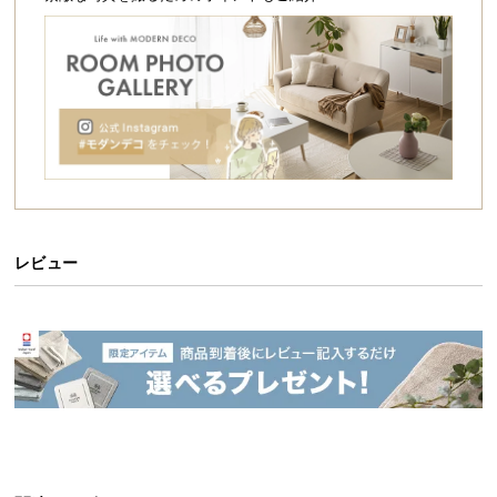
シ
ョ
ッ
ピ
ン
グ
ガ
イ
ド
お
レビュー
支
払
い
に
つ
い
て
配