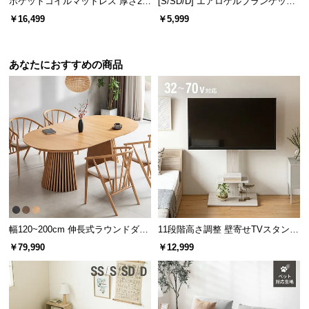
ポケットコイルマットレス 厚さ20
[S/SD/D] エアロゲルブランケット
l
cm D
140×200cm
l
￥16,499
￥5,999
あなたにおすすめの商品
幅120~200cm 伸長式ラウンドダイ
11段階高さ調整 壁寄せTVスタンド
ニングテーブル 6人掛け 天然木突
キャスター付き 上下左右角度調節
￥79,990
￥12,999
板 美しい格子デザイン
機能