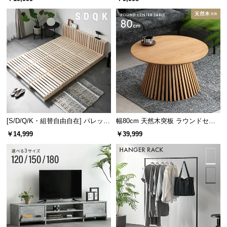
け
[S/D/Q/K・組替自由自在] パレット
幅80cm 天然木突板 ラウンドセン
ベッド 8/12/16枚セット
ターテーブル 美しい格子デザイン
￥14,999
￥39,999