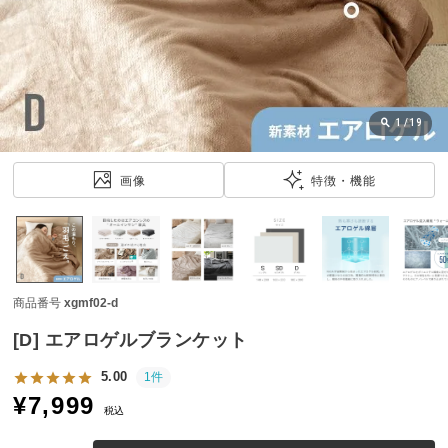
近
チ
ェ
ッ
ク
し
1
/
19
た
ア
画像
特徴・機能
イ
テ
ム
商品番号
xgmf02-d
特
集
[D] エアロゲルブランケット
一
覧
5.00
1件
¥
7,999
税込
人