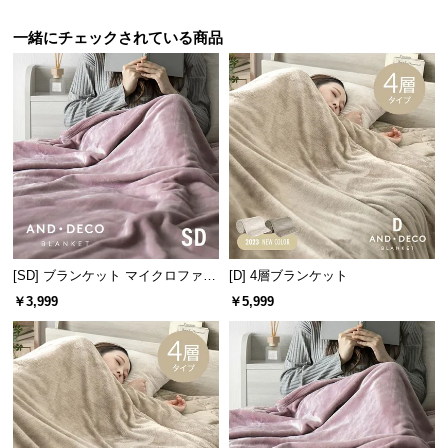
保
証
一緒にチェックされている商品
に
つ
い
て
会
員
規
約
に
[SD] ブランケット マイクロファイ
[D] 4層ブランケット
つ
バー
￥3,999
￥5,999
い
て
お
客
様