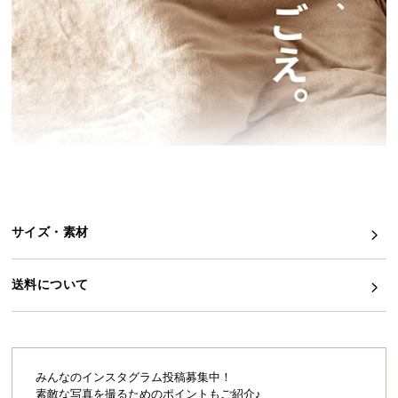
イ
ン
テ
リ
ア
コ
ー
デ
ィ
ネ
サイズ・素材
ー
ト
か
送料について
ら
探
す
みんなのインスタグラム投稿募集中！
素敵な写真を撮るためのポイントもご紹介♪