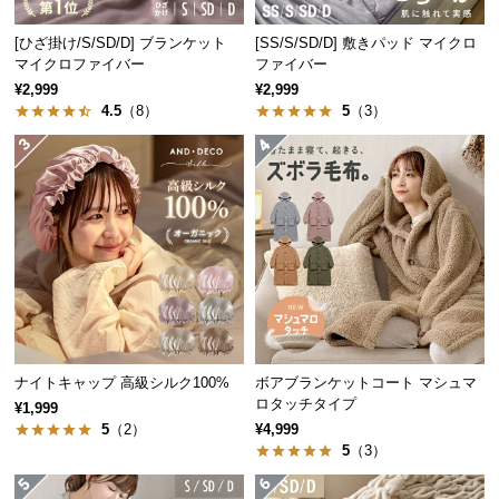
中
型
[ひざ掛け/S/SD/D] ブランケット
[SS/S/SD/D] 敷きパッド マイクロ
商
マイクロファイバー
ファイバー
品
¥2,999
¥2,999
の
4.5
（8）
5
（3）
配
送
に
つ
い
て
小
型
商
ナイトキャップ 高級シルク100%
ボアブランケットコート マシュマ
品
ロタッチタイプ
¥1,999
の
5
（2）
¥4,999
配
5
（3）
送
に