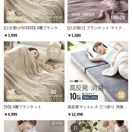
サ
ポ
ー
ト
[ひざ掛け/S/SD/D] 4層ブランケッ
[ひざ掛け] ブランケット マイクロ
ト
ファイバー
￥3,999
￥1,680
お
知
ら
せ
ブ
ロ
グ
[SD] 4層ブランケット
高反発マットレス 三つ折り 消臭
スタンダード 厚さ10cm SD
￥4,999
￥12,498
企
業