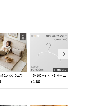
cm] 2人掛け3WAYリ
【5~100本セット】滑らな
[幅280cm] 3人掛けプレ
ニングソファ
いハンガー キッズサイズ
ムレザーフロアソファ
9
￥1,180
￥89,999