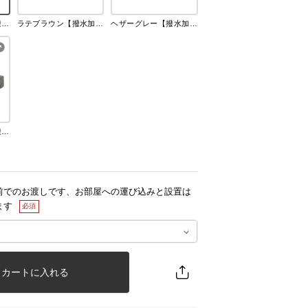
ミルキーベージュ【撥水加工】
ラテブラウン【撥水加工】
ヘザーグレー【撥水加工】
チャコールグレー【撥水加工】
前でのお渡しです、お部屋への運び込みと設置は
ます
カートに入れる