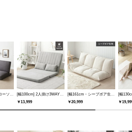
けローソフ
[幅100cm] 2人掛け3WAYリ
[幅161cm・シープボア生
[幅130
グ 格納
クライニングソファ コンパ
地] 2人掛けフロアソファ 座
クライ
￥13,999
￥20,999
￥19,99
ームレス
クトタイプ
椅子タイプ リクライニング