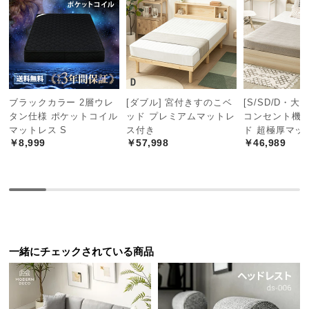
つ
い
て
開
梱
ブラックカラー 2層ウレ
[ダブル] 宮付きすのこベ
[S/SD/D・大
設
タン仕様 ポケットコイル
ッド プレミアムマットレ
コンセント機
置
マットレス S
ス付き
ド 超極厚マッ
サ
￥8,999
￥57,998
￥46,989
ー
ビ
ス
に
つ
い
一緒にチェックされている商品
て
搬
入