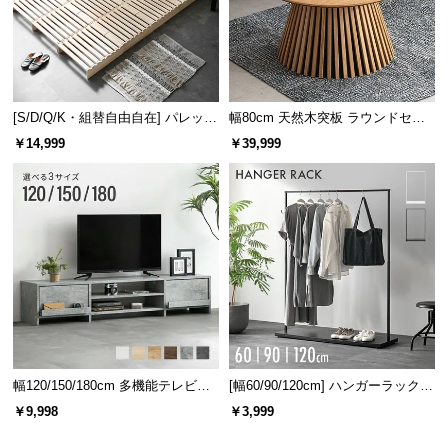
[S/D/Q/K・組替自由自在] パレット
幅80cm 天然木突板 ラウンドセン
ベッド 8/12/16枚セット
ターテーブル 美しい格子デザイン
￥14,999
￥39,999
幅120/150/180cm 多機能テレビボ
[幅60/90/120cm] ハンガーラック
ード 木目/石目調 オープン収納・
スチール 4段階高さ調節 サイドフ
￥9,998
￥3,999
引き出し収納付き
ック オープンラック シンプル