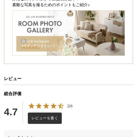
シ
素敵な写真を撮るためのポイントもご紹介♪
ョ
ッ
ピ
ン
グ
ガ
イ
ド
お
支
レビュー
払
い
総合評価
に
3件
つ
4.7
い
レビューを書く
て
配