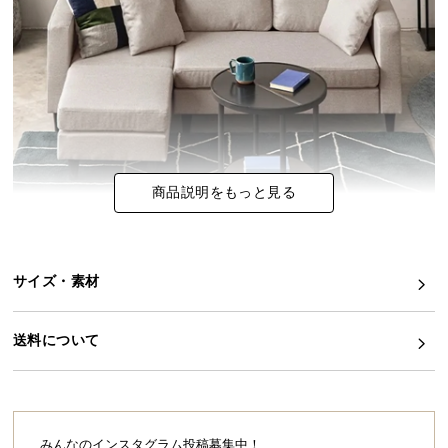
イ
ン
テ
リ
ア
コ
ー
商品説明をもっと見る
デ
ィ
ネ
ー
サイズ・素材
ト
か
ら
送料について
探
す
みんなのインスタグラム投稿募集中！