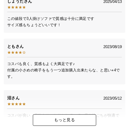
しょうた
2025/04/13
送
料
に
この値段で3人掛けソファで質感は十分に満足です

つ
サイズ感もちょうどいいです！
い
て
とも
2023/08/19
大
型
コスパも良く、質感もよく大満足です♪

商
付属の小さめの椅子をもう一つ追加購入出来たらな、と思い⭐︎4で
品
す。
の
配
送
沼
に
2023/05/12
つ
い
コスパが良い、品物もゆったりとしていて、座り込ごちが快適で
て
もっと見る
す。