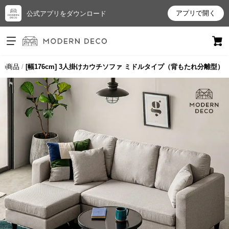
アプリで開く
公式アプリをダウンロード
ログイン
新規会員登録
の商品
[幅176cm] 3人掛けカウチソファ ミドルタイプ（背もたれ分離型）
お
気
に
入
り
ア
イ
テ
ム
最