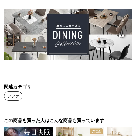
中
型
商
品
の
配
送
に
つ
い
て
小
関連カテゴリ
型
ソファ
商
品
の
この商品を買った人はこんな商品も買っています
配
送
に