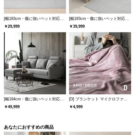
サ
ポ
[幅183cm・傷に強いペット対応生
[幅183cm・傷に強いペット対応生
ー
地も] 3人掛けカウチソファ 組換え
地] 3人掛けカウチソファ 組換え可
￥29,999
￥39,999
ト
可能 L字型 北欧デザイン
能 L字型 北欧デザイン
お
知
ら
せ
ブ
ロ
[幅194cm・傷に強いペット対応生
[D] ブランケット マイクロファイ
地も] 3人掛けカウチソファ ヘッド
バー
グ
￥49,999
￥4,999
レスト付 レイアウト自由 広々設計
あなたにおすすめの商品
企
業