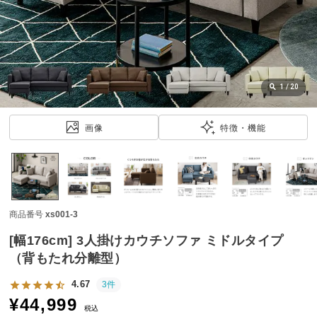
近
チ
ェ
ッ
ク
し
1
/
20
た
ア
画像
特徴・機能
イ
テ
ム
商品番号
xs001-3
特
集
[幅176cm] 3人掛けカウチソファ ミドルタイプ
一
（背もたれ分離型）
覧
4.67
3件
¥
44,999
税込
人