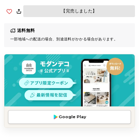
気
【完売しました】
ア
イ
テ
送料無料
ム
一部地域への配送の場合、別途送料がかかる場合があります。
ラ
ン
キ
ン
グ
商
品
カ
テ
Google Play
ゴ
リ
か