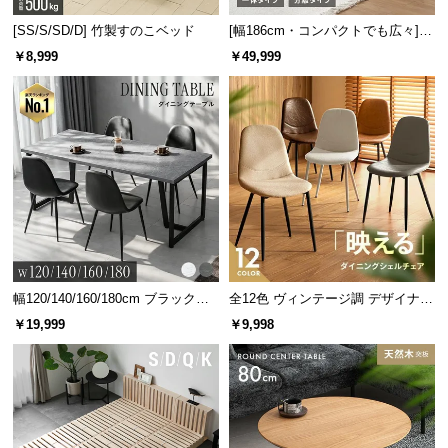
l
l
[SS/S/SD/D] 竹製すのこベッド
[幅186cm・コンパクトでも広々] 3
人掛けソファベッド リクライニン
￥8,999
￥49,999
グ 天然木フレーム 北欧
幅120/140/160/180cm ブラックフ
全12色 ヴィンテージ調 デザイナー
レーム ダイニング 大理石調 4人掛
ズシェルチェア
￥19,999
￥9,998
け