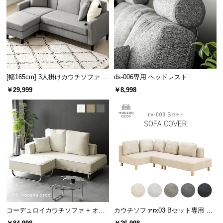
経
路
に
つ
い
て
[幅165cm] 3人掛けカウチソファ レ
ds-006専用 ヘッドレスト
ギュラータイプ
返
￥29,999
￥8,998
品・
キ
ャ
ン
セ
ル
に
つ
い
て
コーデュロイカウチソファ + オッ
カウチソファrx03 Bセット専用 交
トマン
換用カバー カウチ+2P+1Pセット