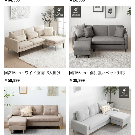
￥84,998
￥26,998
保
証
に
つ
い
て
会
員
規
約
[幅216cm・ワイド座面] 3人掛けカ
[幅165cm・傷に強いペット対応生
に
ウチソファ ブラックスチール脚 L
地] 3人掛けカウチソファ レギュラ
￥59,999
￥39,999
字 ホテルライク 高級感 ペットガ
ータイプ ペットガード生地
つ
ード生地
い
て
お
客
様