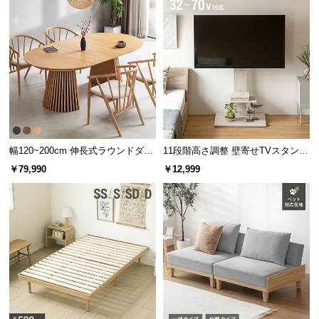
情
報
©
M
O
D
E
R
N
幅120~200cm 伸長式ラウンドダイ
11段階高さ調整 壁寄せTVスタンド
D
ニングテーブル 6人掛け 天然木突
キャスター付き 上下左右角度調節
￥79,990
￥12,999
E
板 美しい格子デザイン
機能
C
O
C
o.,
L
t
d.
A