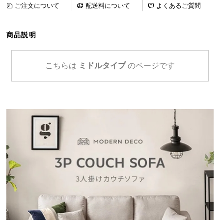
ご注文について
配送料について
よくあるご質問
ら
探
す
商品説明
イ
こちらは
ミドルタイプ
のページです
ン
テ
リ
ア
テ
イ
ス
ト
か
ら
探
す