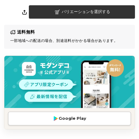
気
バリエーションを選択する
ア
イ
テ
送料無料
ム
一部地域への配送の場合、別途送料がかかる場合があります。
ラ
ン
キ
ン
グ
商
品
カ
テ
Google Play
ゴ
リ
か