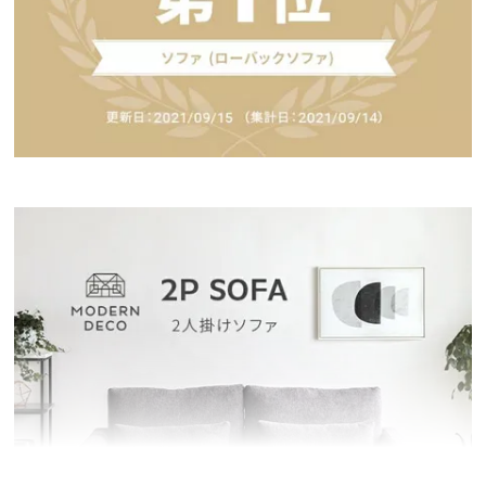
イ
ン
テ
リ
ア
コ
ー
デ
ィ
ネ
ー
ト
か
ら
探
す