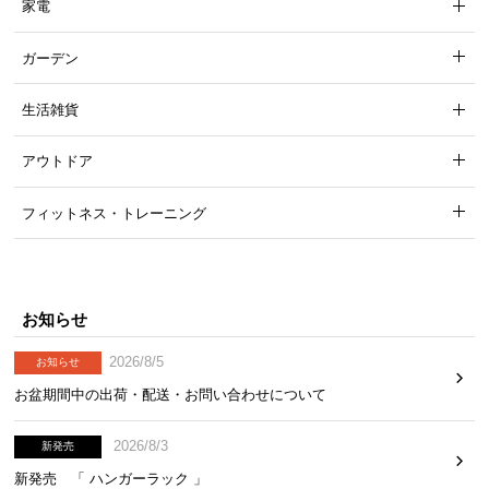
家電
経
路
ガーデン
に
つ
生活雑貨
い
て
アウトドア
返
フィットネス・トレーニング
品・
キ
ャ
ン
セ
お知らせ
ル
2026/8/5
お知らせ
に
つ
お盆期間中の出荷・配送・お問い合わせについて
い
て
2026/8/3
新発売
新発売 「 ハンガーラック 」