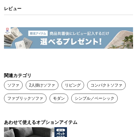
送
レビュー
料
に
つ
い
て
大
型
商
関連カテゴリ
品
の
ソファ
2人掛けソファ
リビング
コンパクトソファ
配
送
ファブリックソファ
モダン
シンプル／ベーシック
に
つ
い
あわせて使えるオプションアイテム
て