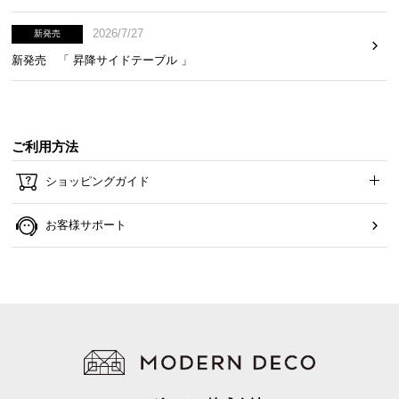
保
証
2026/7/27
新発売
に
新発売 「 昇降サイドテーブル 」
つ
い
て
ご利用方法
会
員
ショッピングガイド
規
約
お客様サポート
に
つ
い
て
お
客
様