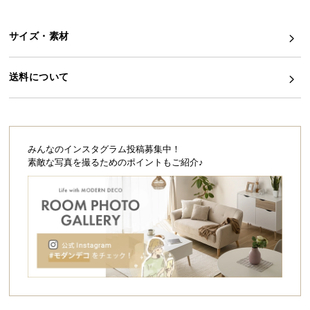
シ
ョ
ッ
サイズ・素材
ピ
ン
送料について
グ
ガ
イ
ド
みんなのインスタグラム投稿募集中！
お
素敵な写真を撮るためのポイントもご紹介♪
支
払
い
に
つ
い
て
配