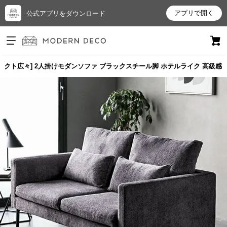
アプリで開く
公式アプリをダウンロード
ログイン
新規会員登録
ンパクト広々] 2人掛けモダンソファ ブラックスチール脚 ホテルライク 高級感
お
気
に
入
り
ア
イ
テ
ム
最