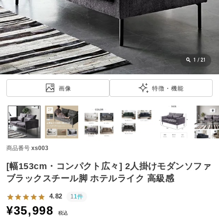
近
チ
ェ
ッ
ク
し
1
/
21
た
ア
画像
特徴・機能
イ
テ
ム
商品番号
xs003
特
集
[幅153cm・コンパクト広々] 2人掛けモダンソファ
一
ブラックスチール脚 ホテルライク 高級感
覧
4.82
11件
¥
35,998
税込
人