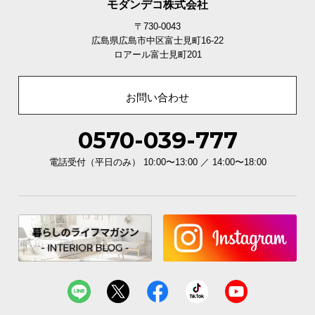
モダンデコ株式会社
サ
〒730-0043
ポ
広島県広島市中区富士見町16-22
ー
ロアール富士見町201
ト
お問い合わせ
お
知
0570-039-777
ら
電話受付（平日のみ） 10:00〜13:00 ／ 14:00〜18:00
せ
ブ
ロ
グ
企
業