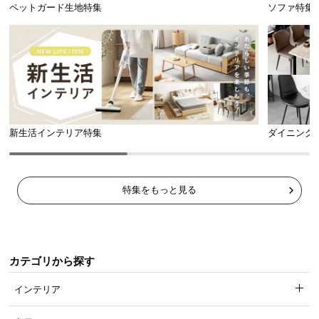
ペットガード生地特集
ソファ特集
つ
い
て
開
梱
設
置
新生活インテリア特集
ダイニング
サ
ー
ビ
特集をもっと見る
ス
に
つ
い
カテゴリから探す
て
インテリア
搬
入