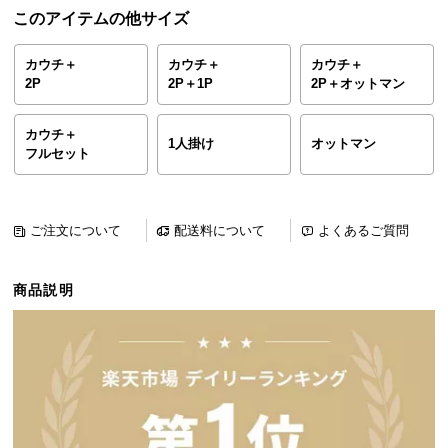
ら
このアイテムの他サイズ
探
す
カウチ＋
カウチ＋
カウチ＋
2P
2P＋1P
2P＋オットマン
イ
カウチ＋
1人掛け
オットマン
フルセット
ン
テ
リ
ア
ご注文について
配送料について
よくあるご質問
テ
イ
商品説明
ス
ト
か
ら
探
す