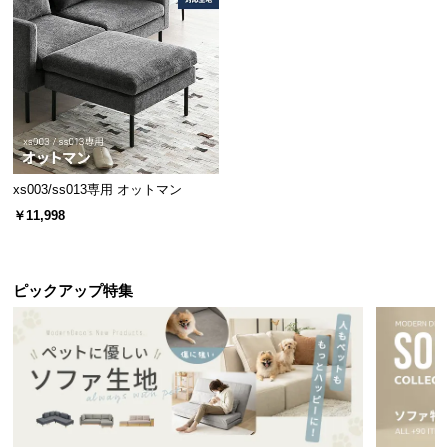
中
型
商
品
の
配
送
に
xs003/ss013専用 オットマン
つ
い
￥11,998
て
小
ピックアップ特集
型
商
品
の
配
送
に