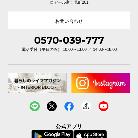
優しい丸みの面取り加工
ロアール富士見町201
木目の見た目も引き立てる「面取り加工」は、優し
い触り心地です。
お問い合わせ
0570-039-777
電話受付（平日のみ） 10:00〜13:00 ／ 14:00〜18:00
安心してリラックスできる耐久性
公式アプリ