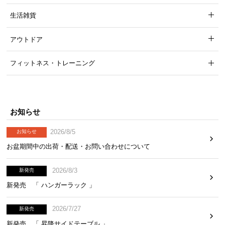
生活雑貨
アウトドア
フィットネス・トレーニング
テーブルの四隅を金具で固定
テーブルの四隅は裏から金具でしっかりと固定。ぐ
らつきにくくなり安定感が増しました。
お知らせ
2026/8/5
お知らせ
お盆期間中の出荷・配送・お問い合わせについて
2026/8/3
新発売
新発売 「 ハンガーラック 」
2026/7/27
新発売
新発売 「 昇降サイドテーブル 」