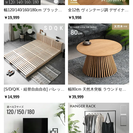
幅120/140/160/180cm ブラックフ
全12色 ヴィンテージ調 デザイナー
レーム ダイニング 大理石調 4人掛
ズシェルチェア
￥19,999
￥9,998
け
コンパクトながら使いやすいテーブル
テーブルはコンパクトで使いやすいサイズ感。2人暮
らしや、お子様が小さいご家庭にもオススメです。
[S/D/Q/K・組替自由自在] パレット
幅80cm 天然木突板 ラウンドセン
ベッド 8/12/16枚セット
ターテーブル 美しい格子デザイン
￥14,999
￥39,999