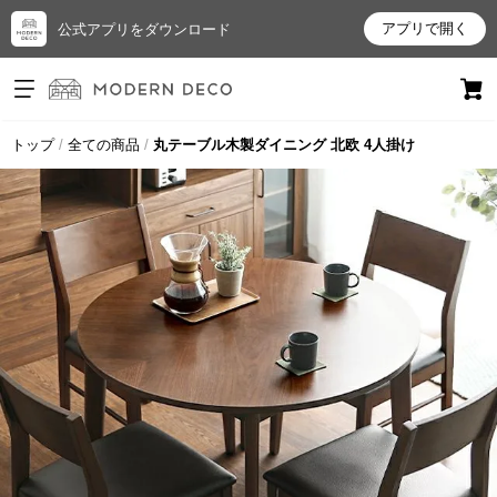
アプリで開く
公式アプリをダウンロード
ログイン
新規会員登録
トップ
全ての商品
丸テーブル木製ダイニング 北欧 4人掛け
お
気
に
入
り
ア
イ
テ
ム
最