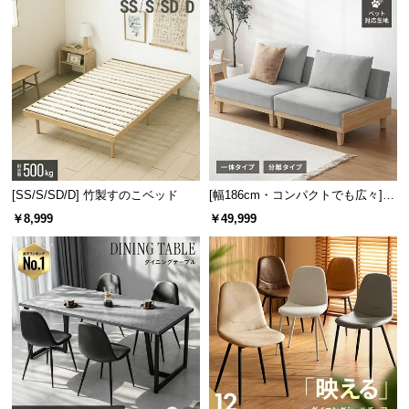
[SS/S/SD/D] 竹製すのこベッド
[幅186cm・コンパクトでも広々] 3
抜群の耐水性で水を零しても安心
人掛けソファベッド リクライニン
￥8,999
￥49,999
耐水性に優れた天板はお水を零しても染み込まず、
グ 天然木フレーム 北欧
サッと拭き取ることができるので食卓に最適です。