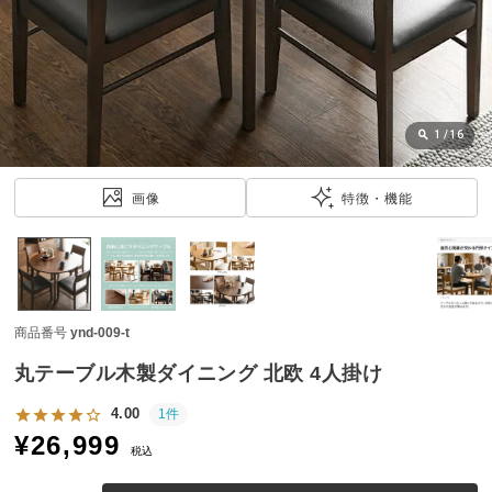
近
チ
ェ
ッ
ク
し
1
/
16
た
ア
画像
特徴・機能
イ
テ
ム
商品番号
ynd-009-t
特
集
丸テーブル木製ダイニング 北欧 4人掛け
一
覧
4.00
1件
¥
26,999
税込
人