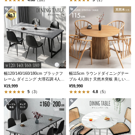
つ
い
て
省スペースでお部屋すっきり
開
スペースを無駄なく活用できる円形のテーブル。お
梱
部屋を広々見せてくれます。
設
置
サ
ー
幅120/140/160/180cm ブラックフ
幅115cm ラウンドダイニングテー
ビ
レーム ダイニング 大理石調 4人掛
ブル 4人掛け 天然木突板 美しい格
ス
け
子デザイン
¥19,999
¥59,990
に
5
（3）
4.8
（5）
つ
い
て
搬
入