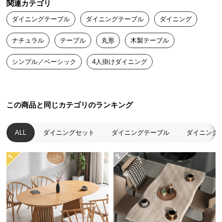
関連カテゴリ
送
角のないまん丸なカタチはお部屋のアクセントにな
ダイニングテーブル
ダイニングテーブル
ダイニング
料
るだけでなく、自由な過ごし方を可能にします。
に
ナチュラル
テーブル
丸形
木製テーブル
つ
い
シンプル／ベーシック
4人掛けダイニング
て
大
型
この商品と同じカテゴリのランキング
商
品
ALL
ダイニングセット
ダイニングテーブル
ダイニング
の
配
送
に
つ
自然と視線が交わる円形タイプ
い
て
テーブルをぐるっと囲んで座るので、自然と視線が
交わり会話が弾みます。