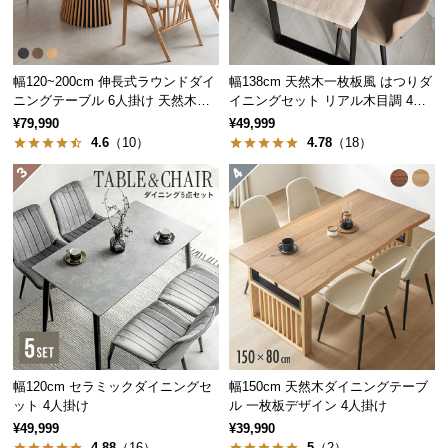
中
型
商
品
幅120~200cm 伸長式ラウンドダイ
幅138cm 天然木一枚板風 はつりダ
の
ニングテーブル 6人掛け 天然木突
イニングセット リアル木目調 4人
板 美しい格子デザイン
掛け チェア4脚セット
配
¥79,990
¥49,999
4.6
（10）
4.78
（18）
送
に
つ
い
て
小
型
人数に合わせて自然な距離を保てる
商
くっついたり離れたり、人数やシーンに合わせて心
品
地いい距離感を保てるフレキシブルなダイニングで
の
す。
幅120cm セラミックダイニングセ
幅150cm 天然木ダイニングテーブ
配
ット 4人掛け
ル 一枚板デザイン 4人掛け
送
¥49,999
¥39,990
に
4.88
（16）
5
（2）