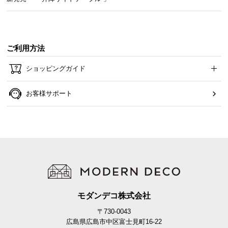
傷防止フェルトで床を守る
ご利用方法
テーブルとの脚部裏面には、フローリングの傷を防
ショッピングガイド
止するフェルトが付属しています。
お客様サポート
モダンデコ株式会社
〒730-0043
広島県広島市中区富士見町16-22