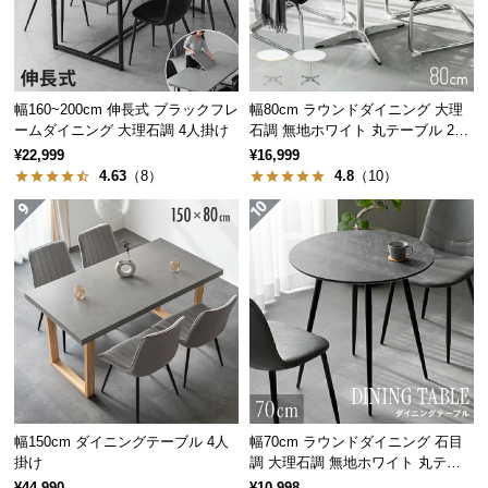
配置スペースの比較
経
路
長方形テーブル
円形テーブル
に
つ
幅160~200cm 伸長式 ブラックフレ
幅80cm ラウンドダイニング 大理
い
ームダイニング 大理石調 4人掛け
石調 無地ホワイト 丸テーブル 2人
て
掛け
¥22,999
¥16,999
4.63
（8）
4.8
（10）
返
品・
キ
広いスペースが必要
省スペースでスッキリ
ャ
ン
セ
ル
に
天然木の質感が美しいデザイン
つ
い
天然木の風合いとあたたかみを感じる天板。素材感
て
幅150cm ダイニングテーブル 4人
幅70cm ラウンドダイニング 石目
にこだわった突板製法で仕上げています。
掛け
調 大理石調 無地ホワイト 丸テー
ブル 2人掛け
¥44,990
¥10,998