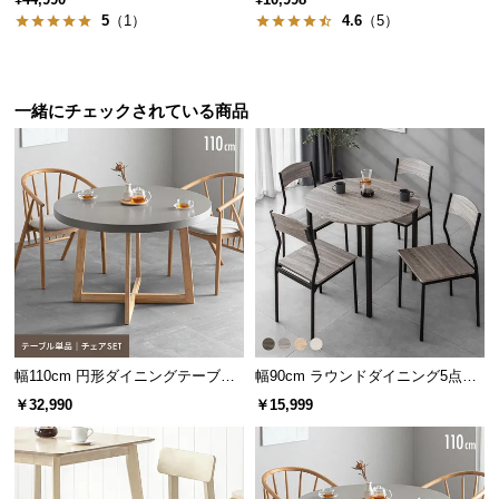
保
5
（1）
4.6
（5）
証
に
つ
い
一緒にチェックされている商品
て
会
員
規
約
に
突板とは
つ
い
合板などに薄くスライスした天然木を貼り付けた
板のこと。無垢材よりお手入れが簡単で、木目や
て
幅110cm 円形ダイニングテーブル
幅90cm ラウンドダイニング5点セ
天然木の風合いを楽しめるのが特徴です。
4人掛け
ット 4人掛け
￥32,990
￥15,999
お
客
こだわりの天板素材
様