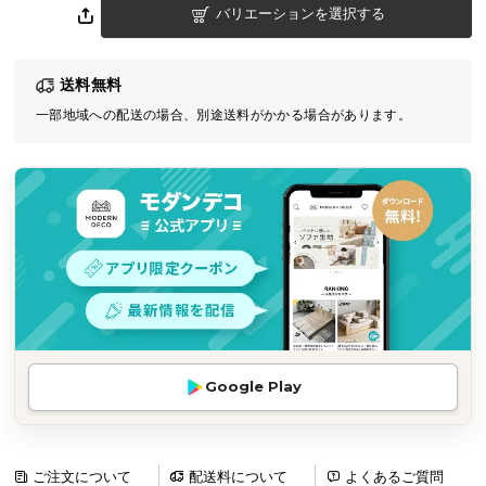
バリエーションを選択する
気
ア
イ
送料無料
テ
一部地域への配送の場合、別途送料がかかる場合があります。
ム
ラ
ン
キ
ン
グ
商
品
カ
Google Play
テ
ゴ
リ
か
ご注文について
配送料について
よくあるご質問