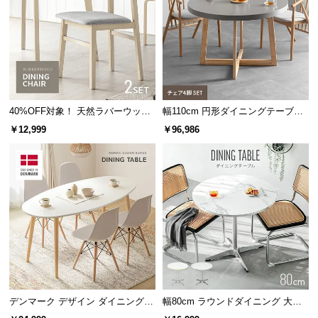
木目の素材感を最大限に引き出すため、カラーごと
サ
に最適な木材を厳選し採用しています。
ポ
ー
ト
40%OFF対象！ 天然ラバーウッド
幅110cm 円形ダイニングテーブル
お
製 ダイニングチェア2脚セット
チェア4脚セット
￥12,999
￥96,986
知
ら
せ
ブ
ロ
グ
ナチュラル
クセのない色合いと爽やかな木目が特徴のアッシュ
デンマーク デザイン ダイニングテ
幅80cm ラウンドダイニング 大理
企
業
ーブル
石調 無地ホワイト 丸テーブル 2人
材。北欧やナチュラルテイストに相性◎。