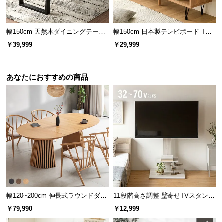
l
l
幅150cm 天然木ダイニングテーブ
幅150cm 日本製テレビボード TOT-
ル 一枚板デザイン 4人掛け
007
￥39,999
￥29,999
日々のリラックスタイムに
穏やかな木目のテーブルは、ゆったり読書したい時
あなたにおすすめの商品
やティータイムに最適です。
木の質感と機能性を両立した天板
天板には木の質感と美しい木目を活かすラッカー塗
装を施しました。
幅120~200cm 伸長式ラウンドダイ
11段階高さ調整 壁寄せTVスタンド
ニングテーブル 6人掛け 天然木突
キャスター付き 上下左右角度調節
￥79,990
￥12,999
板 美しい格子デザイン
機能