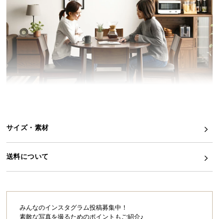
イ
ン
テ
リ
ア
コ
ー
デ
ィ
ネ
サイズ・素材
ー
こちらは
ダイニングテーブル単品
のページです
ト
か
送料について
ら
探
自然体な暮らしを育むラウンドダイニング
す
向かい合わせに座ったり、横に並んだり、シーンに
合わせて心地良い過ごし方ができるラウンドダイニ
みんなのインスタグラム投稿募集中！
ング。天然木の温かみと穏やかな曲線が、理想の自
素敵な写真を撮るためのポイントもご紹介♪