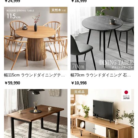
￥24,999
￥16,999
情
掛け
報
©
M
バラエティに富んだ活用シーン
O
D
E
使う場面を選ばないデザインのため、暮らしの中の
様々な場面で活用できます。
R
N
D
幅115cm ラウンドダイニングテー
幅70cm ラウンドダイニング 石目
E
ブル 4人掛け 天然木突板 美しい格
調 大理石調 無地ホワイト 丸テー
C
￥59,990
￥10,998
子デザイン
ブル 2人掛け
O
C
o.,
L
t
d.
A