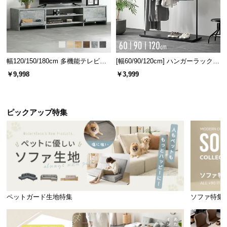
直径
高さ
幅120/150/180cm 多機能テレビボ
[幅60/90/120cm] ハンガーラック
ード 木目/石目調 オープン収納・
スチール 4段階高さ調節 サイドフ
￥9,998
￥3,999
約100㎝
約70.5㎝
引き出し収納付き
ック オープンラック シンプル
ピックアップ特集
脚を組んでもゆったり
天板の下は脚を組んでもゆったり座れる広さなの
で、十分にくつろぐことができます。
ペットガード生地特集
ソファ特集