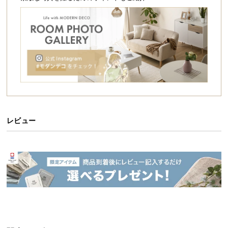
シ
然体な暮らしを実現してくれます。
ョ
ッ
ピ
ン
グ
ガ
イ
ド
お
レビュー
支
払
い
に
つ
い
て
使い勝手の良いラウンドテーブル
配