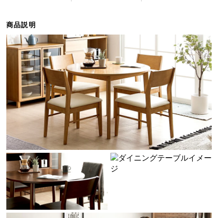
ら
探
商品説明
す
イ
ン
テ
リ
ア
テ
イ
ス
ト
か
ら
探
す