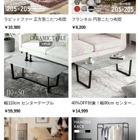
情
報
©
ラビットファー 正方形こたつ布団
フランネル 円形こたつ布団
M
￥10,980
￥8,200
O
D
E
R
N
D
E
C
O
C
幅110cm センターテーブル
40%OFF対象！幅90cm センターテ
o.,
ーブル 大理石/モルタル調 スクエ
￥59,990
￥14,999
L
アレッグ 安心面取り加工
t
d.
A