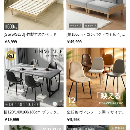
[SS/S/SD/D] 竹製すのこベッド
[幅186cm・コンパクトでも広々] 3
人掛けソファベッド リクライニン
￥8,999
￥49,999
グ 天然木フレーム 北欧
幅120/140/160/180cm ブラックフ
全12色 ヴィンテージ調 デザイナー
レーム ダイニング 大理石調 4人掛
ズシェルチェア
￥19,999
￥9,998
け