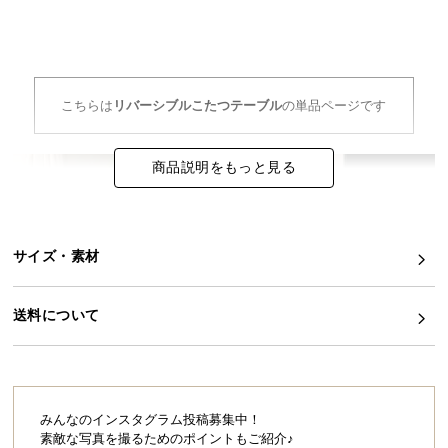
イ
ン
テ
リ
こちらは
リバーシブルこたつテーブル
の単品ページです
ア
コ
商品説明をもっと見る
ー
デ
ィ
ネ
サイズ・素材
ー
ト
か
送料について
ら
探
す
みんなのインスタグラム投稿募集中！
素敵な写真を撮るためのポイントもご紹介♪