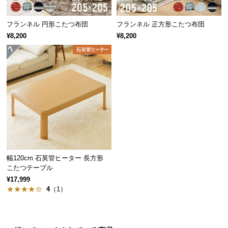
保
証
フランネル 円形こたつ布団
フランネル 正方形こたつ布団
に
¥8,200
¥8,200
つ
い
て
会
員
規
約
に
つ
い
幅120cm 石英管ヒーター 長方形
て
こたつテーブル
¥17,999
4
（1）
お
客
様