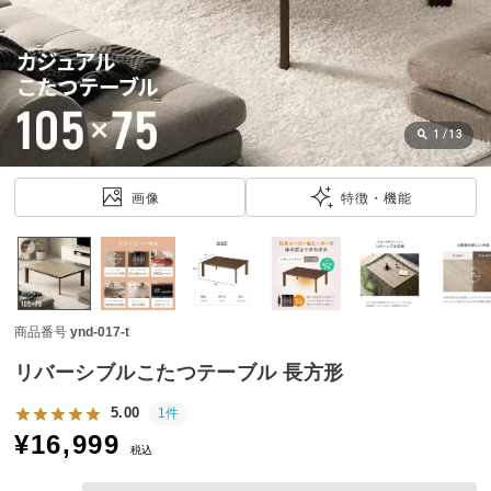
近
チ
ェ
ッ
ク
し
1
/
13
た
ア
画像
特徴・機能
イ
テ
ム
商品番号
ynd-017-t
特
集
リバーシブルこたつテーブル 長方形
一
覧
5.00
1件
¥
16,999
税込
人