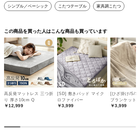
中
シンプル／ベーシック
こたつテーブル
家具調こたつ
型
商
品
この商品を買った人はこんな商品も買っています
の
配
送
に
つ
い
て
小
高反発マットレス 三つ折
[SD] 敷きパッド マイク
[ひざ掛け/S/SD
型
り 厚さ10cm Q
ロファイバー
ブランケット
商
￥12,999
￥3,999
￥3,999
品
の
配
送
に