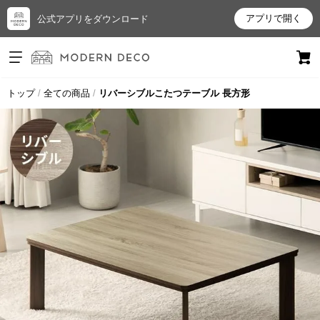
アプリで開く
公式アプリをダウンロード
ログイン
新規会員登録
トップ
全ての商品
リバーシブルこたつテーブル 長方形
お
気
に
入
り
ア
イ
テ
ム
最