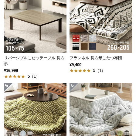
経
路
に
つ
い
て
返
リバーシブルこたつテーブル 長方
フランネル 長方形こたつ布団
品・
形
¥9,400
キ
¥16,999
5
（1）
ャ
5
（1）
ン
セ
ル
に
つ
い
て