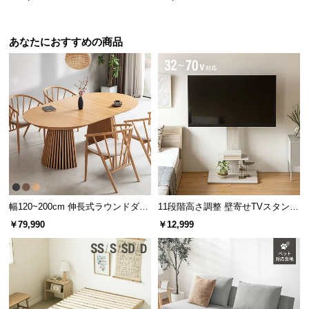
ーブル 大理石/モルタル調 300℃耐
ッグ
熱
あなたにおすすめの商品
幅120~200cm 伸長式ラウンドダイ
11段階高さ調整 壁寄せTVスタンド
ニングテーブル 6人掛け 天然木突
キャスター付き 上下左右角度調節
￥79,990
￥12,999
板 美しい格子デザイン
機能