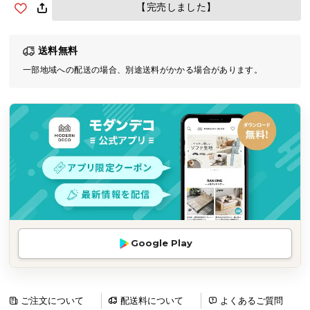
【完売しました】
気
ア
イ
送料無料
テ
一部地域への配送の場合、別途送料がかかる場合があります。
ム
ラ
ン
キ
ン
グ
商
品
カ
Google Play
テ
ゴ
リ
ご注文について
配送料について
よくあるご質問
か