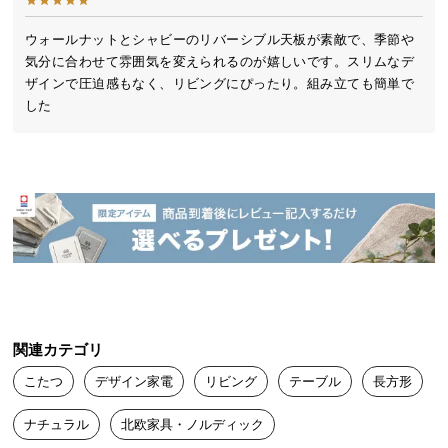
送
料
ウォールナットとシャビーのリバーシブル天板が素敵で、季節や
気分に合わせて雰囲気を変えられるのが嬉しいです。スリムなデ
に
ザインで圧迫感もなく、リビングにぴったり。組み立ても簡単で
つ
した
い
て
大
型
商
品
の
配
送
に
関連カテゴリ
つ
こたつ
デザイン家電
リビング
テーブル
長方形
い
て
ナチュラル
北欧家具・ノルディック