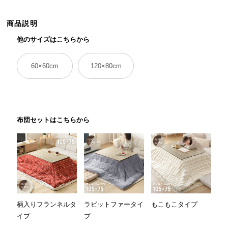
ら
探
商品説明
す
他のサイズはこちらから
60×60cm
120×80cm
イ
ン
テ
リ
ア
布団セットはこちらから
テ
イ
ス
ト
か
ら
探
柄入りフランネルタ
ラビットファータイ
もこもこタイプ
す
イプ
プ