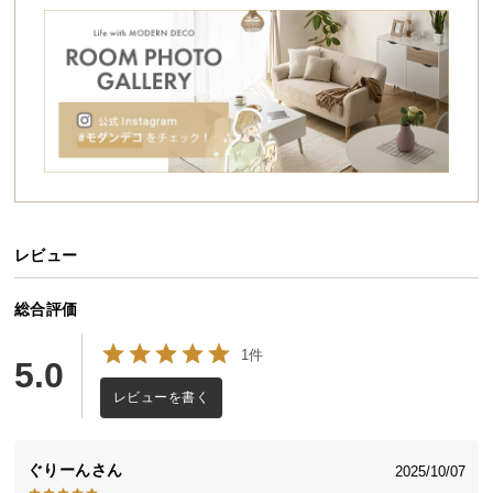
シ
ョ
ッ
ピ
ン
グ
ガ
イ
ド
レビュー
お
支
払
総合評価
い
1件
に
5.0
つ
レビューを書く
い
て
ぐりーん
2025/10/07
配