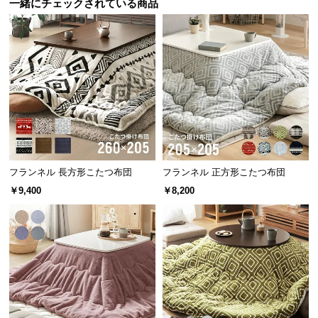
一緒にチェックされている商品
サ
ポ
ー
ト
お
知
ら
せ
フランネル 長方形こたつ布団
フランネル 正方形こたつ布団
￥9,400
￥8,200
ブ
ロ
グ
企
業