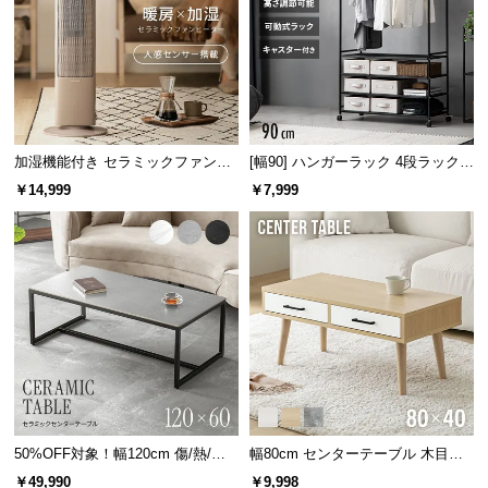
l
l
加湿機能付き セラミックファンヒ
[幅90] ハンガーラック 4段ラック収
ーター
納 キャスター付き
￥14,999
￥7,999
50%OFF対象！幅120cm 傷/熱/汚
幅80cm センターテーブル 木目調/
れに強い セラミック製センターテ
モルタル調 収納付き テーパードレ
￥49,990
￥9,998