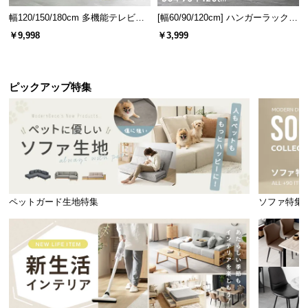
幅120/150/180cm 多機能テレビボ
[幅60/90/120cm] ハンガーラック
ード 木目/石目調 オープン収納・
スチール 4段階高さ調節 サイドフ
￥9,998
￥3,999
引き出し収納付き
ック オープンラック シンプル
ピックアップ特集
ペットガード生地特集
ソファ特集