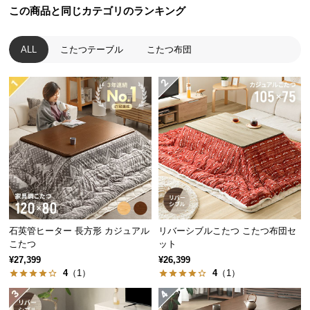
この商品と同じカテゴリのランキング
つ
い
て
ALL
こたつテーブル
こたつ布団
開
梱
設
置
サ
ー
ビ
ス
に
つ
石英管ヒーター 長方形 カジュアル
リバーシブルこたつ こたつ布団セ
い
こたつ
ット
て
¥27,399
¥26,399
4
（1）
4
（1）
搬
入