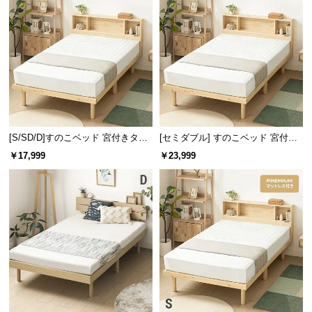
l
l
[S/SD/D]すのこベッド 宮付きタイ
[セミダブル] すのこベッド 宮付き
プ
タイプ
￥17,999
￥23,999