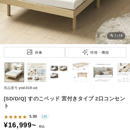
近
チ
ェ
ッ
ク
し
1
/
18
た
ア
画像
特徴・機能
イ
テ
ム
商品番号
ynd-019-sd
特
集
[SD/D/Q] すのこベッド 宮付きタイプ 2口コンセン
一
ト
覧
5.00
1件
¥
16,999
~
税込
人