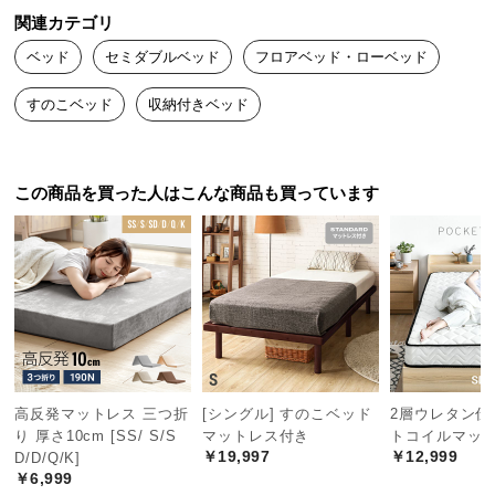
関連カテゴリ
つ
い
ベッド
セミダブルベッド
フロアベッド・ローベッド
て
すのこベッド
収納付きベッド
開
梱
設
この商品を買った人はこんな商品も買っています
置
サ
ー
ビ
ス
に
つ
い
て
高反発マットレス 三つ折
[シングル] すのこベッド
2層ウレタン仕
り 厚さ10cm [SS/ S/S
マットレス付き
トコイルマット
￥19,997
￥12,999
搬
D/D/Q/K]
￥6,999
入