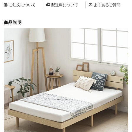
ら
ご注文について
配送料について
よくあるご質問
探
す
商品説明
イ
ン
テ
リ
ア
テ
イ
ス
ト
か
ら
探
す