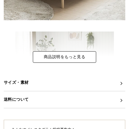
イ
ン
テ
リ
ア
コ
ー
デ
商品説明をもっと見る
ィ
ネ
ー
ト
サイズ・素材
か
ら
送料について
探
す