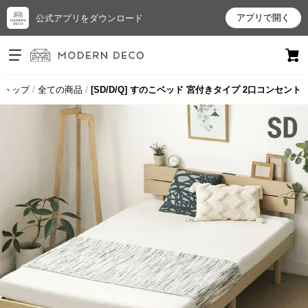
アプリで開く
公式アプリをダウンロード
ログイン
新規会員登録
トップ
全ての商品
[SD/D/Q] すのこベッド 宮付きタイプ 2口コンセント
お
気
に
入
り
ア
イ
テ
ム
最