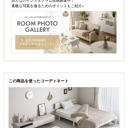
シ
みんなのインスタグラム投稿募集中！
素敵な写真を撮るためのポイントもご紹介♪
ョ
ッ
ピ
ン
グ
ガ
イ
ド
お
支
払
この商品を使ったコーディネート
い
に
つ
い
て
配