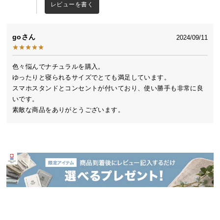
中
レビューを書く
型
商
go
2024/09/11
品
の
配
色々悩んでナチュラルを購入。

送
ゆったりと寝られるサイズでとても満足しています。

に
スマホスタンドとコンセントが付いており、使い勝手も非常に良
つ
いです。

い
素敵な商品をありがとうございます。
て
小
型
商
品
の
配
送
に