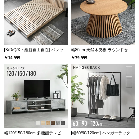
[S/D/Q/K・組替自由自在] パレット
幅80cm 天然木突板 ラウンドセン
ベッド 8/12/16枚セット
ターテーブル 美しい格子デザイン
￥14,999
￥39,999
幅120/150/180cm 多機能テレビボ
[幅60/90/120cm] ハンガーラック
ード 木目/石目調 オープン収納・
スチール 4段階高さ調節 サイドフ