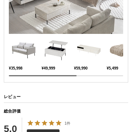
送
料
に
つ
い
て
大
型
商
¥35,998
¥49,999
¥59,990
¥5,499
品
の
配
送
レビュー
に
つ
総合評価
い
て
1件
5.0