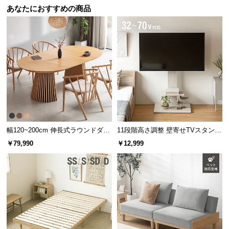
あなたにおすすめの商品
幅120~200cm 伸長式ラウンドダイ
11段階高さ調整 壁寄せTVスタンド
ニングテーブル 6人掛け 天然木突
キャスター付き 上下左右角度調節
￥79,990
￥12,999
板 美しい格子デザイン
機能