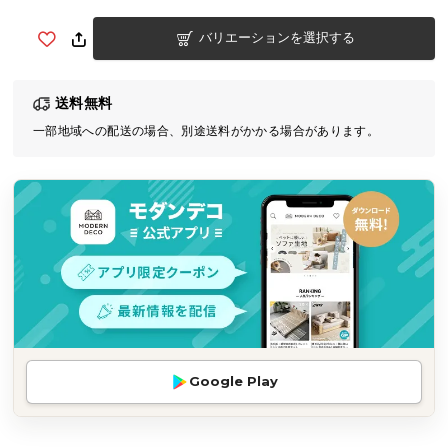
気
バリエーションを選択する
ア
イ
テ
送料無料
ム
一部地域への配送の場合、別途送料がかかる場合があります。
ラ
ン
キ
ン
グ
商
品
カ
テ
Google Play
ゴ
リ
か