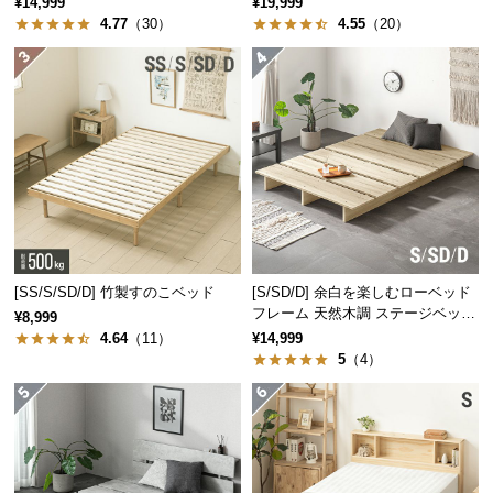
¥14,999
¥19,999
保
4.77
（30）
4.55
（20）
証
に
つ
い
て
会
員
規
約
に
[SS/S/SD/D] 竹製すのこベッド
[S/SD/D] 余白を楽しむローベッド
つ
フレーム 天然木調 ステージベッド
¥8,999
ロボット掃除機対応
い
4.64
（11）
¥14,999
5
（4）
て
お
客
様