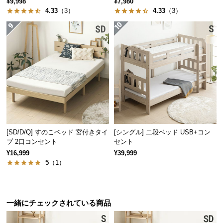
¥9,998
¥7,980
情
4.33
（3）
4.33
（3）
報
©
M
O
D
E
R
N
D
E
[SD/D/Q] すのこベッド 宮付きタイ
[シングル] 二段ベッド USB+コン
C
プ 2口コンセント
セント
O
¥16,999
¥39,999
C
5
（1）
o.,
L
t
d.
一緒にチェックされている商品
A