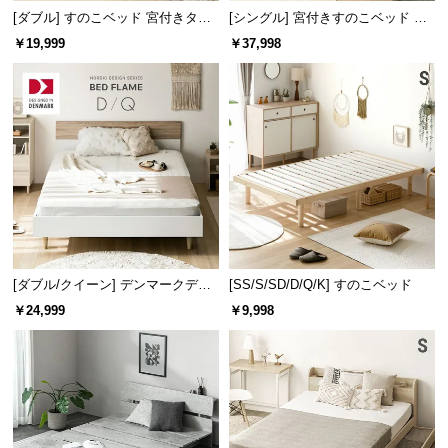
[ダブル] すのこベッド 宮付きタイ
[シングル] 宮付きすのこベッド プ
プ 2口コンセント
レミアムマットレス付き
￥19,999
￥37,998
[ダブル/クイーン] デンマークデザ
[SS/S/SD/D/Q/K] すのこベッド
イン ベッドフレーム 木目調
￥24,999
￥9,998