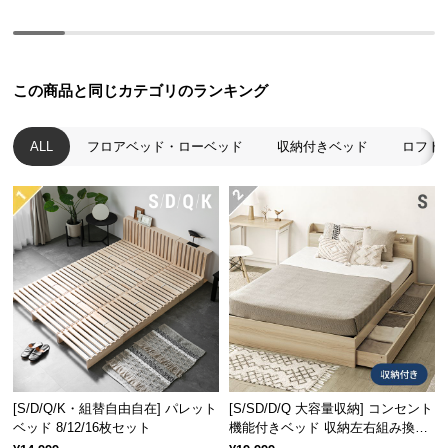
経
路
に
つ
この商品と同じカテゴリのランキング
い
て
ALL
フロアベッド・ローベッド
収納付きベッド
ロフト
返
品・
キ
ャ
ン
セ
ル
に
つ
い
て
[S/D/Q/K・組替自由自在] パレット
[S/SD/D/Q 大容量収納] コンセント
ベッド 8/12/16枚セット
機能付きベッド 収納左右組み換え
可能