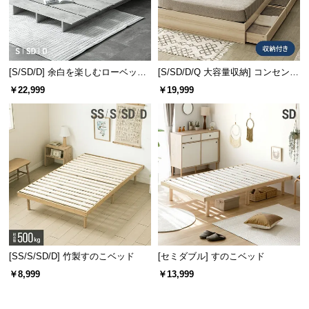
[S/SD/D] 余白を楽しむローベッド
[S/SD/D/Q 大容量収納] コンセント
フレーム 天然木調 ステージベッド
機能付きベッド 収納左右組み換え
￥22,999
￥19,999
2口コンセントタイプ
可能
[SS/S/SD/D] 竹製すのこベッド
[セミダブル] すのこベッド
￥8,999
￥13,999