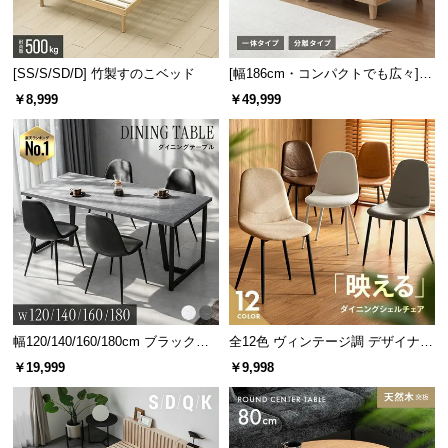
[SS/S/SD/D] 竹製すのこベッド
[幅186cm・コンパクトでも広々] 3
人掛けソファベッド リクライニン
￥8,999
￥49,999
グ 天然木フレーム 北欧
幅120/140/160/180cm ブラックフ
全12色 ヴィンテージ調 デザイナー
レーム ダイニング 大理石調 4人掛
ズシェルチェア
￥19,999
￥9,998
け