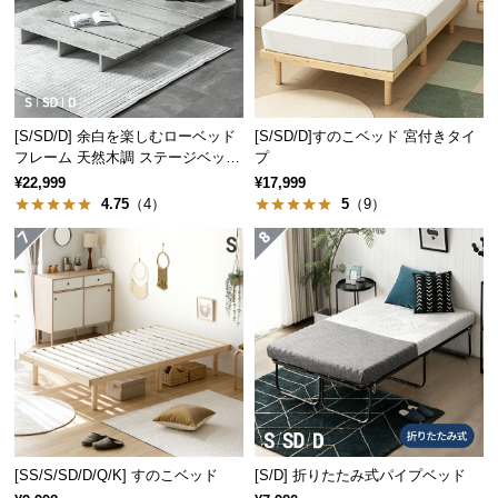
サ
ポ
ー
ト
[S/SD/D] 余白を楽しむローベッド
[S/SD/D]すのこベッド 宮付きタイ
フレーム 天然木調 ステージベッド
プ
2口コンセントタイプ
お
¥22,999
¥17,999
4.75
（4）
5
（9）
知
ら
せ
ブ
ロ
グ
企
[SS/S/SD/D/Q/K] すのこベッド
[S/D] 折りたたみ式パイプベッド
業