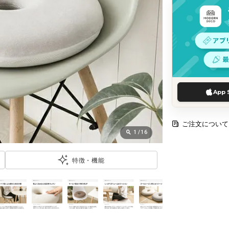
App 
ご注文について
1
/
16
特徴・機能