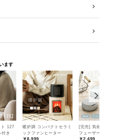
反発ウレタン
ウレタンが、体をやさしく受け止め、極上
います
 127
暖炉調 コンパクトセラミ
[完売] 気化式アロマディ
ス
￥
セル付き
ックファンヒーター
フューザー
￥8,999
￥2,499