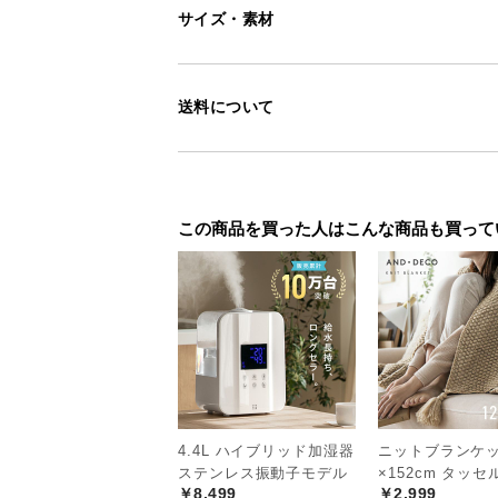
サイズ・素材
程よく沈み込む低
送料について
手型がつくほどもっちり沈む低反発
の座り心地を生みます。
この商品を買った人はこんな商品も買って
4.4L ハイブリッド加湿器
ニットブランケット
ステンレス振動子モデル
×152cm タッ
￥8,499
￥2,999