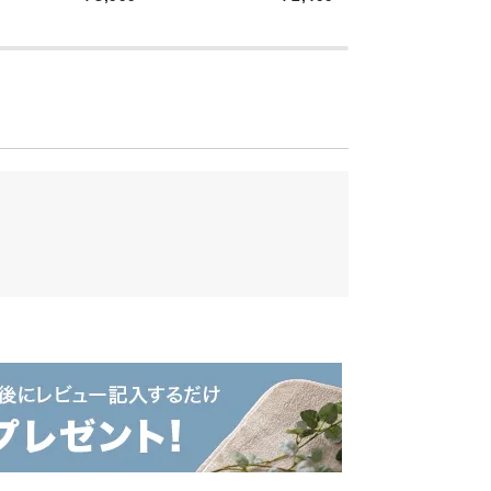
性UP
ールド製法を採用。へたりに強く、耐久性