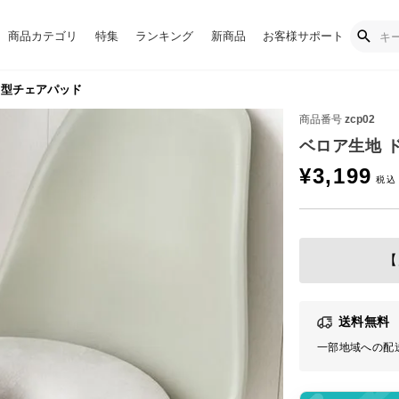
商品カテゴリ
特集
ランキング
新商品
お客様サポート
ツ型チェアパッド
商品番号
zcp02
ベロア生地 
¥
3,199
【
送料無料
一部地域への配