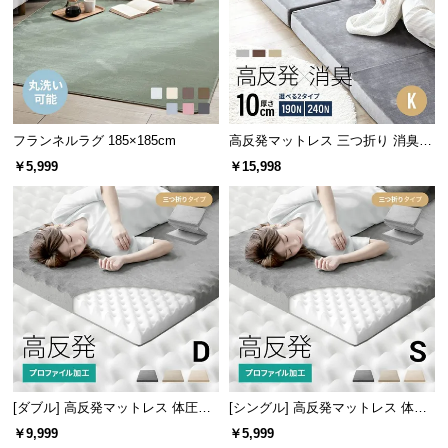
l
l
フランネルラグ 185×185cm
高反発マットレス 三つ折り 消臭
スタンダード 厚さ10cm K
￥5,999
￥15,998
通気性が重要な理由
人は寝ている間に500mlペットボト
ル1本分の水分を体温調節のために
失っていると言われています。布団
は通気性の良さが重要です。
マットレスにも最適
フローリングに直置きすると結露によるカビが発生
[ダブル] 高反発マットレス 体圧分
[シングル] 高反発マットレス 体圧
しやすいマットレスも、手軽に湿気対策ができま
散プロファイル加工 厚さ10cm 三
分散プロファイル加工 厚さ10cm
す。
￥9,999
￥5,999
つ折り
三つ折り