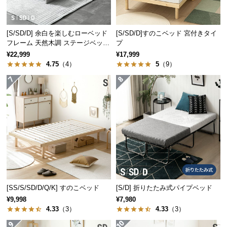
サ
ポ
[S/SD/D] 余白を楽しむローベッド
[S/SD/D]すのこベッド 宮付きタイ
ー
フレーム 天然木調 ステージベッド
プ
ト
2口コンセントタイプ
¥22,999
¥17,999
4.75
（4）
5
（9）
お
知
ら
せ
ブ
敷くだけでスッキリ湿気対策
ロ
グ
[SS/S/SD/D/Q/K] すのこベッド
[S/D] 折りたたみ式パイプベッド
通気性に優れた桐すのこは、湿気やカビ対策に最
適。オールシーズン快適にお使いいただけます。
¥9,998
¥7,980
4.33
（3）
4.33
（3）
企
業