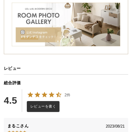
シ
ョ
桐すのこが爽やかな眠りをサポート
ッ
汗ばむ夏もジメジメが気になる梅雨や冬も、すぐれ
ピ
た通気性で質のよい睡眠をサポートする桐すのこベ
ン
ッド。手軽に室内干しができるおりたたみ式で、お
布団のお手入れをもっと快適に。
グ
ガ
イ
ド
レビュー
お
支
払
総合評価
い
2件
に
4.5
つ
レビューを書く
い
て
まるこ
2023/08/21
配