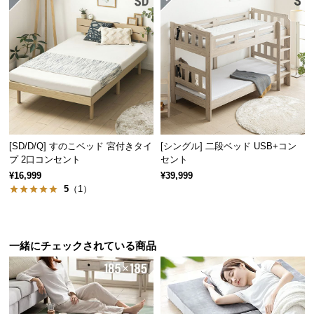
情
報
©
M
O
D
E
R
N
[SD/D/Q] すのこベッド 宮付きタイ
[シングル] 二段ベッド USB+コン
D
プ 2口コンセント
セント
E
¥16,999
¥39,999
C
5
（1）
湿気をさらりと逃がす通気性
O
すのこの隙間から空気を通すことで、夏の汗による
C
湿気や冬のジメジメとした結露から布団を守りま
o.,
す。
一緒にチェックされている商品
L
t
d.
A