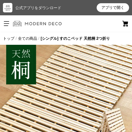
アプリで開く
公式アプリをダウンロード
ログイン
新規会員登録
トップ
全ての商品
[シングル] すのこベッド 天然桐 2つ折り
お
気
に
入
り
ア
イ
テ
ム
最