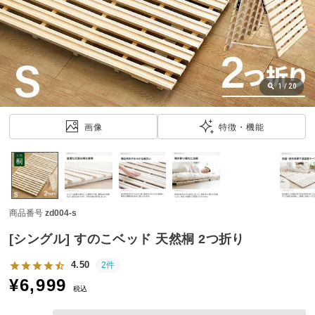
近
チ
ェ
ッ
ク
し
1
/
20
た
ア
画像
特徴・機能
イ
テ
ム
商品番号
zd004-s
特
集
[シングル] すのこベッド 天然桐 2つ折り
一
覧
4.50
2件
¥
6,999
税込
人