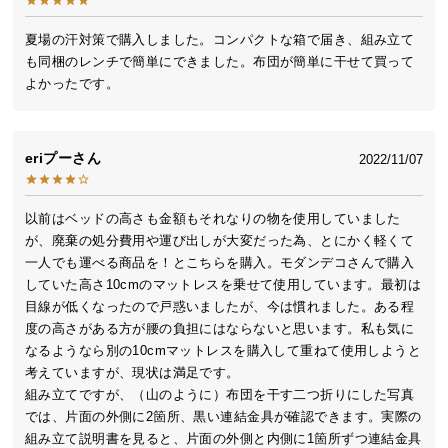
送
良質な天然の桐を使用
料
夏場の汗対策で購入しました。コンパクトな箱で届き、組み立て
も同梱のレンチで簡単にできました。布団が簡単に干せて買って
に
古くから高貴な素材として箪笥や下駄、贈答品の桐
よかったです。
つ
箱などに重宝されてきた、天然の桐を使用しまし
い
た。
て
eriプー
2022/11/07
大
型
以前はベッドの高さも金額もそれなりの物を使用していました
商
が、廃棄の処分費用や運び出しが大変だった為、とにかく軽くて
品
一人でも運べる商品を！とこちらを購入。モダンデコさんで購入
の
していた高さ10cmのマットレスを乗せて使用しています。最初は
配
目線が低くなったので戸惑いましたが、今は慣れました。ある程
送
度の高さがある方が腰の負担にはならないと思います。私も気に
に
なるようなら別の10cmマットレスを購入して重ねて使用しようと
つ
考えていますが、現状は満足です。

い
組み立てですが、（山のように）布団を干す二つ折りにした写真
て
では、片面の外側に2箇所、黒い連結金具が確認できます。実際の
組み立て説明書を見ると、片面の外側と内側に1箇所ずつ連結金具