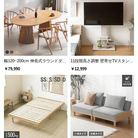
幅120~200cm 伸長式ラウンドダイ
11段階高さ調整 壁寄せTVスタンド
ニングテーブル 6人掛け 天然木突
キャスター付き 上下左右角度調節
すのこ枚数
28枚
￥79,990
￥12,999
板 美しい格子デザイン
機能
しっかりとした厚みのすのこ板
すのこ板の厚みは
約1.3㎝
。一枚一枚が身体をしっか
りと支える丈夫なつくりとなっています。