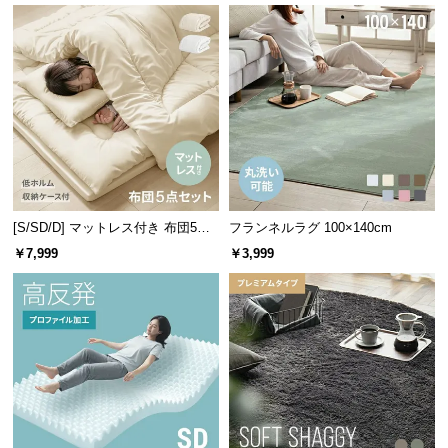
[S/SD/D] マットレス付き 布団5点
フランネルラグ 100×140cm
セット
￥7,999
￥3,999
寝心地を追求したすのこ設計
すのこ一枚一枚にまでこだわり、快適な寝心地を追
求。ストレスフリーな睡眠をお届けします。