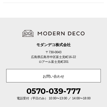
1
2
3
多忙で布団が干せない時に
忙しくて時間が取れない時も、その場ですぐに干せ
るから便利。万年床の対策にもぴったりです。
モダンデコ株式会社
〒730-0043
簡単手順でらくらく布団干し
広島県広島市中区富士見町16-22
ロアール富士見町201
面倒な布団干しがあっという間に完了！難しい手順
もなく、手軽に布団のお手入れを行えます。
お問い合わせ
0570-039-777
電話受付（平日のみ） 10:00〜13:00 ／ 14:00〜18:00