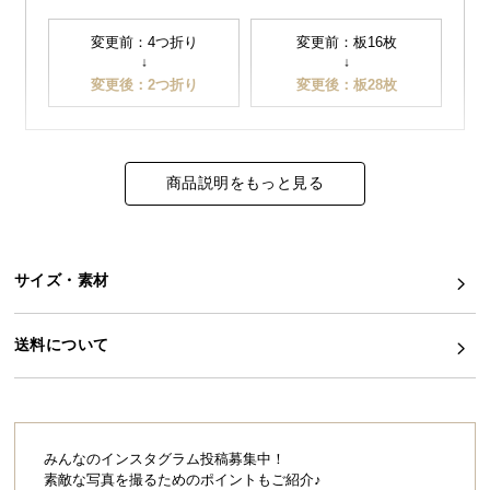
イ
変更前：4つ折り
変更前：板16枚
ン
↓
↓
変更後：2つ折り
変更後：板28枚
テ
リ
ア
コ
商品説明をもっと見る
ー
デ
ィ
ネ
サイズ・素材
ー
ト
か
送料について
ら
探
す
みんなのインスタグラム投稿募集中！
素敵な写真を撮るためのポイントもご紹介♪