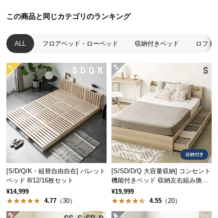
経
この商品と同じカテゴリのランキング
路
3
4
抗菌作用
防虫効果
に
カビや菌が繁殖しにく
虫が嫌うタンニンを多
つ
ALL
フロアベッド・ローベッド
収納付きベッド
ロフト
く、衛生的な環境を作
く含むことで防虫効果
い
り出します。
を発揮します。
て
返
自然の力でやさしく調湿
品・
キ
優れた調湿効果を持つ桐は、湿度に応じて空気中の
水分を吸収・放出し、快適な睡眠環境を作ります。
ャ
ン
セ
ル
に
[S/D/Q/K・組替自由自在] パレット
[S/SD/D/Q 大容量収納] コンセント
つ
ベッド 8/12/16枚セット
機能付きベッド 収納左右組み換え
い
可能
¥14,999
¥19,999
て
4.77
（30）
4.55
（20）