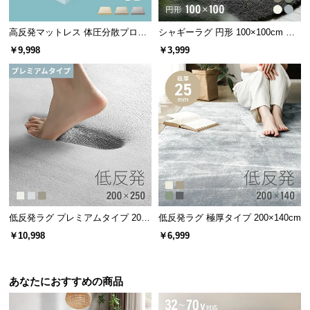
高反発マットレス 体圧分散プロフ
シャギーラグ 円形 100×100cm 洗
ァイル加工 厚さ10cm SD
える 防音 防ダニ 抗菌防臭 滑り止
￥9,998
￥3,999
め付き プレミアムタイプ
ギッシリすのこで凸凹を解消
低反発ラグ プレミアムタイプ 200×
低反発ラグ 極厚タイプ 200×140cm
28枚
のすのこ板を贅沢に使用することで、板の隙間
250cm
￥10,998
￥6,999
やゴツゴツを感じない快適な寝心地を実現しまし
た。
あなたにおすすめの商品