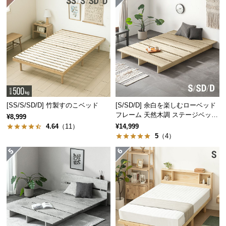
保
証
に
つ
高湿度
低湿度
い
て
会
員
[SS/S/SD/D] 竹製すのこベッド
[S/SD/D] 余白を楽しむローベッド
規
フレーム 天然木調 ステージベッド
¥8,999
約
ロボット掃除機対応
4.64
（11）
¥14,999
に
空気中の水分を
吸収
します
空気中に水分を
放出
します
5
（4）
つ
い
て
抗菌・防虫効果で清潔感キープ
桐は優れた抗菌作用や防虫作用を持つため、カビや
お
ダニの発生を抑制し、清潔にお使いいただけます。
客
様