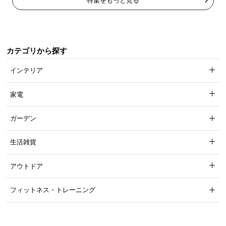
特集をもっと見る
カテゴリから探す
インテリア
マジックテープで簡単セット
家電
足元にある2カ所のマジックテープをくっつければ固
定完了。簡単セッティングで家事の時短に役立ちま
ガーデン
す。
生活雑貨
アウトドア
フィットネス・トレーニング