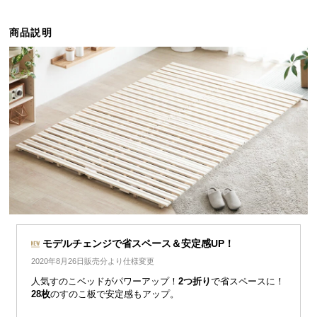
ら
探
商品説明
す
イ
ン
テ
リ
ア
テ
イ
ス
ト
か
モデルチェンジで省スペース＆安定感UP！
ら
2020年8月26日販売分より仕様変更
探
人気すのこベッドがパワーアップ！
2つ折り
で省スペースに！
す
28枚
のすのこ板で安定感もアップ。