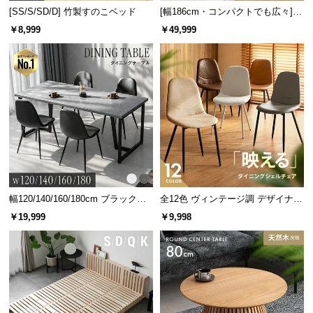
[SS/S/SD/D] 竹製すのこベッド
[幅186cm・コンパクトでも広々] 3
人掛けソファベッド リクライニン
￥8,999
￥49,999
グ 天然木フレーム 北欧
すのこ厚
約1.3㎝
幅120/140/160/180cm ブラックフ
全12色 ヴィンテージ調 デザイナー
溝カット加工で通気性UP
レーム ダイニング 大理石調 4人掛
ズシェルチェア
￥19,999
￥9,998
け
すのこの表面にカット加工を施すことで、湿気の抜
け道をつくり、通気性を更に向上しました。