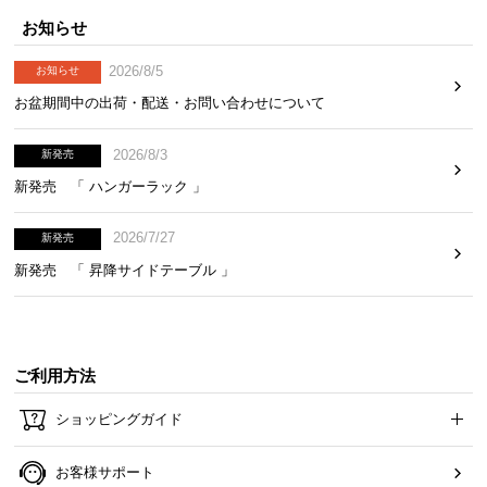
お知らせ
2026/8/5
お知らせ
お盆期間中の出荷・配送・お問い合わせについて
こんなシーンにおすすめです
2026/8/3
新発売
場所も時間も取らずサッと干せるため、日常のお手
新発売 「 ハンガーラック 」
入れシーンを快適にサポートしてくれます。
2026/7/27
新発売
新発売 「 昇降サイドテーブル 」
ご利用方法
ショッピングガイド
お客様サポート