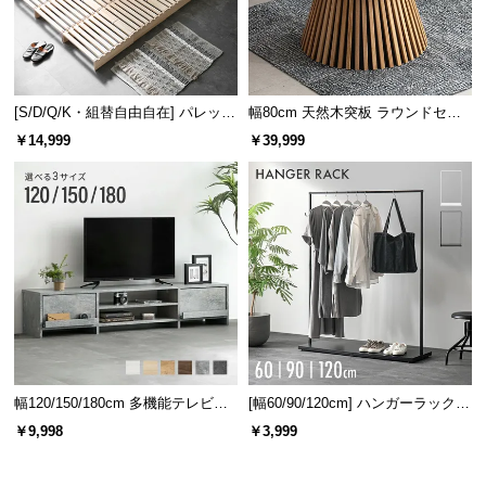
[S/D/Q/K・組替自由自在] パレット
幅80cm 天然木突板 ラウンドセン
ベッド 8/12/16枚セット
ターテーブル 美しい格子デザイン
￥14,999
￥39,999
室内干しでいつでも清潔
睡眠時の湿気対策だけでなく、室内の布団干しとし
ても活躍。セットも簡単で日々のお手入れに便利で
す。
幅120/150/180cm 多機能テレビボ
[幅60/90/120cm] ハンガーラック
ード 木目/石目調 オープン収納・
スチール 4段階高さ調節 サイドフ
￥9,998
￥3,999
引き出し収納付き
ック オープンラック シンプル