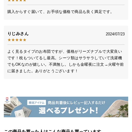
送
料
購入からすぐ届いて、お手頃な価格で商品も良く満足です。
に
つ
い
りじみ
2024/07/23
て
よく見るタイプのお布団ですが、価格がリーズナブルで大変良い
大
です！枕もついてるし最高。シーツ類はサラサラしていて洗濯機
型
でもOKなのが嬉しい。不満無し。しかも金曜夜に注文→火曜午前
商
に届きました。ありがとうございます！
品
の
配
送
に
つ
い
て
この商品を買った人はこんな商品も買っています