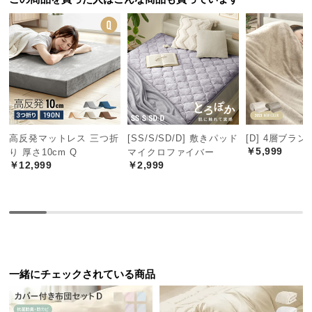
中
型
商
品
の
配
送
に
つ
高反発マットレス 三つ折
[SS/S/SD/D] 敷きパッド
[D] 4層ブラ
い
￥5,999
り 厚さ10cm Q
マイクロファイバー
￥12,999
￥2,999
て
小
型
すぐに使える、充実の7点セット
商
品
の
一緒にチェックされている商品
配
送
に