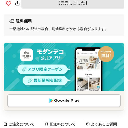
【完売しました】
気
ア
イ
送料無料
テ
一部地域への配送の場合、別途送料がかかる場合があります。
ム
ラ
ン
キ
ン
グ
商
品
カ
Google Play
テ
ゴ
リ
ご注文について
配送料について
よくあるご質問
か