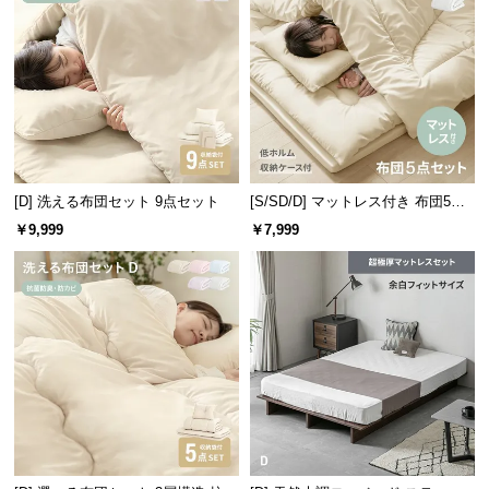
つ
い
て
開
梱
掛け布団・敷き布団・枕の寝具3点に、各種カバーと便利な収納ケー
設
スも付いた計7点セットです。
置
[D] 洗える布団セット 9点セット
[S/SD/D] マットレス付き 布団5点
セット
サ
￥9,999
￥7,999
ー
掛け布団
掛け布団カバー
ビ
ス
敷き布団
敷き布団カバー
に
セット内容
つ
枕
枕カバー
い
収納ケース
て
搬
入