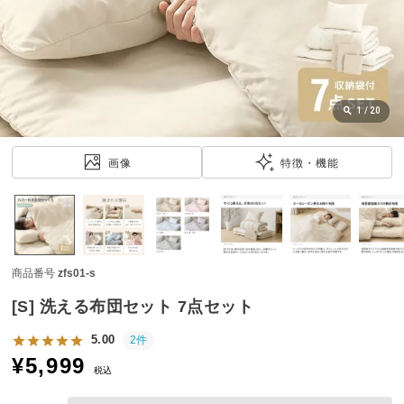
近
チ
ェ
ッ
ク
し
1
/
20
た
ア
画像
特徴・機能
イ
テ
ム
商品番号
zfs01-s
特
集
[S] 洗える布団セット 7点セット
一
覧
5.00
2件
¥
5,999
税込
人