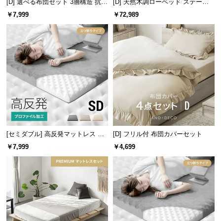
[D] 選べる布団セット 3層構造 抗菌
[D] 天然木調ローベッド ステージ
経
洗える 5点セット
ベッド 超極厚マットレス付き（余
￥7,999
￥72,989
路
白フィットサイズ）
オールシーズン使える掛け布団
に
つ
い
て
返
品・
キ
ャ
ン
[セミダブル] 高反発マットレス 体
[D] フリル付 布団カバーセット
セ
圧分散プロファイル加工 厚さ10cm
￥7,999
￥4,699
三つ折り
ル
たっぷりの空気を含んだ中綿は、ボリュームがありながらも軽く暖
に
か。年中心地よく使える掛け布団です。
つ
い
掛布団の中綿量（約）
1.5kg
て