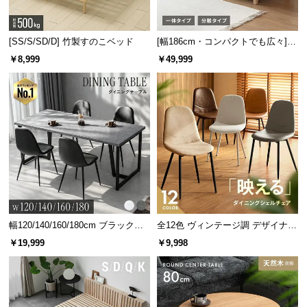
情
報
[SS/S/SD/D] 竹製すのこベッド
[幅186cm・コンパクトでも広々] 3
©
人掛けソファベッド リクライニン
M
￥8,999
￥49,999
グ 天然木フレーム 北欧
O
D
E
R
N
D
E
C
O
C
幅120/140/160/180cm ブラックフ
全12色 ヴィンテージ調 デザイナー
o.,
レーム ダイニング 大理石調 4人掛
ズシェルチェア
￥19,999
￥9,998
L
け
t
d.
A