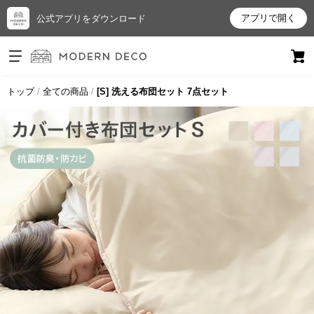
アプリで開く
公式アプリをダウンロード
ログイン
新規会員登録
トップ
全ての商品
[S] 洗える布団セット 7点セット
お
気
に
入
り
ア
イ
テ
ム
最