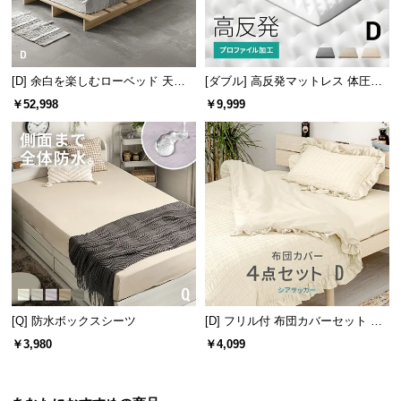
保
証
に
つ
[D] 余白を楽しむローベッド 天然
[ダブル] 高反発マットレス 体圧分
い
木調 ステージベッド プレミアムマ
散プロファイル加工 厚さ10cm 三
￥52,998
￥9,999
て
ットレス付き
つ折り
会
員
規
約
に
つ
い
て
[Q] 防水ボックスシーツ
[D] フリル付 布団カバーセット シ
アサッカータイプ
￥3,980
￥4,099
お
客
様