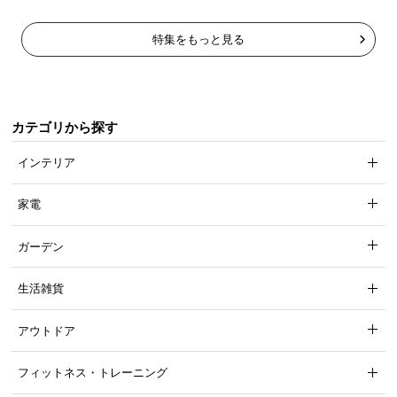
掛け布団と枕、各種カバーはご家庭でお洗濯可能。いつも清潔さを
特集をもっと見る
保てます。
実際に洗濯をする際は、必ずご使用の洗濯機の取扱説明書をご確
認下さい。また、ご使用の洗濯機が対応不可の場合は、コインラ
カテゴリから探す
ンドリー等の大型洗濯機をご使用いただくか、クリーニング店な
インテリア
どの専門店におまかせ下さい。
家電
ガーデン
生活雑貨
アウトドア
フィットネス・トレーニング