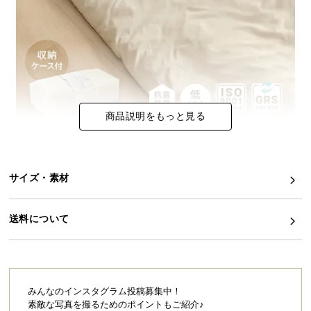
イ
ン
テ
リ
ア
コ
商品説明をもっと見る
ー
デ
ィ
ネ
サイズ・素材
ー
ト
か
送料について
ら
探
す
みんなのインスタグラム投稿募集中！
ふんわり感が心地いい、
素敵な写真を撮るためのポイントもご紹介♪