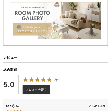
シ
洗える布団セット
ョ
ッ
ピ
軽く暖かなポリエステル100%の布団セット。
ン
布団や枕の側生地は抗菌・防臭加工を施している他、
グ
掛け布団と枕・各種カバーは丸洗いも可能です。
ガ
ふんわり柔らかく清潔な寝具で、睡眠をもっと心地よく。
イ
ド
レビュー
お
支
払
総合評価
い
2件
に
5.0
つ
レビューを書く
い
て
taa
2024/08/09
配