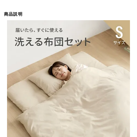
ら
探
商品説明
す
イ
ン
テ
リ
ア
テ
イ
ス
ト
か
ら
探
す