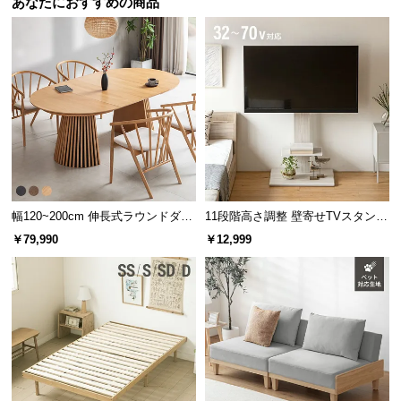
あなたにおすすめの商品
サ
ポ
ー
ト
お
知
ら
せ
幅120~200cm 伸長式ラウンドダイ
11段階高さ調整 壁寄せTVスタンド
ニングテーブル 6人掛け 天然木突
キャスター付き 上下左右角度調節
￥79,990
￥12,999
板 美しい格子デザイン
機能
ブ
ロ
グ
企
業