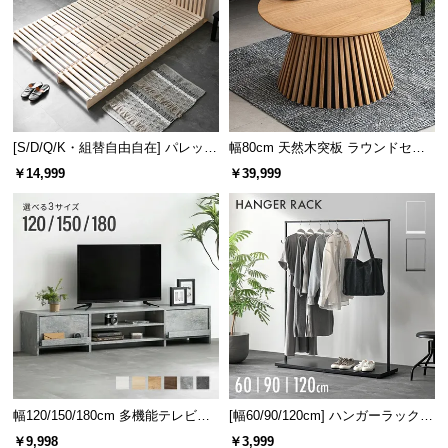
l
l
[S/D/Q/K・組替自由自在] パレット
幅80cm 天然木突板 ラウンドセン
ベッド 8/12/16枚セット
ターテーブル 美しい格子デザイン
￥14,999
￥39,999
幅120/150/180cm 多機能テレビボ
[幅60/90/120cm] ハンガーラック
ード 木目/石目調 オープン収納・
スチール 4段階高さ調節 サイドフ
￥9,998
￥3,999