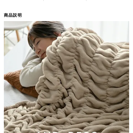
ら
探
商品説明
す
イ
ン
テ
リ
ア
テ
イ
ス
ト
か
ら
探
す