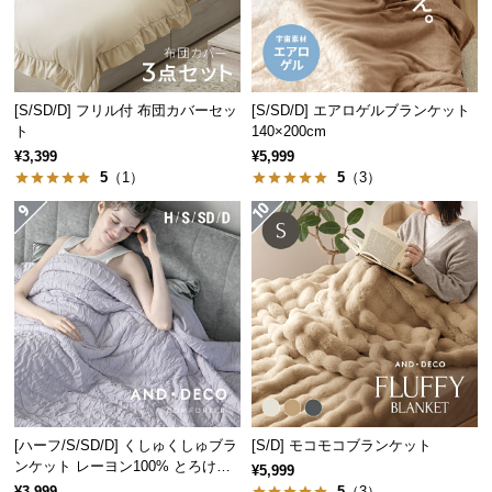
経
路
に
つ
[S/SD/D] フリル付 布団カバーセッ
[S/SD/D] エアロゲルブランケット
い
ト
140×200cm
て
¥3,399
¥5,999
5
（1）
5
（3）
返
品・
キ
ャ
ン
セ
ル
に
つ
い
て
[ハーフ/S/SD/D] くしゅくしゅブラ
[S/D] モコモコブランケット
ンケット レーヨン100% とろける
¥5,999
肌触り
¥3,999
5
（3）