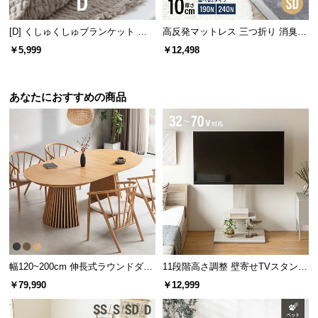
l
l
[D] くしゅくしゅブランケット 天
高反発マットレス 三つ折り 消臭
然コットン100% 洗える
スタンダード 厚さ10cm SD
￥5,999
￥12,498
あなたにおすすめの商品
幅120~200cm 伸長式ラウンドダイ
11段階高さ調整 壁寄せTVスタンド
ニングテーブル 6人掛け 天然木突
キャスター付き 上下左右角度調節
￥79,990
￥12,999
板 美しい格子デザイン
機能