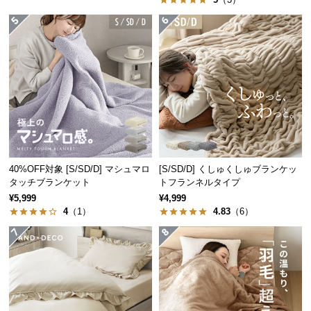
つ
い
て
開
梱
設
置
サ
ー
40%OFF対象 [S/SD/D] マシュマロ
[S/SD/D] くしゅくしゅブランケッ
ビ
タッチブランケット
トフランネルタイプ
ス
¥5,999
¥4,999
に
4
（1）
4.83
（6）
つ
い
て
搬
入