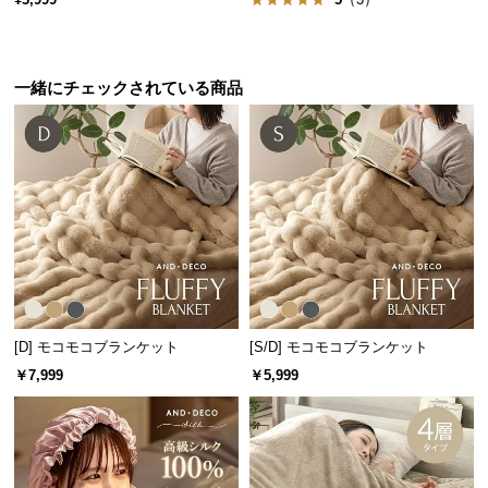
保
証
に
つ
一緒にチェックされている商品
い
て
会
員
規
約
に
つ
い
[D] モコモコブランケット
[S/D] モコモコブランケット
て
￥7,999
￥5,999
お
客
様