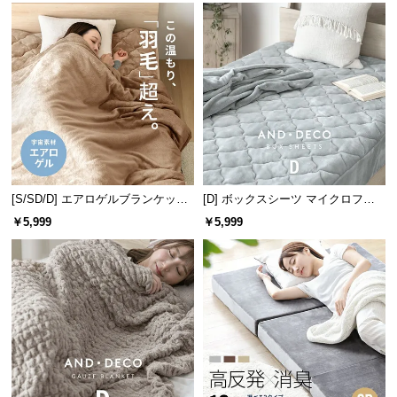
情
報
©
M
O
D
E
R
N
D
[S/SD/D] エアロゲルブランケット
[D] ボックスシーツ マイクロファ
140×200cm
イバー
E
￥5,999
￥5,999
C
O
C
o.,
L
t
d.
A