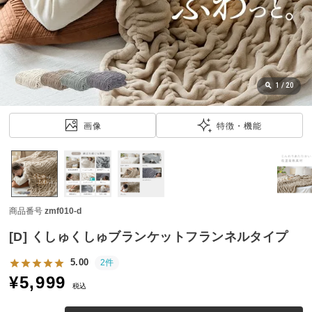
近
チ
ェ
ッ
ク
し
1
/
20
た
ア
画像
特徴・機能
イ
テ
ム
商品番号
zmf010-d
特
集
[D] くしゅくしゅブランケットフランネルタイプ
一
覧
5.00
2件
¥
5,999
税込
人