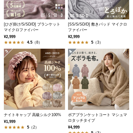
中
型
商
品
[ひざ掛け/S/SD/D] ブランケット
[SS/S/SD/D] 敷きパッド マイクロ
の
マイクロファイバー
ファイバー
配
¥2,999
¥2,999
4.5
（8）
5
（3）
送
に
つ
い
て
小
型
商
品
の
ナイトキャップ 高級シルク100%
ボアブランケットコート マシュマ
配
ロタッチタイプ
¥1,999
送
5
（2）
¥4,999
に
5
（3）