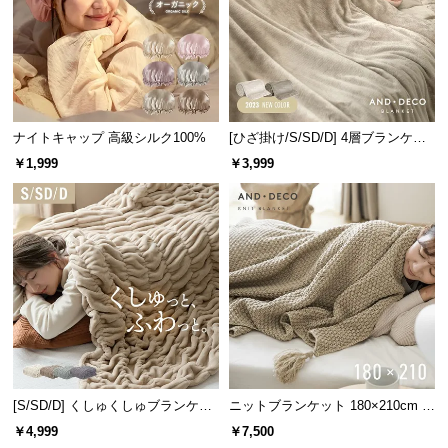
サ
ポ
ー
ト
ナイトキャップ 高級シルク100%
[ひざ掛け/S/SD/D] 4層ブランケッ
ト
お
￥1,999
￥3,999
知
ら
せ
ブ
ロ
グ
[S/SD/D] くしゅくしゅブランケッ
ニットブランケット 180×210cm タ
トフランネルタイプ
ッセル付き
企
￥4,999
￥7,500
業