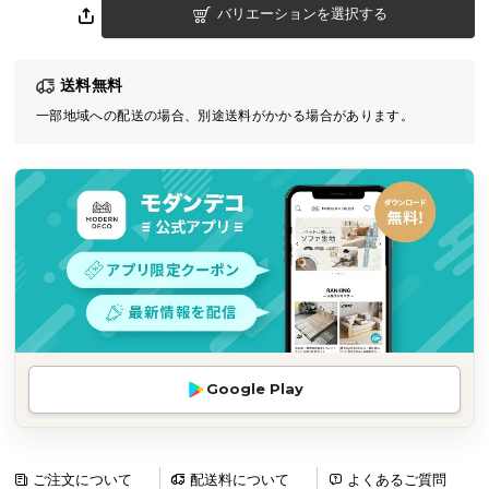
バリエーションを選択する
気
ア
イ
送料無料
テ
一部地域への配送の場合、別途送料がかかる場合があります。
ム
ラ
ン
キ
ン
グ
商
品
カ
Google Play
テ
ゴ
リ
か
ご注文について
配送料について
よくあるご質問