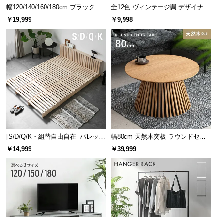
幅120/140/160/180cm ブラックフ
全12色 ヴィンテージ調 デザイナー
レーム ダイニング 大理石調 4人掛
ズシェルチェア
￥19,999
￥9,998
け
[S/D/Q/K・組替自由自在] パレット
幅80cm 天然木突板 ラウンドセン
ベッド 8/12/16枚セット
ターテーブル 美しい格子デザイン
￥14,999
￥39,999