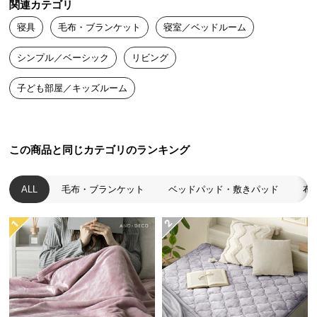
関連カテゴリ
送
寝具
毛布・ブランケット
寝室／ベッドルーム
料
に
シンプル／ベーシック
リビング
つ
い
子ども部屋／キッズルーム
て
大
型
この商品と同じカテゴリのランキング
商
品
ALL
毛布・ブランケット
ベッドパッド・敷きパッド
布
の
配
送
に
つ
い
て