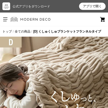
アプリで開く
公式アプリをダウンロード
ログイン
新規会員登録
トップ
全ての商品
[D] くしゅくしゅブランケットフランネルタイプ
お
気
に
入
り
ア
イ
テ
ム
最