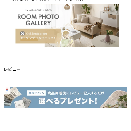
シ
ョ
ッ
ピ
ン
グ
ガ
イ
ド
お
レビュー
支
払
い
に
つ
い
て
配