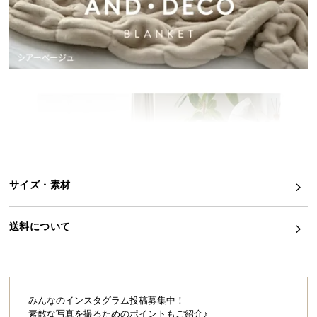
イ
ン
テ
リ
ア
コ
ー
デ
ィ
ネ
サイズ・素材
ー
ト
か
送料について
ら
探
す
みんなのインスタグラム投稿募集中！
素敵な写真を撮るためのポイントもご紹介♪