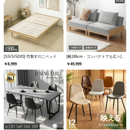
[SS/S/SD/D] 竹製すのこベッド
[幅186cm・コンパクトでも広々] 3
人掛けソファベッド リクライニン
￥8,999
￥49,999
グ 天然木フレーム 北欧