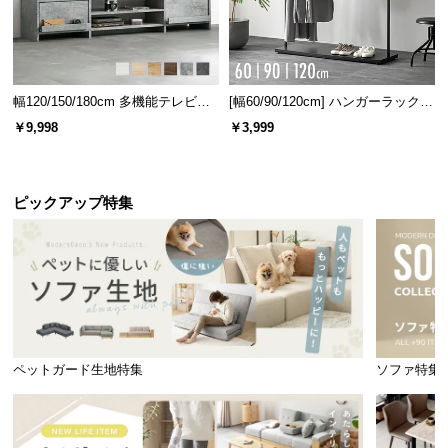
幅120/150/180cm 多機能テレビボ
[幅60/90/120cm] ハンガーラック
ード 木目/石目調 オープン収納・
スチール 4段階高さ調節 サイドフ
￥9,998
￥3,999
引き出し収納付き
ック オープンラック シンプル
ピックアップ特集
ペットガード生地特集
ソファ特集