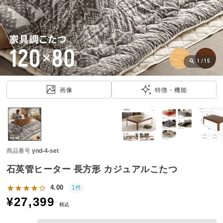
近
チ
ェ
ッ
ク
し
1
/
15
た
ア
画像
特徴・機能
イ
テ
ム
商品番号
ynd-4-set
特
集
石英管ヒーター 長方形 カジュアルこたつ
一
覧
4.00
1件
¥
27,399
税込
人