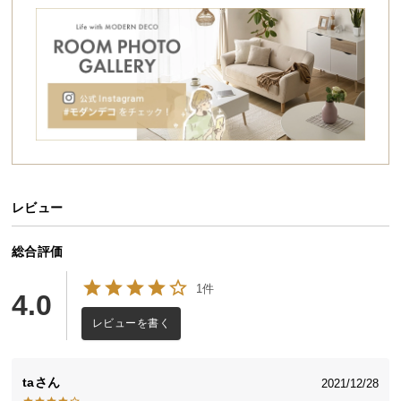
シ
ョ
ッ
ピ
ン
グ
ガ
イ
ド
レビュー
お
支
払
総合評価
い
1件
に
4.0
つ
レビューを書く
い
て
ta
2021/12/28
配