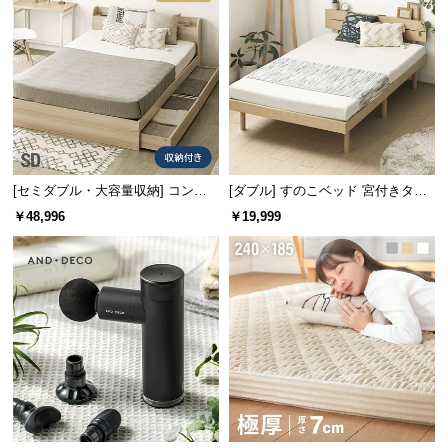
l
l
[セミダブル・大容量収納] コンセ
[ダブル] すのこベッド 宮付きタイ
ント機能付きベッド プレミアムマ
プ 2口コンセント
￥48,996
￥19,999
ットレス付き