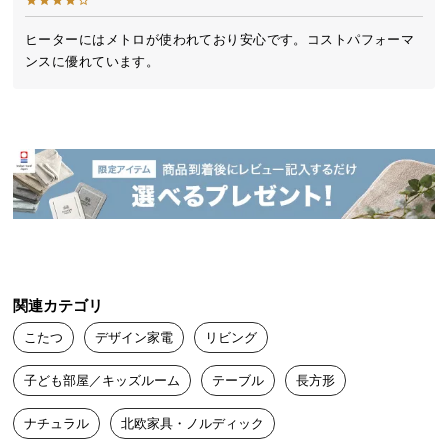
送
料
ヒーターにはメトロが使われており安心です。コストパフォーマ
ンスに優れています。
に
つ
い
て
大
型
商
品
の
配
関連カテゴリ
送
こたつ
デザイン家電
リビング
に
つ
子ども部屋／キッズルーム
テーブル
長方形
い
て
ナチュラル
北欧家具・ノルディック