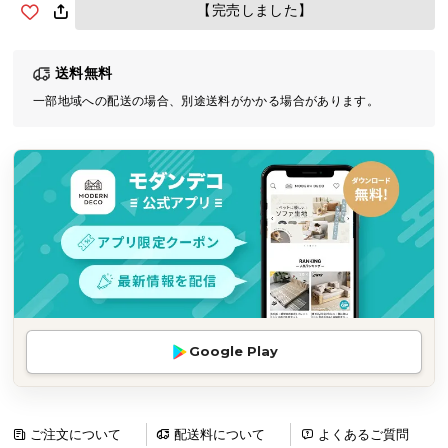
【完売しました】
気
ア
イ
送料無料
テ
一部地域への配送の場合、別途送料がかかる場合があります。
ム
ラ
ン
キ
ン
グ
商
品
カ
Google Play
テ
ゴ
リ
ご注文について
配送料について
よくあるご質問
か