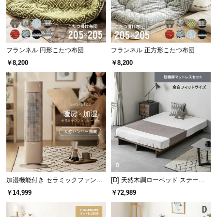
情
報
©
M
フランネル 円形こたつ布団
フランネル 正方形こたつ布団
O
￥8,200
￥8,200
D
E
R
N
D
E
C
O
C
o.,
L
加湿機能付き セラミックファンヒ
[D] 天然木調ローベッド ステージ
t
ーター
ベッド 超極厚マットレス付き（余
￥14,999
￥72,989
d.
白フィットサイズ）
A