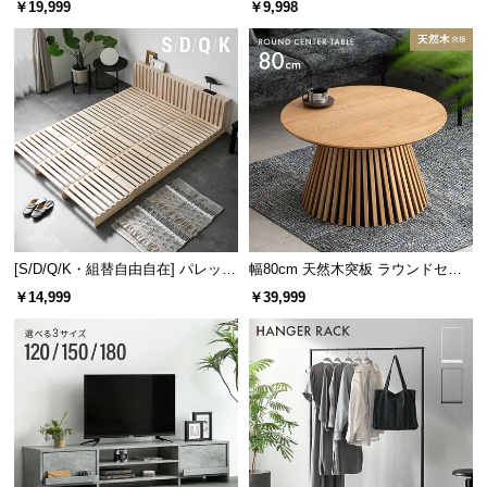
￥19,999
￥9,998
け
[S/D/Q/K・組替自由自在] パレット
幅80cm 天然木突板 ラウンドセン
ベッド 8/12/16枚セット
ターテーブル 美しい格子デザイン
￥14,999
￥39,999