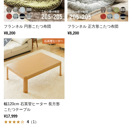
保
証
に
つ
フランネル 円形こたつ布団
フランネル 正方形こたつ布団
い
¥8,200
¥8,200
て
会
員
規
約
に
つ
い
て
幅120cm 石英管ヒーター 長方形
こたつテーブル
¥17,999
お
4
（1）
客
様