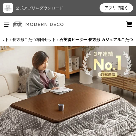
アプリで開く
公式アプリをダウンロード
ログイン
新規会員登録
セット
長方形こたつ布団セット
石英管ヒーター 長方形 カジュアルこたつ
お
気
に
入
り
ア
イ
テ
ム
最