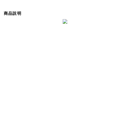
ら
探
商品説明
す
イ
ン
テ
リ
ア
テ
イ
ス
ト
か
ら
探
す