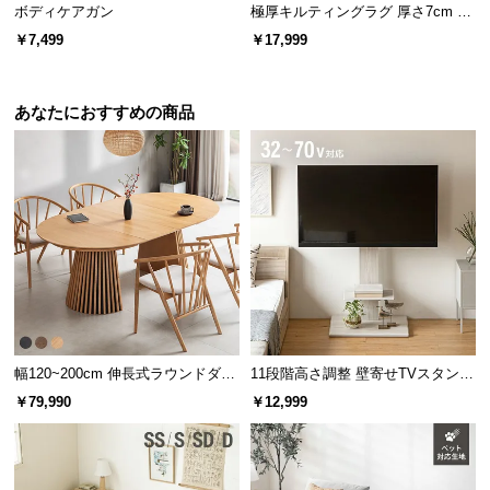
ボディケアガン
極厚キルティングラグ 厚さ7cm 24
0×185cm
￥7,499
￥17,999
あなたにおすすめの商品
幅120~200cm 伸長式ラウンドダイ
11段階高さ調整 壁寄せTVスタンド
ニングテーブル 6人掛け 天然木突
キャスター付き 上下左右角度調節
￥79,990
￥12,999
板 美しい格子デザイン
機能