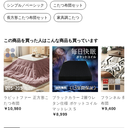
中
シンプル／ベーシック
こたつ布団セット
型
商
長方形こたつ布団セット
家具調こたつ
品
の
配
この商品を買った人はこんな商品も買っています
送
に
つ
い
て
小
型
商
ラビットファー 正方形こ
ブラックカラー 2層ウレ
フランネル 長
品
たつ布団
タン仕様 ポケットコイル
布団
の
￥10,980
￥9,400
マットレス S
￥8,999
配
送
に