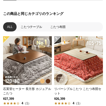
つ
い
この商品と同じカテゴリのランキング
て
ALL
こたつテーブル
こたつ布団
開
梱
設
置
サ
ー
ビ
ス
に
つ
い
て
石英管ヒーター 長方形 カジュアル
リバーシブルこたつ こたつ布団セ
こたつ
ット
搬
¥27,399
¥26,399
4
（1）
4
（1）
入