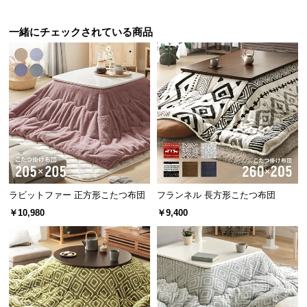
サ
ポ
一緒にチェックされている商品
ー
ト
お
知
ら
せ
ラビットファー 正方形こたつ布団
フランネル 長方形こたつ布団
ブ
￥10,980
￥9,400
ロ
グ
企
業