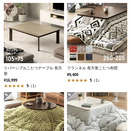
経
路
に
つ
い
て
返
品・
キ
リバーシブルこたつテーブル 長方
フランネル 長方形こたつ布団
ャ
形
¥9,400
ン
¥16,999
5
（1）
セ
5
（1）
ル
に
つ
い
て