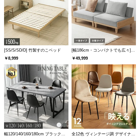
[SS/S/SD/D] 竹製すのこベッド
[幅186cm・コンパクトでも広々] 3
人掛けソファベッド リクライニン
￥8,999
￥49,999
グ 天然木フレーム 北欧
幅120/140/160/180cm ブラックフ
全12色 ヴィンテージ調 デザイナー
レーム ダイニング 大理石調 4人掛
ズシェルチェア