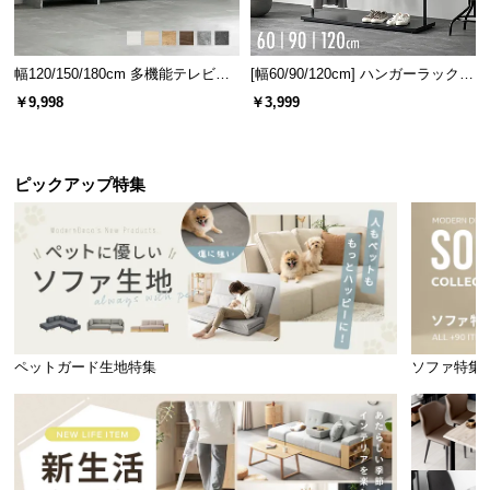
幅120/150/180cm 多機能テレビボ
[幅60/90/120cm] ハンガーラック
ード 木目/石目調 オープン収納・
スチール 4段階高さ調節 サイドフ
￥9,998
￥3,999
引き出し収納付き
ック オープンラック シンプル
ピックアップ特集
ペットガード生地特集
ソファ特集