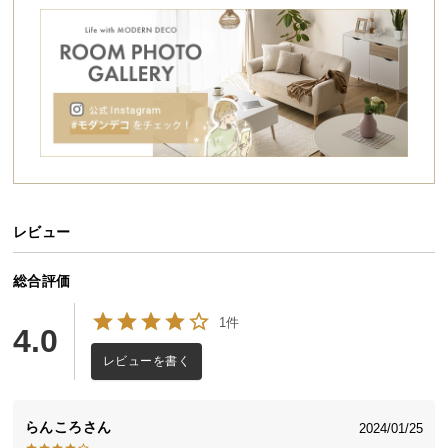
シ
ョ
ッ
ピ
ン
グ
ガ
イ
ド
レビュー
お
支
払
総合評価
い
1件
に
4.0
つ
レビューを書く
い
て
らんころ
2024/01/25
配