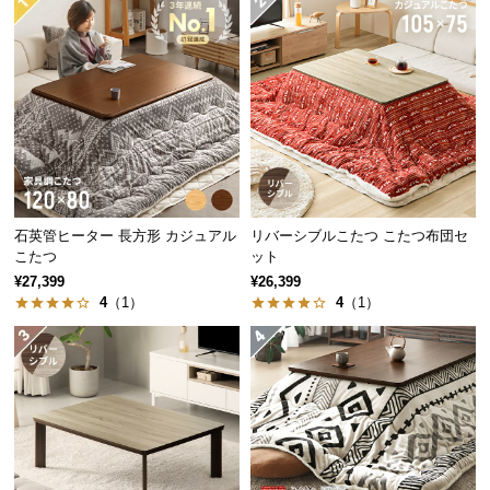
経
路
に
つ
い
て
返
品・
石英管ヒーター 長方形 カジュアル
リバーシブルこたつ こたつ布団セ
キ
こたつ
ット
ャ
¥27,399
¥26,399
ン
4
（1）
4
（1）
セ
ル
に
つ
い
て