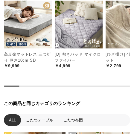
つ
い
て
開
梱
設
高反発マットレス 三つ折
[D] 敷きパッド マイクロ
[ひざ掛け] 4
置
り 厚さ10cm SD
ファイバー
ット
サ
￥9,999
￥4,999
￥2,799
ー
ビ
ス
に
つ
い
この商品と同じカテゴリのランキング
て
ALL
こたつテーブル
こたつ布団
搬
入