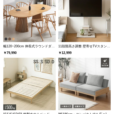
幅120~200cm 伸長式ラウンドダイ
11段階高さ調整 壁寄せTVスタンド
ニングテーブル 6人掛け 天然木突
キャスター付き 上下左右角度調節
￥79,990
￥12,999
板 美しい格子デザイン
機能