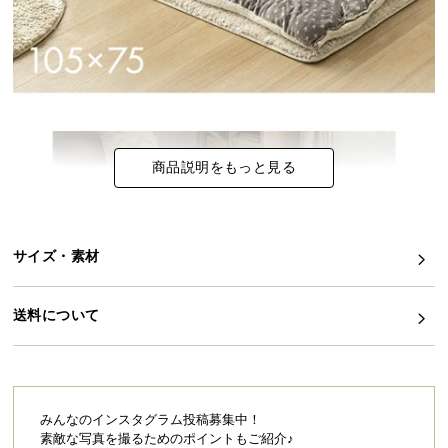
イ
ン
テ
リ
ア
コ
商品説明をもっと見る
ー
デ
ィ
ネ
サイズ・素材
ー
ト
か
送料について
ら
探
す
みんなのインスタグラム投稿募集中！
素敵な写真を撮るためのポイントもご紹介♪