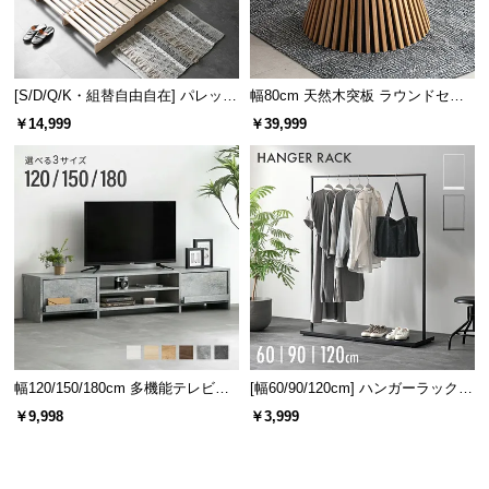
[S/D/Q/K・組替自由自在] パレット
幅80cm 天然木突板 ラウンドセン
ベッド 8/12/16枚セット
ターテーブル 美しい格子デザイン
￥14,999
￥39,999
幅120/150/180cm 多機能テレビボ
[幅60/90/120cm] ハンガーラック
ード 木目/石目調 オープン収納・
スチール 4段階高さ調節 サイドフ
￥9,998
￥3,999
引き出し収納付き
ック オープンラック シンプル