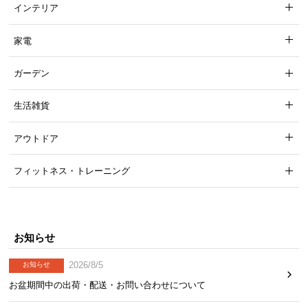
インテリア
家電
白熱電球
LED電球
ガーデン
口金サイズ
E26
E26
生活雑貨
適用光源の定
38W
9W
アウトドア
格消費電力
フィットネス・トレーニング
※当商品に電球は付属しておりません
※推奨光源はLW100V38W-W（ELPA）・LDA9G（モダンデコ株式会社）に
なります
調光機能について
お知らせ
電球に調光機能が付いているものはご使用いただ
けますが、調光機能のついた壁スイッチは故障や
2026/8/5
お知らせ
発火の原因となるためご使用いただけません。
お盆期間中の出荷・配送・お問い合わせについて