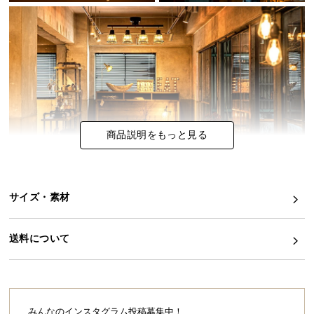
イ
ン
テ
リ
ア
コ
ー
商品説明をもっと見る
デ
ィ
ネ
ー
サイズ・素材
ト
異素材が調和した印象的なシーリングライト
か
スチール・アクリル・天然木の異素材が絶妙に調和
ら
送料について
したリモコン付きシーリングライト。目を惹く4灯の
探
ワイドデザインとクリアなシェードの生む幻想的な
す
灯りで、お部屋にアクセントを加えてくれます。
みんなのインスタグラム投稿募集中！