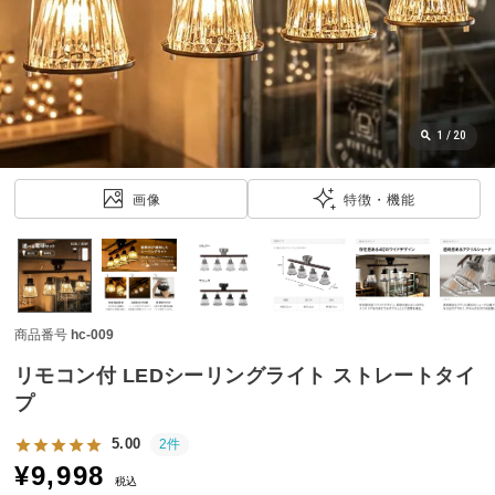
近
チ
ェ
ッ
ク
し
1
/
20
た
ア
画像
特徴・機能
イ
テ
ム
商品番号
hc-009
特
集
リモコン付 LEDシーリングライト ストレートタイ
一
プ
覧
5.00
2件
¥
9,998
税込
人