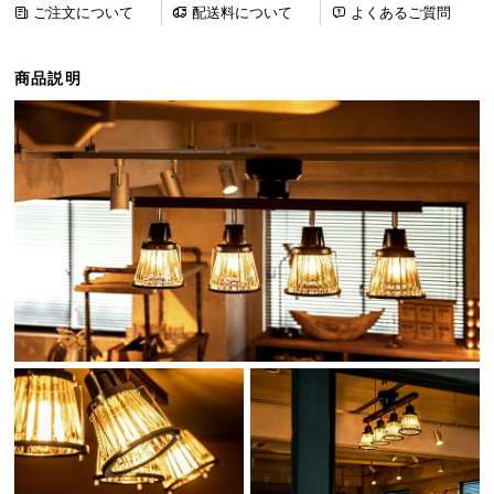
ご注文について
配送料について
よくあるご質問
ら
探
す
商品説明
イ
ン
テ
リ
ア
テ
イ
ス
ト
か
ら
探
す