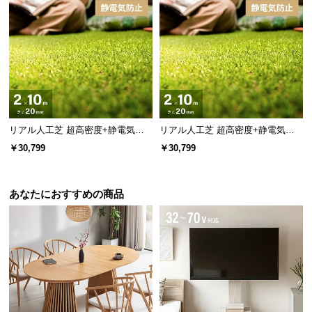
l
縦方向には最大90°調節可能。横回転と同じく、手動
l
で簡単に自由回転させることができます。
リアル人工芝 超高密度+静電気防
リアル人工芝 超高密度+静電気防
止 極細タイプ 芝丈20mm 2×10m
止 高耐久タイプ・質感追求 芝丈20
￥30,799
￥30,799
防草シート付
mm 2×10m 防草シート付
あなたにおすすめの商品
縦回転
約0〜90°
シーリングカバーも回転可能