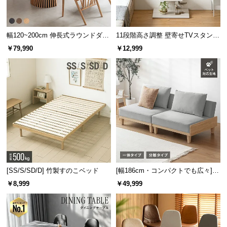
シーリングカバーも横回転が可能。約0〜45°の間で
幅120~200cm 伸長式ラウンドダイ
11段階高さ調整 壁寄せTVスタンド
細かく角度を調整することができます。
ニングテーブル 6人掛け 天然木突
キャスター付き 上下左右角度調節
￥79,990
￥12,999
板 美しい格子デザイン
機能
[SS/S/SD/D] 竹製すのこベッド
[幅186cm・コンパクトでも広々] 3
人掛けソファベッド リクライニン
￥8,999
￥49,999
グ 天然木フレーム 北欧
横回転
約0〜45°