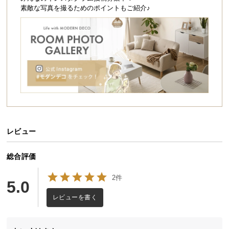
シ
素敵な写真を撮るためのポイントもご紹介♪
ョ
存在感ある4灯のワイドデザイン
ッ
ピ
ン
存在感を放つワイドデザインで、照明を使わない日
グ
中もインテリアを引き立てるオブジェとして空間を
ガ
演出します。
イ
ド
お
支
レビュー
払
い
総合評価
に
2件
つ
5.0
い
レビューを書く
て
配