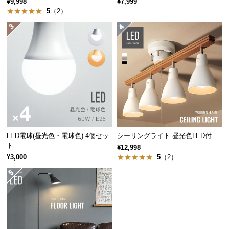
¥9,998
¥7,999
経
た。金属の質感を残しつつ光沢を抑えた上品な仕上
5
（2）
がりです。
路
に
つ
い
て
返
品・
キ
ャ
LED電球(昼光色・電球色) 4個セッ
シーリングライト 昼光色LED付
ン
ト
¥12,998
セ
¥3,000
5
（2）
ル
に
つ
い
温もりを演出するブナ材の支柱
て