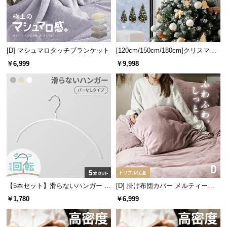
シェードは左右に最大315°回転可能。光を散らした
情
報
り一点に集中させたり、お好みでライティングを楽
しめます。
©
M
[D] マシュマロタッチブランケット
[120cm/150cm/180cm]クリスマス
O
ツリー オーナメント付
￥6,999
￥9,998
D
E
R
N
D
E
C
O
C
o.,
横回転
約0〜315°
L
【5本セット】滑らないハンガー 回
[D] 掛け布団カバー メルティータ
t
転フック
ッチ マイクロファイバー
￥1,780
￥6,999
d.
A
自由な上下角度調節