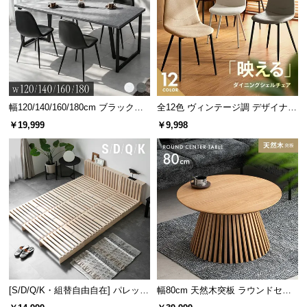
3パターンの点灯モード切り替え
点灯モードは4灯点灯・2灯点灯（中央・左右）の3パ
ターンで切り替えることができます。
幅120/140/160/180cm ブラックフ
全12色 ヴィンテージ調 デザイナー
レーム ダイニング 大理石調 4人掛
ズシェルチェア
￥19,999
￥9,998
け
パターン1
パターン2
パターン3
[S/D/Q/K・組替自由自在] パレット
幅80cm 天然木突板 ラウンドセン
ベッド 8/12/16枚セット
ターテーブル 美しい格子デザイン