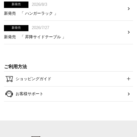
2026/8/3
新発売
新発売 「 ハンガーラック 」
適用畳数11畳でリビングにも最適
2026/7/27
新発売
新発売 「 昇降サイドテーブル 」
適用畳数は約11畳。ワンルームだけでなくリビング
やダイニングなど様々なお部屋にお使いいただけま
す。
ご利用方法
ショッピングガイド
お客様サポート