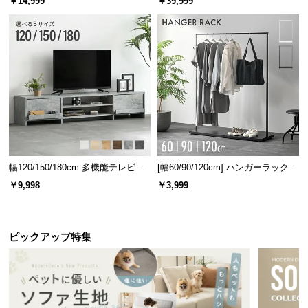
￥14,999
￥39,999
2灯点灯モード
2灯点灯モード
4灯点灯モード
（中央）
（左右）
便利なリモコン式操作
立ち上がることなく操作のできるリモコン式。ソフ
ァなどでくつろいだまま遠隔操作することができま
幅120/150/180cm 多機能テレビボ
[幅60/90/120cm] ハンガーラック
す。
ード 木目/石目調 オープン収納・
スチール 4段階高さ調節 サイドフ
￥9,998
￥3,999
引き出し収納付き
ック オープンラック シンプル
ピックアップ特集