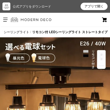
アプリで開く
公式アプリをダウンロード
ログイン
新規会員登録
具
シーリングライト
リモコン付 LEDシーリングライト ストレートタイプ
お
気
に
入
り
ア
イ
テ
ム
最