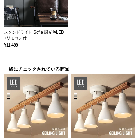
支柱は温もりを感じる天然ブナ材。木製家具とも相
保
性が良くなり、幅広いテイストのお部屋に溶け込み
証
ます。
に
つ
い
スタンドライト Sofia 調光色LED
て
+リモコン付
¥11,499
会
員
規
一緒にチェックされている商品
約
に
つ
い
て
天井を綺麗に見せるシーリングカバー
お
客
様