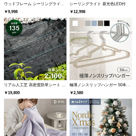
ソケットと同じ素材のシーリングカバー。配線やコ
ウッドフレーム シーリングライト
シーリングライト 昼光色LED付
サ
ードを隠し、真下からも美しいシルエットを楽しめ
ストレートタイプ
￥9,998
￥12,998
ます。
ポ
ー
ト
お
知
ら
せ
リアル人工芝 高密度防草シート 2×
極薄ノンスリップハンガー 50本セ
100m
ット
ブ
￥19,800
￥2,580
ロ
グ
シェード回転でお好みのライティングを
企
業