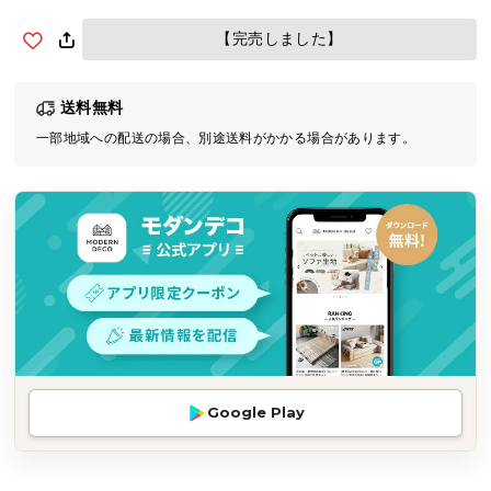
気
【完売しました】
ア
イ
テ
送料無料
ム
一部地域への配送の場合、別途送料がかかる場合があります。
ラ
ン
キ
ン
グ
商
品
カ
テ
Google Play
ゴ
リ
か