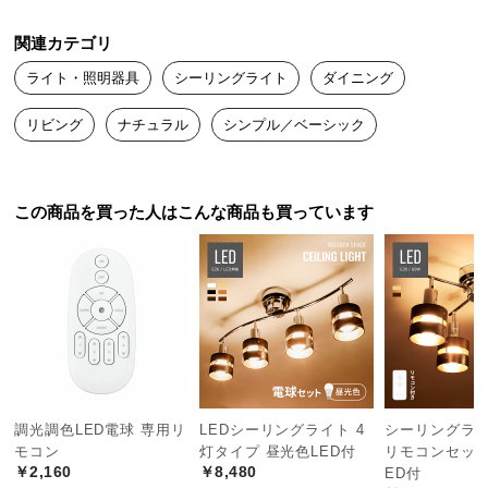
中
型
幻想的な光を生み出すスリットカット
関連カテゴリ
商
シェードにスリットを入れることで天井に幻想的な
ライト・照明器具
シーリングライト
ダイニング
品
光を浮かび上がらせ、雰囲気たっぷりのお部屋を演
出します。
の
リビング
ナチュラル
シンプル／ベーシック
配
送
に
つ
この商品を買った人はこんな商品も買っています
い
て
小
型
商
品
の
調光調色LED電球 専用リ
LEDシーリングライト 4
シーリングライト 
配
モコン
灯タイプ 昼光色LED付
リモコンセット
送
￥2,160
￥8,480
ED付
に