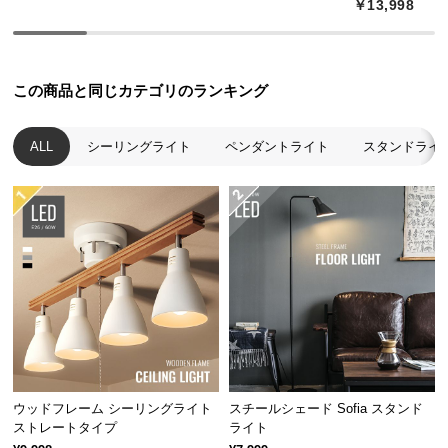
無骨で重厚感あるスチールソケット
￥13,998
つ
い
ソケットは重厚感ある無骨なスチール素材。洗練さ
て
れた印象を与えるシンプルなデザインです。
この商品と同じカテゴリのランキング
開
梱
ALL
シーリングライト
ペンダントライト
スタンドライ
設
置
サ
ー
ビ
ス
に
つ
い
て
ウッドフレーム シーリングライト
スチールシェード Sofia スタンド
搬
ヘアライン加工で上品な仕上がりに
ストレートタイプ
ライト
入
スチールには線模様のヘアライン加工を施しまし