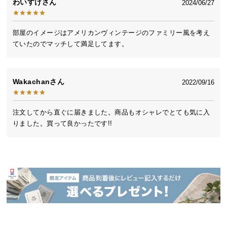
わいすけ
2024/06/27
送
料
透明感あるアクリルシェード
に
部屋のイメージはアメリカンヴィンテージのファミリー風を考え
つ
ていたのでマッチして満足してます。
い
透明感あるアクリル素材のシェードは軽やかな印象
て
を与えるだけでなく、やわらかな灯りを拡散してく
れます。
Wakachan
2022/09/16
大
型
注文してから直ぐに届きました。商品もオシャレでとても気に入
商
りました。買って良かったです!!
品
の
配
送
に
つ
い
て