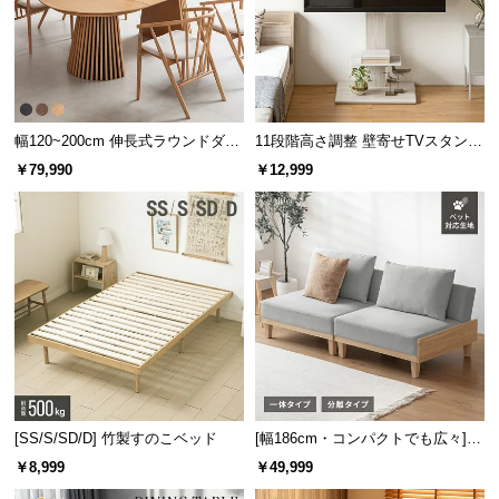
l
l
幅120~200cm 伸長式ラウンドダイ
11段階高さ調整 壁寄せTVスタンド
ニングテーブル 6人掛け 天然木突
キャスター付き 上下左右角度調節
￥79,990
￥12,999
板 美しい格子デザイン
機能
縦回転
約0〜90°
シーリングカバーも回転可能
[SS/S/SD/D] 竹製すのこベッド
[幅186cm・コンパクトでも広々] 3
人掛けソファベッド リクライニン
￥8,999
￥49,999
グ 天然木フレーム 北欧