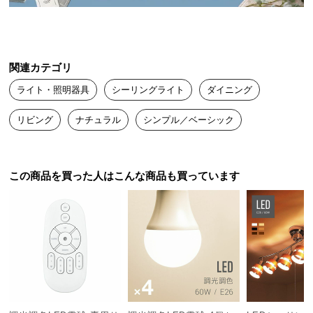
送
料
透明感あるアクリル素材のシェードは軽やかな印象
に
を与えるだけでなく、やわらかな灯りを拡散してく
つ
れます。
関連カテゴリ
い
ライト・照明器具
シーリングライト
ダイニング
て
リビング
ナチュラル
シンプル／ベーシック
大
型
商
品
この商品を買った人はこんな商品も買っています
の
配
送
に
つ
い
て
幻想的な光を生み出すスリットカット