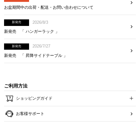
お盆期間中の出荷・配送・お問い合わせについて
白熱電球
LED電球
2026/8/3
新発売
口金サイズ
E26
E26
新発売 「 ハンガーラック 」
適用光源の定
38W
9W
2026/7/27
新発売
格消費電力
新発売 「 昇降サイドテーブル 」
※当商品に電球は付属しておりません
※推奨光源はLW100V38W-W（ELPA）・LDA9G（モダンデコ株式会社）に
なります
ご利用方法
調光機能について
電球に調光機能が付いているものはご使用いただ
ショッピングガイド
けますが、調光機能のついた壁スイッチは故障や
発火の原因となるためご使用いただけません。
お客様サポート