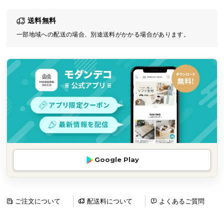
気
送料無料
ア
イ
一部地域への配送の場合、別途送料がかかる場合があります。
テ
ム
ラ
ン
キ
ン
グ
商
Google Play
品
カ
テ
ゴ
ご注文について
配送料について
よくあるご質問
リ
か