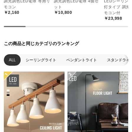
調光調色LED電球 専用リ
調光調色LED電球 4個セ
LEDシーリング
シェードにスリットを入れることで天井に幻想的な
中
光を浮かび上がらせ、雰囲気たっぷりのお部屋を演
モコン
ット
灯タイプ 調光色
型
出します。
￥2,160
￥10,800
モコン付
商
￥23,998
品
の
配
送
この商品と同じカテゴリのランキング
に
つ
ALL
シーリングライト
ペンダントライト
スタンドライ
い
て
小
型
商
品
の
無骨で重厚感あるスチールソケット
配
送
に