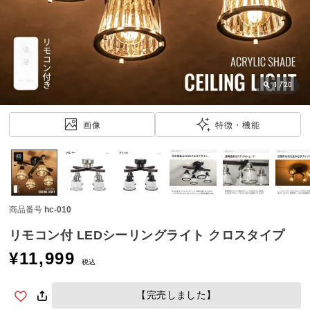
近
チ
ェ
ッ
ク
し
1
/
20
た
ア
画像
特徴・機能
イ
テ
ム
商品番号
hc-010
特
集
リモコン付 LEDシーリングライト クロスタイプ
一
¥
11,999
覧
税込
【完売しました】
人