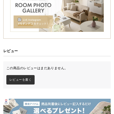
シ
ョ
ッ
存在感を放つクロスデザインで、照明を使わない日
ピ
中もインテリアを引き立てるオブジェとして空間を
演出します。
ン
グ
ガ
イ
ド
レビュー
お
支
この商品のレビューはまだありません。
払
い
レビューを書く
に
つ
い
て
配
透明感あるアクリルシェード