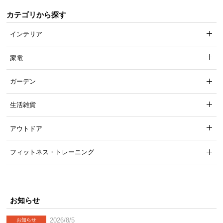
カテゴリから探す
インテリア
省エネ&長寿命のLED電球対応
家電
ガーデン
白熱電球とLED電球に対応。仕様をご確認の上、シ
ェードサイズに適した電球をご使用ください。
生活雑貨
アウトドア
フィットネス・トレーニング
お知らせ
2026/8/5
お知らせ