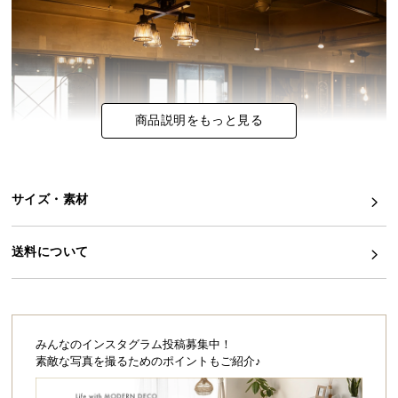
イ
ン
テ
リ
ア
商品説明をもっと見る
コ
ー
デ
ィ
サイズ・素材
ネ
異素材が調和した印象的なシーリングライト
ー
スチール・アクリル・天然木の異素材が絶妙に調和
送料について
ト
したリモコン付きシーリングライト。目を惹く4灯の
クロスデザインとクリアなシェードの生む幻想的な
か
灯りで、お部屋にアクセントを加えてくれます。
ら
探
す
みんなのインスタグラム投稿募集中！
素敵な写真を撮るためのポイントもご紹介♪
存在感ある4灯のクロスデザイン