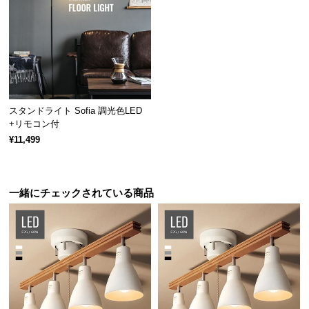
経
路
に
つ
い
て
スタンドライト Sofia 調光色LED
返
+リモコン付
品・
¥11,499
キ
ャ
ン
一緒にチェックされている商品
セ
ル
温もりを演出するブナ材の支柱
に
つ
い
支柱は温もりを感じる天然ブナ材。木製家具とも相
て
性が良くなり、幅広いテイストのお部屋に溶け込み
ます。