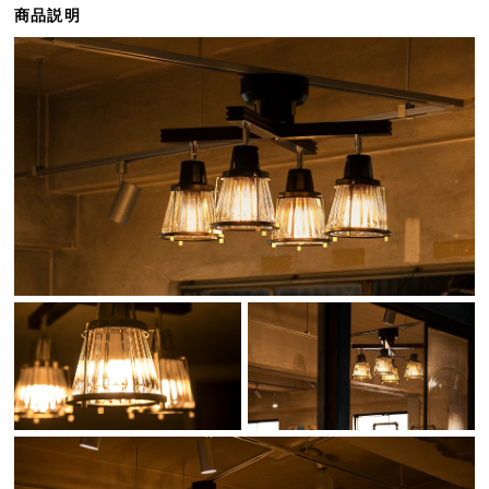
商品説明
ら
探
す
イ
ン
テ
リ
ア
テ
イ
ス
ト
か
ら
探
す