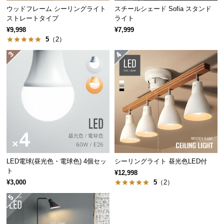
ソケットは重厚感ある無骨なスチール素材。洗練さ
ウッドフレーム シーリングライト
スチールシェード Sofia スタンド
つ
れた印象を与えるシンプルなデザインです。
ストレートタイプ
ライト
い
¥9,998
¥7,999
て
5
（2）
開
梱
設
置
サ
ー
ビ
ス
に
つ
LED電球(昼光色・電球色) 4個セッ
シーリングライト 昼光色LED付
ト
い
¥12,998
ヘアライン加工で上品な仕上がりに
¥3,000
5
（2）
て
スチールには線模様のヘアライン加工を施しまし
た。金属の質感を残しつつ光沢を抑えた上品な仕上
搬
がりです。
入