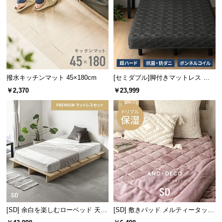
サ
ポ
ー
ト
撥水キッチンマット 45×180cm
[セミダブル]脚付きマットレス ボ
お
ンネルコイル ハードタイプ
￥2,370
￥23,999
知
ら
せ
ブ
ロ
シェード回転でお好みのライティングを
グ
シェードは左右に最大315°回転可能。光を散らした
り一点に集中させたり、お好みでライティングを楽
[SD] 余白を楽しむローベッド 天然
[SD] 敷きパッド メルティータッチ
企
しめます。
業
木調 ステージベッド プレミアムマ
マイクロファイバー