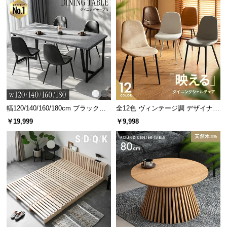
シーリングカバーも横回転が可能。約0〜45°の間で
細かく角度を調整することができます。
幅120/140/160/180cm ブラックフ
全12色 ヴィンテージ調 デザイナー
レーム ダイニング 大理石調 4人掛
ズシェルチェア
￥19,999
￥9,998
け
横回転
約0〜45°
3パターンの点灯モード切り替え