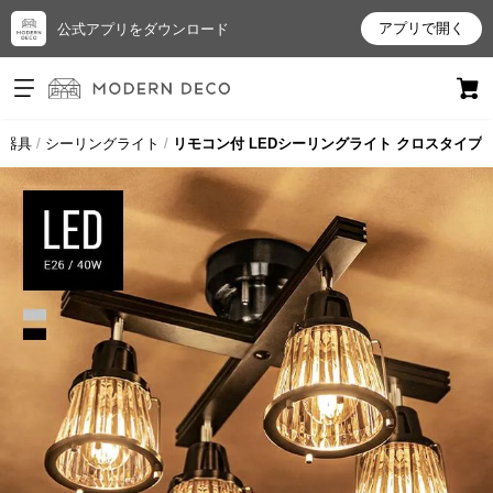
アプリで開く
公式アプリをダウンロード
ログイン
新規会員登録
明器具
シーリングライト
リモコン付 LEDシーリングライト クロスタイプ
お
気
に
入
り
ア
イ
テ
ム
最