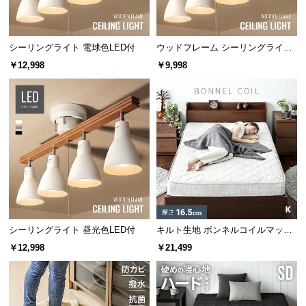
保
証
に
シーリングライト 電球色LED付
ウッドフレーム シーリングライト
つ
ストレートタイプ
￥12,998
￥9,998
い
て
会
員
規
約
に
つ
い
て
天井を綺麗に見せるシーリングカバー
シーリングライト 昼光色LED付
キルト生地 ボンネルコイルマット
レス K
￥12,998
￥21,499
ソケットと同じ素材のシーリングカバー。配線やコ
お
ードを隠し、真下からも美しいシルエットを楽しめ
客
ます。
様