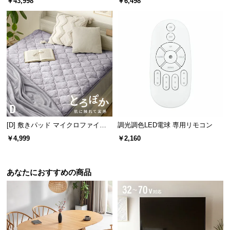
￥43,998
￥6,498
情
ットレス付き
報
©
M
O
D
E
R
N
D
[D] 敷きパッド マイクロファイバ
調光調色LED電球 専用リモコン
E
ー
C
￥4,999
￥2,160
横回転
約0〜315°
O
C
あなたにおすすめの商品
o.,
L
自由な上下角度調節
t
d.
縦方向には最大90°調節可能。横回転と同じく、手動
で簡単に自由回転させることができます。
A