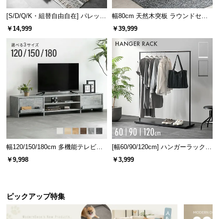
[S/D/Q/K・組替自由自在] パレット
幅80cm 天然木突板 ラウンドセン
点灯モードは4灯点灯・2灯点灯（対角・別の対角）
ベッド 8/12/16枚セット
ターテーブル 美しい格子デザイン
￥14,999
￥39,999
の3パターンで切り替えることができます。
幅120/150/180cm 多機能テレビボ
[幅60/90/120cm] ハンガーラック
ード 木目/石目調 オープン収納・
スチール 4段階高さ調節 サイドフ
￥9,998
￥3,999
引き出し収納付き
ック オープンラック シンプル
パターン1
パターン2
パターン3
ピックアップ特集
2灯点灯モード
2灯点灯モード
4灯点灯モード
（対角）
（別の対角）