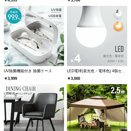
￥4,999
￥3,700
サ
ポ
ー
ト
お
知
ら
せ
UV除菌機能付き 除菌ケース
LED電球(昼光色・電球色) 4個セッ
ト
￥3,999
￥3,000
ブ
ロ
グ
企
業