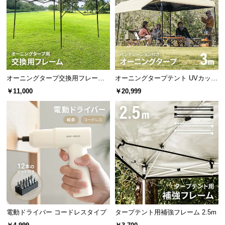
保
証
に
つ
い
て
オーニングタープ交換用フレーム 3
オーニングタープテント UVカット
会
m
風に強い 防水 新開発のブラックコ
￥11,000
￥20,999
員
ーティングタイプ 3m
規
約
に
つ
い
て
お
客
電動ドライバー コードレスタイプ
タープテント用補強フレーム 2.5m
様