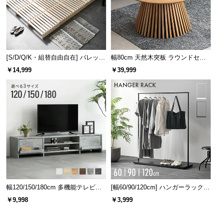
[S/D/Q/K・組替自由自在] パレット
幅80cm 天然木突板 ラウンドセン
ベッド 8/12/16枚セット
ターテーブル 美しい格子デザイン
￥14,999
￥39,999
幅120/150/180cm 多機能テレビボ
[幅60/90/120cm] ハンガーラック
ード 木目/石目調 オープン収納・
スチール 4段階高さ調節 サイドフ
￥9,998
￥3,999
引き出し収納付き
ック オープンラック シンプル