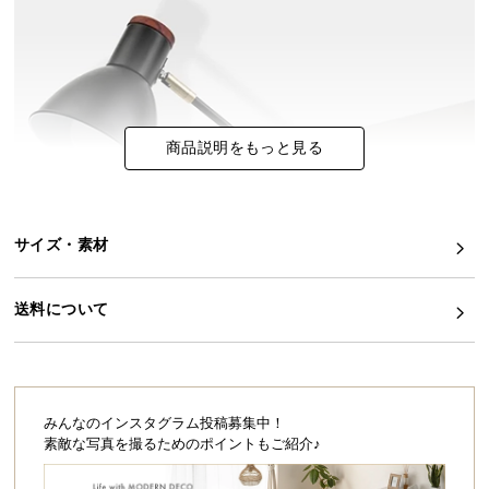
イ
ン
テ
リ
ア
商品説明をもっと見る
コ
ー
デ
ィ
サイズ・素材
ネ
ー
送料について
ト
か
ら
探
す
みんなのインスタグラム投稿募集中！
素敵な写真を撮るためのポイントもご紹介♪