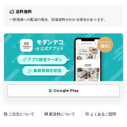
気
送料無料
ア
イ
一部地域への配送の場合、別途送料がかかる場合があります。
テ
ム
ラ
ン
キ
ン
グ
商
Google Play
品
カ
テ
ゴ
ご注文について
配送料について
よくあるご質問
リ
か