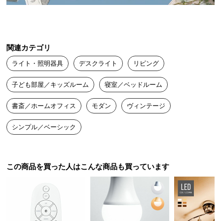
送
料
に
つ
関連カテゴリ
い
ライト・照明器具
デスクライト
リビング
て
子ども部屋／キッズルーム
寝室／ベッドルーム
大
型
書斎／ホームオフィス
モダン
ヴィンテージ
商
品
シンプル／ベーシック
の
配
送
この商品を買った人はこんな商品も買っています
に
つ
い
て