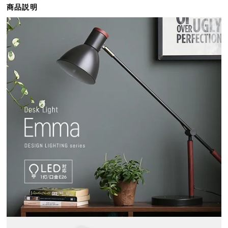
商品説明
ら
探
す
イ
ン
テ
リ
ア
テ
イ
ス
ト
か
ら
探
す