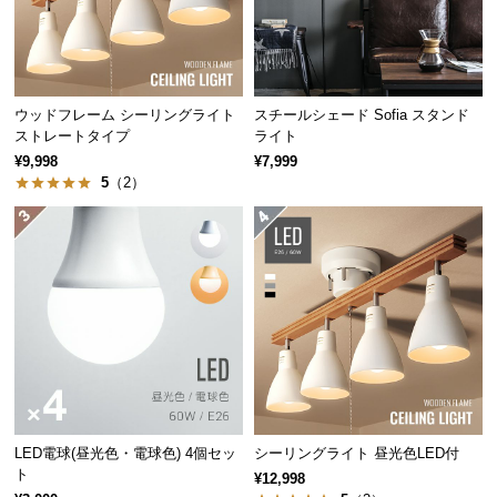
つ
い
て
ウッドフレーム シーリングライト
スチールシェード Sofia スタンド
開
ストレートタイプ
ライト
梱
¥9,998
¥7,999
設
5
（2）
置
サ
ー
ビ
ス
に
つ
い
て
LED電球(昼光色・電球色) 4個セッ
シーリングライト 昼光色LED付
搬
ト
¥12,998
入